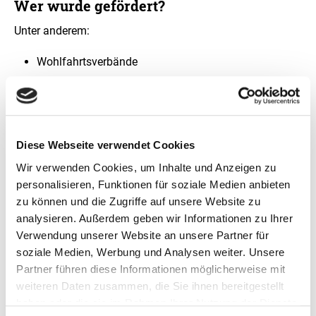
Wer wurde gefördert?
Unter anderem:
Wohlfahrtsverbände
Krankenhäuser
Pflege- und Altenheime
Behindertenwerkstätten
Diese Webseite verwendet Cookies
Einrichtungen für suchtkranke Menschen
Wir verwenden Cookies, um Inhalte und Anzeigen zu
Sozialberatungsstellen
personalisieren, Funktionen für soziale Medien anbieten
Frauenhäuser
zu können und die Zugriffe auf unsere Website zu
analysieren. Außerdem geben wir Informationen zu Ihrer
Kindertagesstätten
Verwendung unserer Website an unsere Partner für
Schulen
soziale Medien, Werbung und Analysen weiter. Unsere
Partner führen diese Informationen möglicherweise mit
weiteren Daten zusammen, die Sie ihnen bereitgestellt
haben oder die sie im Rahmen Ihrer Nutzung der Dienste