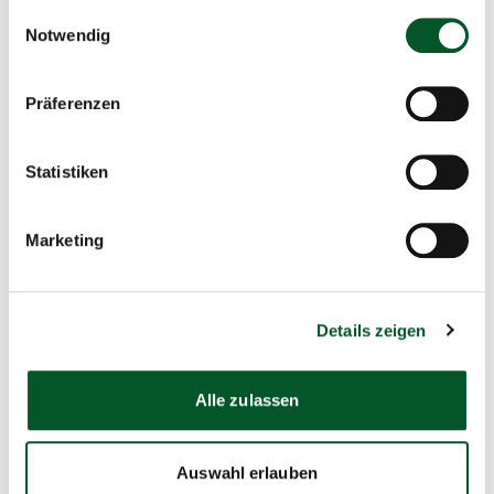
gesammelt haben.
Einwilligungsauswahl
Kontakt
Notwendig
Team AnpaSo
Präferenzen
E-Mail schreiben
Für Fragen zur Förderrichtlinie, zur Antragstellung,
Statistiken
zur Projektdurchführung und zum
Projektabschluss.
Marketing
Details zeigen
Kontakt
Alle zulassen
Zentrum KlimaAnpassung (ZKA)
+49 30 39001 201
Auswahl erlauben