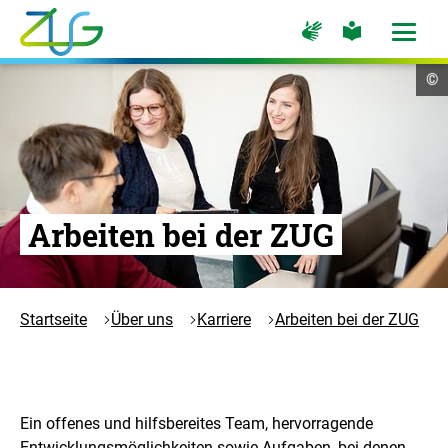
Zum
Zur
Zur
Hauptinhalt
Seite
Seite
Menü
für
für
öffne
springen
Logo
Gebärdensprache
leichte
Cop
©
Sprache
Zukunft
In
öf
Umwelt
Gesellschaft
-
Zur
Startseite
Arbeiten bei der ZUG
Startseite
Über uns
Karriere
Arbeiten bei der ZUG
Ein offenes und hilfsbereites Team, hervorragende
Entwicklungsmöglichkeiten sowie Aufgaben, bei denen