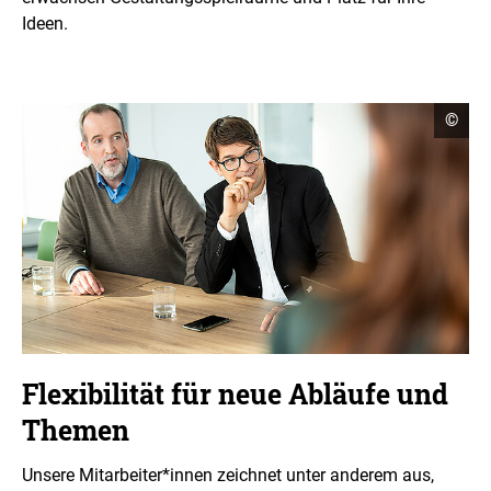
Ideen.
C
©
o
p
y
r
i
g
h
t
I
n
f
o
r
m
a
Flexibilität für neue Abläufe und
t
i
Themen
o
n
e
Unsere Mitarbeiter*innen zeichnet unter anderem aus,
n