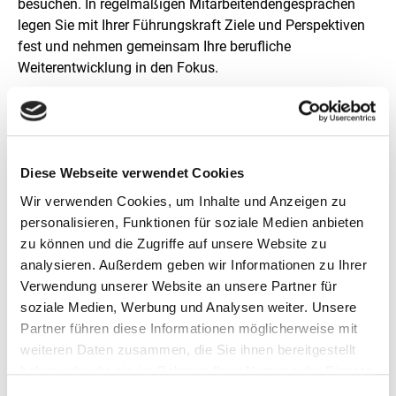
besuchen. In regelmäßigen Mitarbeitendengesprächen
legen Sie mit Ihrer Führungskraft Ziele und Perspektiven
fest und nehmen gemeinsam Ihre berufliche
Weiterentwicklung in den Fokus.
Familienfreundlichkeit und
Work-Life-Balance
Diese Webseite verwendet Cookies
Bei der ZUG haben Sie Anspruch auf 30 Tage Urlaub im
Jahr plus freie Tage an Heiligabend und Silvester. Alle
Wir verwenden Cookies, um Inhalte und Anzeigen zu
Stellen bei der ZUG können in Teilzeit absolviert werden.
personalisieren, Funktionen für soziale Medien anbieten
Und auch in der täglichen Praxis gibt es ein hohes Maß
zu können und die Zugriffe auf unsere Website zu
an Flexibilität. Für Mehrarbeitsstunden können
analysieren. Außerdem geben wir Informationen zu Ihrer
beispielsweise bis zu 20 Ausgleichstage pro Jahr
Verwendung unserer Website an unsere Partner für
genommen werden.
soziale Medien, Werbung und Analysen weiter. Unsere
Partner führen diese Informationen möglicherweise mit
Ein attraktives Arbeitsumfeld und
weiteren Daten zusammen, die Sie ihnen bereitgestellt
Anspruch auf Homeoffice
haben oder die sie im Rahmen Ihrer Nutzung der Dienste
gesammelt haben.