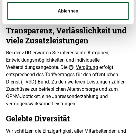
n
f
Ablehnen
o
r
m
a
Transparenz, Verlässlichkeit und
t
i
viele Zusatzleistungen
o
n
e
Bei der ZUG erwarten Sie interessante Aufgaben,
n
Entwicklungsmöglichkeiten und individuelle
ö
f
Weiterbildungsangebote. Die
Vergütung
erfolgt
f
entsprechend des Tarifvertrages für den öffentlichen
n
e
Dienst (TVöD) Bund. Zu den weiteren Leistungen zählen
n
Zuschüsse zur betrieblichen Altersvorsorge und zum
ÖPNV-Jobticket, eine Jahressonderzahlung und
vermögenswirksame Leistungen.
Gelebte Diversität
Wir schätzen die Einzigartigkeit aller Mitarbeitenden und