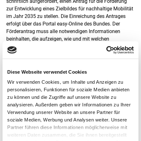
schriftlich aufgefordert, einen Antrag für die Förderung
zur Entwicklung eines Zielbildes für nachhaltige Mobilität
im Jahr 2035 zu stellen. Die Einreichung des Antrages
erfolgt über das Portal easy-Online des Bundes. Der
Förderantrag muss alle notwendigen Informationen
beinhalten, die aufzeigen, wie und mit welchen
Ressourcen die Projektidee erfolgreich umgesetzt werden
soll. Inhaltliche oder förderrechtliche Auflagen waren zu
beachten und von den Antragstellenden umzusetzen. Der
Antrag muss die Erklärung enthalten, dass das beantragte
Diese Webseite verwendet Cookies
Vorhaben noch nicht begonnen wurde.
Wir verwenden Cookies, um Inhalte und Anzeigen zu
personalisieren, Funktionen für soziale Medien anbieten
Die Anträge sind in deutscher Sprache einzureichen. Für
zu können und die Zugriffe auf unsere Website zu
den Antragsprozess steht die ZUG beratend und
analysieren. Außerdem geben wir Informationen zu Ihrer
unterstützend zur Seite.
Verwendung unserer Website an unsere Partner für
soziale Medien, Werbung und Analysen weiter. Unsere
Partner führen diese Informationen möglicherweise mit
Wer kann teilnehmen?
weiteren Daten zusammen, die Sie ihnen bereitgestellt