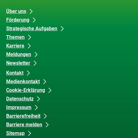
Unsere
Datenschutz
Über uns
Förderung
Inhalte
und
Strategische Aufgaben
Barrierefreiheit
Themen
Karriere
Meldungen
Newsletter
Kontakt
Medienkontakt
Cookie-Erklärung
Datenschutz
Impressum
Barrierefreiheit
Barriere melden
Sitemap