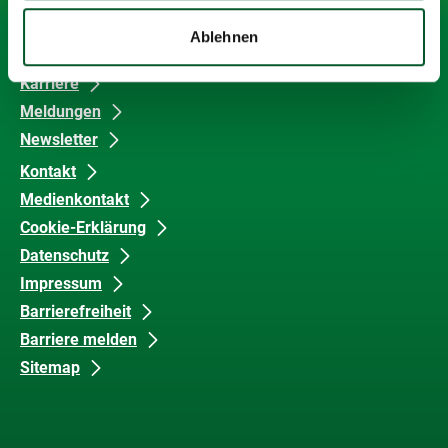
Inhalte
und
Strategische Aufgaben
Ablehnen
Barrierefreiheit
Themen
Karriere
Meldungen
Newsletter
Kontakt
Medienkontakt
Cookie-Erklärung
Datenschutz
Impressum
Barrierefreiheit
Barriere melden
Sitemap