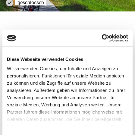
geschlossen
Dritter KoMoNa-Förderaufruf
2024
Diese Webseite verwendet Cookies
Wir verwenden Cookies, um Inhalte und Anzeigen zu
Das Skizzenfenster der dritten KoMoNa-Förderrunde ist
personalisieren, Funktionen für soziale Medien anbieten
seit dem 26. August 2024 geschlossen. Herzlichen Dank
zu können und die Zugriffe auf unsere Website zu
an alle Teilnehmerinnen und Teilnehmer, die eine
analysieren. Außerdem geben wir Informationen zu Ihrer
Projektskizze eingereicht haben. Über das Ergebnis des
Verwendung unserer Website an unsere Partner für
Auswahlverfahrens werden die Teilnehmenden
soziale Medien, Werbung und Analysen weiter. Unsere
voraussichtlich Ende des Jahres per E-Mail informiert. Ein
Partner führen diese Informationen möglicherweise mit
weiterer Förderaufruf ist für 2026 geplant.
weiteren Daten zusammen, die Sie ihnen bereitgestellt
haben oder die sie im Rahmen Ihrer Nutzung der Dienste
gesammelt haben.