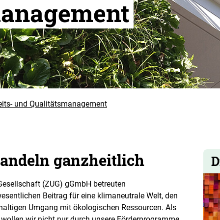
management
eits- und Qualitätsmanagement
andeln ganzheitlich
D
Gesellschaft (ZUG) gGmbH betreuten
sentlichen Beitrag für eine klimaneutrale Welt, den
hhaltigen Umgang mit ökologischen Ressourcen. Als
 wollen wir nicht nur durch unsere Förderprogramme