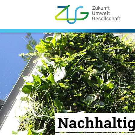
Zum
Hauptinhalt
springen
Logo
Zukunft
Umwelt
Gesellschaft
-
Zur
Startseite
Nachhaltig