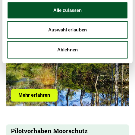
Alle zulassen
Unsere Aktivitäten
Auswahl erlauben
Wildnisfonds
Ablehnen
Copyr
©
Infor
öffne
über
Mehr erfahren
die
Förderung
der
Wildnisentwicklung
in
Deutschland
Pilotvorhaben Moorschutz