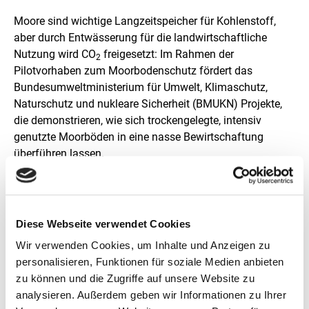
Moore sind wichtige Langzeitspeicher für Kohlenstoff,
aber durch Entwässerung für die landwirtschaftliche
Nutzung wird CO
freigesetzt: Im Rahmen der
2
Pilotvorhaben zum Moorbodenschutz fördert das
Bundesumweltministerium für Umwelt, Klimaschutz,
Naturschutz und nukleare Sicherheit (BMUKN) Projekte,
die demonstrieren, wie sich trockengelegte, intensiv
genutzte Moorböden in eine nasse Bewirtschaftung
überführen lassen.
Meeresmüll ist ein weltweites Problem: Das BMUKN
unterstützt mit dem Förderprogramm gegen Meeresmüll
das internationale Engagement zum Schutz der
Diese Webseite verwendet Cookies
Meeresökosysteme. Oberstes Ziel ist, Plastikabfälle zu
Wir verwenden Cookies, um Inhalte und Anzeigen zu
vermeiden, so dass Meeresmüll gar nicht erst entsteht.
personalisieren, Funktionen für soziale Medien anbieten
zu können und die Zugriffe auf unsere Website zu
Seit 2021 fördert das BMUKN mit der Europäischen
analysieren. Außerdem geben wir Informationen zu Ihrer
Umweltschutzinitiative EURENI (
EURopean ENvironment