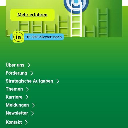
Zur
Mehr erfahren
Seite
mit
den
Leistungen
Social
der
15.559
Follower*innen
Linkedin
Media
ZUG
Links
Unsere
Datenschutz
Über uns
Förderung
Inhalte
und
Strategische Aufgaben
Barrierefreiheit
Themen
Karriere
Meldungen
Newsletter
Kontakt