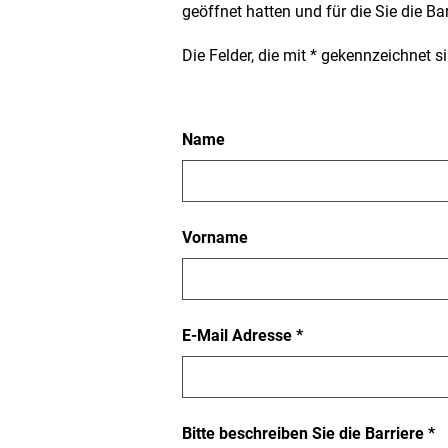
geöffnet hatten und für die Sie die Ba
Die Felder, die mit * gekennzeichnet 
Barriere
Name
melden
Vorname
Pflichtfeld
E-Mail Adresse
*
Pf
Bitte beschreiben Sie die Barriere
*