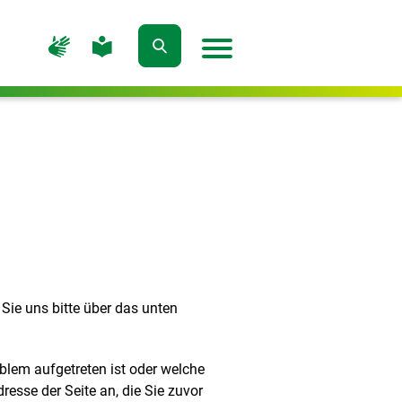
Zur
Zur
Seite
Seite
Suche
Menü
für
für
öffnen
öffnen
Gebärdensprache
leichte
Sprache
 Sie uns bitte über das unten
oblem aufgetreten ist oder welche
resse der Seite an, die Sie zuvor