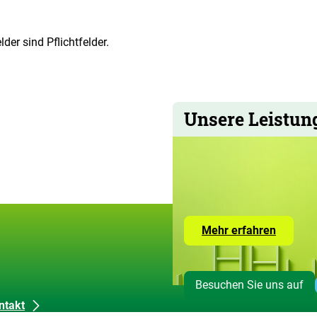
der sind Pflichtfelder.
Unsere Leistun
Zur
Mehr erfahren
Seite
mit
den
Leistun
Besuchen Sie uns auf
der
ZUG
ntakt