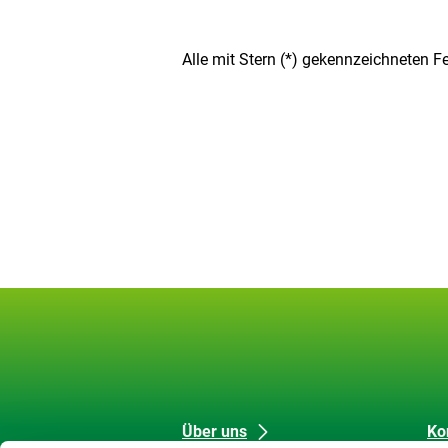
Alle mit Stern (*) gekennzeichneten Fel
Unsere
Datenschutz
Über uns
Ko