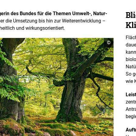
Bli
rägerin des Bundes für die Themen Umwelt-, Natur-
er die Umsetzung bis hin zur Weiterentwicklung –
Kl
itlich und wirkungsorientiert.
Fläc
C
©
daue
o
kann
p
y
biol
r
Natü
i
g
So g
h
wie 
t
I
n
Leis
f
o
zent
r
Antr
m
a
begl
t
i
Auft
o
n