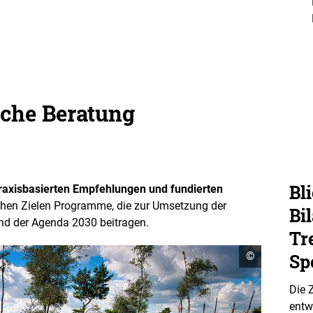
n
e
n
sche Beratung
Bli
 praxisbasierten Empfehlungen und fundierten
chen Zielen Programme, die zur Umsetzung der
Bi
und der Agenda 2030 beitragen.
Tr
C
©
Sp
o
p
y
Die 
r
entw
i