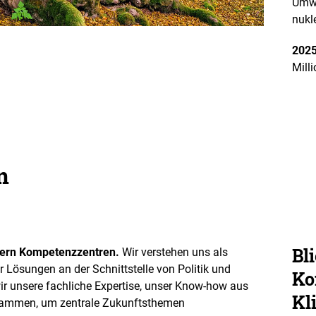
Umwe
e
nukl
n
ö
f
2025
f
n
Mill
e
n
n
Bli
euern Kompetenzzentren.
Wir verstehen uns als
r Lösungen an der Schnittstelle von Politik und
Ko
ir unsere fachliche Expertise, unser Know-how aus
Kl
usammen, um zentrale Zukunftsthemen