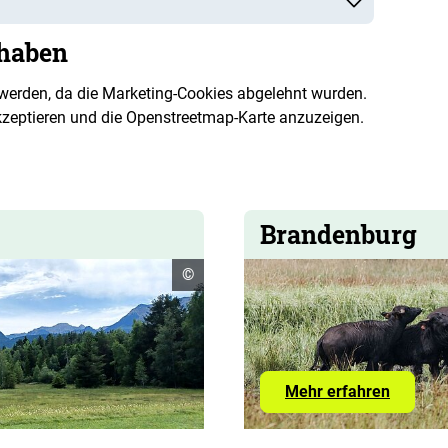
rhaben
 werden, da die Marketing-Cookies abgelehnt wurden.
kzeptieren und die Openstreetmap-Karte anzuzeigen.
Brandenburg
Copyright
©
Informationen
öffnen
Mehr erfahren