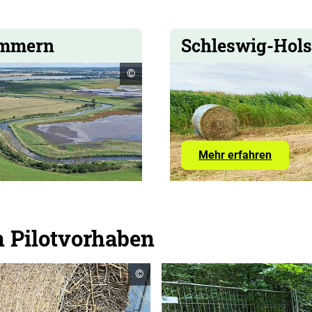
ommern
Schleswig-Hols
Copyright
©
Informationen
öffnen
Mehr erfahren
n Pilotvorhaben
Copyright
©
Informationen
öffnen