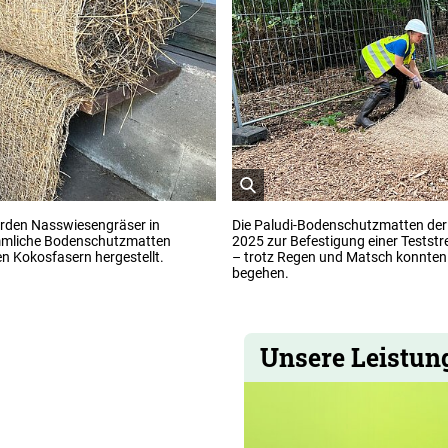
öffnet
urden Nasswiesengräser in
Die Paludi-Bodenschutzmatten de
Bild
ömmliche Bodenschutzmatten
2025 zur Befestigung einer Teststr
in
en Kokosfasern hergestellt.
– trotz Regen und Matsch konnten 
einer
begehen.
vergrößerten
Darstellung
Unsere Leistun