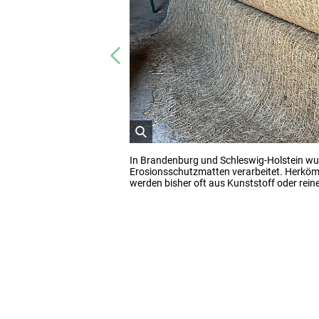
Vorheriges
öffnet
In Brandenburg und Schleswig-Holstein w
Bild
Erosionsschutzmatten verarbeitet. Herk
in
werden bisher oft aus Kunststoff oder rein
einer
vergrößerten
Darstellung