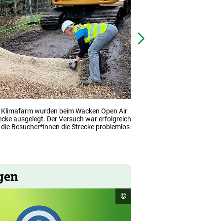
Nächstes
öffnet
r Klimafarm wurden beim Wacken Open Air
Bundesumweltminister Car
Bild
ecke ausgelegt. Der Versuch war erfolgreich
Umweltminister Tobias Gol
in
die Besucher*innen die Strecke problemlos
über den Einsatz der Klim
einer
vergrößerten
Darstellung
gen
Copyright
©
Informationen
öffnen