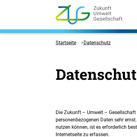
Zum
Hauptinhalt
springen
Logo
Zukunft
Umwelt
Startseite
Datenschutz
Gesellschaft
-
Zur
Datenschut
Startseite
Die Zukunft – Umwelt – Gesellschaf
personenbezogenen Daten sehr ernst.
nutzen können, ist es erforderlich b
Internetseite zu erfassen.