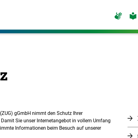
Zur
Zur
Seite
Seite
für
für
Gebärdensp
leicht
Spra
z
t (ZUG) gGmbH nimmt den Schutz Ihrer
 Damit Sie unser Internetangebot in vollem Umfang
estimmte Informationen beim Besuch auf unserer