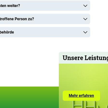
ten weiter?
troffene Person zu?
sbehörde
Unsere Leistun
Zur
Mehr erfahren
Seite
mit
den