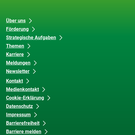
Links
Unsere
Datenschutz
Über uns
Förderung
Inhalte
und
Strategische Aufgaben
Barrierefreiheit
Themen
Karriere
Meldungen
Newsletter
Kontakt
Medienkontakt
Cookie-Erklärung
Datenschutz
Impressum
Barrierefreiheit
Barriere melden