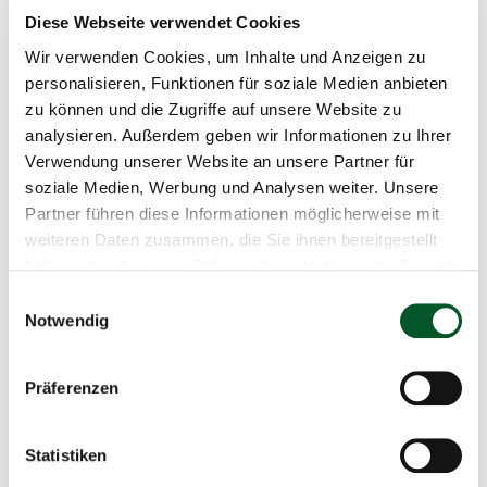
Diese Webseite verwendet Cookies
KEI: Die NKS EU-Innovationsfonds
Wir verwenden Cookies, um Inhalte und Anzeigen zu
informiert – Fördermittel für die
personalisieren, Funktionen für soziale Medien anbieten
Dekarbonisierung von Prozesswärme
zu können und die Zugriffe auf unsere Website zu
analysieren. Außerdem geben wir Informationen zu Ihrer
Alles zur Heat Auction 2026: Informieren Sie sich über die
Verwendung unserer Website an unsere Partner für
Teilnahmevoraussetzungen und ein praxisnahes Web-
soziale Medien, Werbung und Analysen weiter. Unsere
Tool zur Entwicklung förderfähiger…
Partner führen diese Informationen möglicherweise mit
24.09.2026
weiteren Daten zusammen, die Sie ihnen bereitgestellt
10:00
-
11:00 Uhr
Online
haben oder die sie im Rahmen Ihrer Nutzung der Dienste
gesammelt haben.
Einwilligungsauswahl
Details
Notwendig
Präferenzen
Donnerstag
24
Statistiken