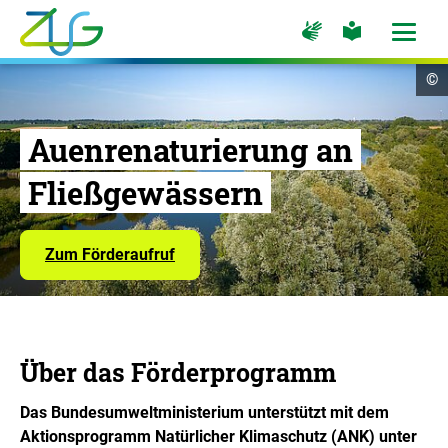
Zum
Zur
Zur
Hauptinhalt
Seite
Seite
Menü
für
für
öffne
springen
Logo
Gebärdensprache
leichte
Cop
©
Sprache
Zukunft
In
öf
Umwelt
Gesellschaft
Auenrenaturierung an
-
Fließgewässern
Zur
Startseite
Zum Förderaufruf
Über das Förderprogramm
Das Bundesumweltministerium unterstützt mit dem
Aktionsprogramm Natürlicher Klimaschutz (ANK) unter