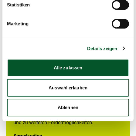
Statistiken
Sprechzeiten
Montag bis Freitag:
10 bis 14 Uhr
Marketing
Details zeigen
Kontakt
Alle zulassen
Kompetenzzentrum Natürlicher Klimaschutz
(KNK)
Auswahl erlauben
Zur Webseite
Ablehnen
Für allgemeine Fragen zur Förderrichtlinie,
fachliche Fragen zum Thema Auenrenaturierung
und zu weiteren Fördermöglichkeiten.
Sprechzeiten