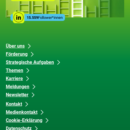
mit
den
Leistungen
Social
der
15.559
Follower*innen
Linkedin
Media
ZUG
Links
Unsere
Datenschutz
Über uns
Förderung
Inhalte
und
Strategische Aufgaben
Barrierefreiheit
Themen
Karriere
Meldungen
Newsletter
Kontakt
Medienkontakt
Cookie-Erklärung
Datenschutz