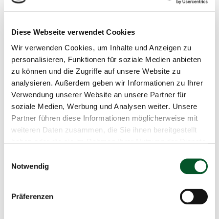
Zusammenarbeit vor Ort. So entstehen Landschaften, in
denen das Zusammenspiel von Gewässer und Aue wieder
erlebbar wird.
Diese Webseite verwendet Cookies
Wir verwenden Cookies, um Inhalte und Anzeigen zu
personalisieren, Funktionen für soziale Medien anbieten
zu können und die Zugriffe auf unsere Website zu
analysieren. Außerdem geben wir Informationen zu Ihrer
Kontakt
Verwendung unserer Website an unsere Partner für
soziale Medien, Werbung und Analysen weiter. Unsere
Aktionsprogramm Natürlicher Klimaschutz
Partner führen diese Informationen möglicherweise mit
(ANK) – Auenrenaturierung an Fließgewässern
weiteren Daten zusammen, die Sie ihnen bereitgestellt
haben oder die sie im Rahmen Ihrer Nutzung der Dienste
+49 30 72618 0234
gesammelt haben.
Einwilligungsauswahl
Notwendig
E-Mail schreiben
Für Fragen zur Förderrichtlinie, zur Antragstellung,
Präferenzen
zur Projektdurchführung und zum
Projektabschluss.