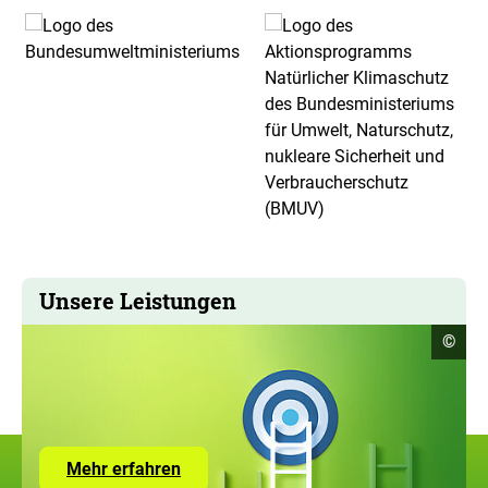
Unsere Leistungen
Copyr
©
Infor
öffne
Zur
Mehr erfahren
Seite