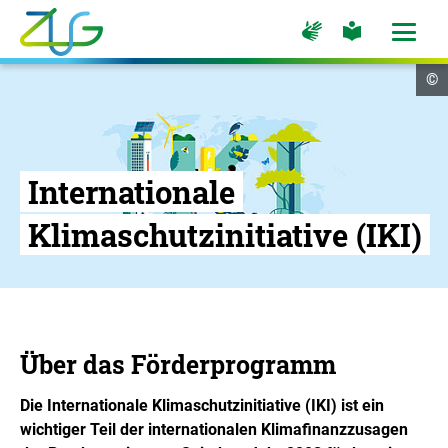
Zum
Zur
Zur
Hauptinhalt
Seite
Seite
Menü
für
für
öffne
springen
Logo
Gebärdensprache
leichte
Cop
©
Sprache
Zukunft
In
öf
Umwelt
Gesellschaft
-
Internationale
Zur
Startseite
Klimaschutzinitiative (IKI)
Über das Förderprogramm
Die Internationale Klimaschutzinitiative (IKI) ist ein
wichtiger Teil der internationalen Klimafinanzzusagen