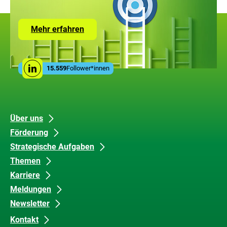
Zur
Mehr erfahren
Seite
mit
den
Leistungen
Social
der
15.559
Follower*innen
Linkedin
Media
ZUG
Links
Unsere
Datenschutz
Über uns
Förderung
Inhalte
und
Strategische Aufgaben
Barrierefreiheit
Themen
Karriere
Meldungen
Newsletter
Kontakt