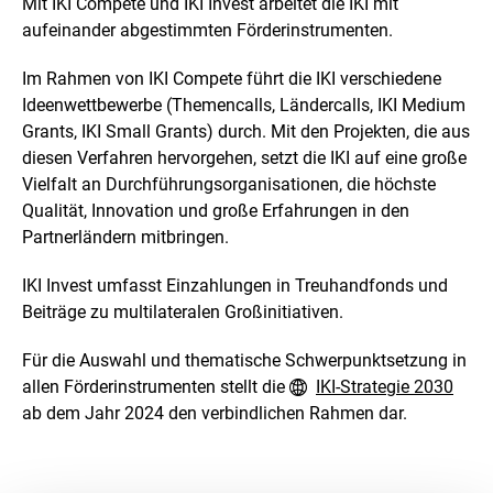
Mit IKI
Compete
und IKI
Invest
arbeitet die IKI mit
aufeinander abgestimmten Förderinstrumenten.
Im Rahmen von IKI
Compete
führt die IKI verschiedene
Ideenwettbewerbe (Themencalls, Ländercalls, IKI
Medium
Grants,
IKI S
mall Grants
) durch. Mit den Projekten, die aus
diesen Verfahren hervorgehen, setzt die IKI auf eine große
Vielfalt an Durchführungsorganisationen, die höchste
Qualität, Innovation und große Erfahrungen in den
Partnerländern mitbringen.
IKI
Invest
umfasst Einzahlungen in Treuhandfonds und
Beiträge zu multilateralen Großinitiativen.
Für die Auswahl und thematische Schwerpunktsetzung in
allen Förderinstrumenten stellt die
IKI-Strategie 2030
ab dem Jahr 2024 den verbindlichen Rahmen dar.