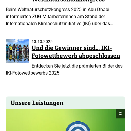
Beim Weltnaturschutzkongress 2025 in Abu Dhabi
informierten ZUG-Mitarbeiterinnen am Stand der
Internationalen Klimaschutzinitiative (IKI) über das…
13.10.2025
Und die Gewinner sind… IKI-
Fotowettbewerb abgeschlossen
Entdecken Sie jetzt die prämierten Bilder des
IKI-Fotowettbewerbs 2025.
Unsere Leistungen
Copyr
©
Infor
öffne