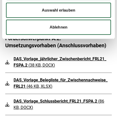
DAS Förderschwerpunkt 1 Indikatorenformular
Auswahl erlauben
(
215 KB
, XLSX
)
Ablehnen
Förderschwerpunkt A.2:
Umsetzungsvorhaben (Anschlussvorhaben)
DAS_Vorlage_jährlicher_Zwischenbericht_FRL21_
FSPA.2
(
38 KB
, DOCX
)
DAS_Vorlage_Belegliste_für_Zwischennachweise_
FRL21
(
46 KB
, XLSX
)
DAS_Vorlage_Schlussbericht_FRL21_FSPA.2
(
86
KB
, DOCX
)