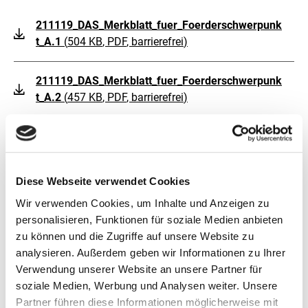
211119_DAS_Merkblatt_fuer_Foerderschwerpunk
t_A.1
(
504 KB
, PDF
, barrierefrei
)
211119_DAS_Merkblatt_fuer_Foerderschwerpunk
t_A.2
(
457 KB
, PDF
, barrierefrei
)
211119_DAS_Merkblatt_fuer_Foerderschwerpunk
t_A.3
(
464 KB
, PDF
, barrierefrei
)
Diese Webseite verwendet Cookies
260402_Entscheidungskriterien_Handzettel_A.3.p
Wir verwenden Cookies, um Inhalte und Anzeigen zu
df
(
149 KB
, PDF
)
personalisieren, Funktionen für soziale Medien anbieten
zu können und die Zugriffe auf unsere Website zu
Merkblatt nachhaltiges Anpassungsmanagement
analysieren. Außerdem geben wir Informationen zu Ihrer
(
811 KB
, PDF
, barrierefrei
)
Verwendung unserer Website an unsere Partner für
soziale Medien, Werbung und Analysen weiter. Unsere
Partner führen diese Informationen möglicherweise mit