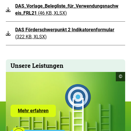
DAS_Vorlage_Belegliste_für_Verwendungsnachw
eis_FRL21
(
46 KB
, XLSX
)
DAS Förderschwerpunkt 2 Indikatorenformular
(
322 KB
, XLSX
)
Unsere Leistungen
Copyr
©
Infor
öffne
Zur
Mehr erfahren
Seite
mit
den
Leistungen
Social