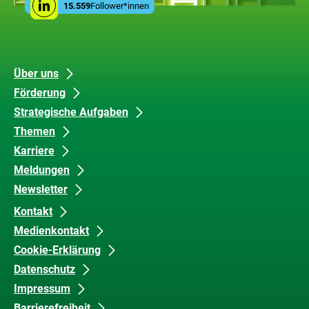
der
15.559
Follower*innen
Linkedin
Media
ZUG
Links
Unsere
Datenschutz
Über uns
Förderung
Inhalte
und
Strategische Aufgaben
Barrierefreiheit
Themen
Karriere
Meldungen
Newsletter
Kontakt
Medienkontakt
Cookie-Erklärung
Datenschutz
Impressum
Barrierefreiheit