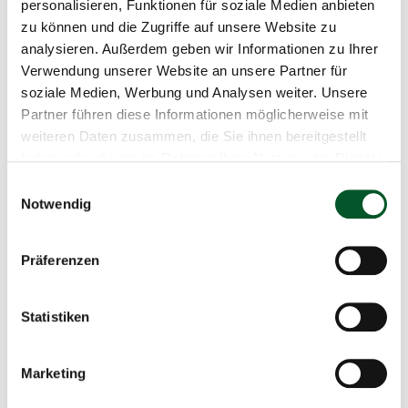
personalisieren, Funktionen für soziale Medien anbieten
zu können und die Zugriffe auf unsere Website zu
Projektübersicht: Förderschwerpunkt
analysieren. Außerdem geben wir Informationen zu Ihrer
B
Verwendung unserer Website an unsere Partner für
soziale Medien, Werbung und Analysen weiter. Unsere
Jetzt downloaden
Partner führen diese Informationen möglicherweise mit
weiteren Daten zusammen, die Sie ihnen bereitgestellt
192 KB, PDF
haben oder die sie im Rahmen Ihrer Nutzung der Dienste
gesammelt haben.
Einwilligungsauswahl
Notwendig
Förderrichtlinie 2019
Präferenzen
Statistiken
Marketing