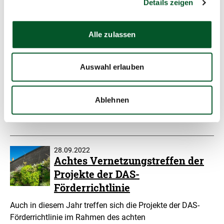
Details zeigen
Anpassung an die Folgen des Klimawandels (DAS)…
Alle zulassen
27.06.2023
Bundesumweltministerin Lemke
eröffnet das 9. DAS-
Auswahl erlauben
Vernetzungstreffen
Ministerin dankt Teilnehmenden und kündigt neue
Ablehnen
Förderfenster im Rahmen des Aktionsprogramms
Natürlicher Klimaschutz an.
28.09.2022
Achtes Vernetzungstreffen der
Projekte der DAS-
Förderrichtlinie
Auch in diesem Jahr treffen sich die Projekte der DAS-
Förderrichtlinie im Rahmen des achten