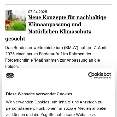
07.04.2025
Neue Konzepte für nachhaltige
Klimaanpassung und
Natürlichen Klimaschutz
gesucht
Das Bundesumweltministerium (BMUV) hat am 7. April
2025 einen neuen Förderaufruf im Rahmen der
Förderrichtlinie "Maßnahmen zur Anpassung an die
Folgen…
19.06.2024
Bundesumweltministerin Lemke
Diese Webseite verwendet Cookies
eröffnet das 10. DAS-
Vernetzungstreffen in Berlin
Wir verwenden Cookies, um Inhalte und Anzeigen zu
personalisieren, Funktionen für soziale Medien anbieten
Ministerin betont die Bedeutung von Maßnahmen zur
zu können und die Zugriffe auf unsere Website zu