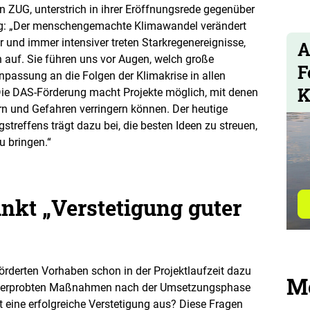
n ZUG, unterstrich in ihrer Eröffnungsrede gegenüber
g: „Der menschengemachte Klimawandel verändert
r und immer intensiver treten Starkregenereignisse,
A
 auf. Sie führen uns vor Augen, welch große
F
passung an die Folgen der Klimakrise in allen
K
Die DAS-Förderung macht Projekte möglich, mit denen
rn und Gefahren verringern können. Der heutige
reffens trägt dazu bei, die besten Ideen zu streuen,
u bringen.“
t „Verstetigung guter
rderten Vorhaben schon in der Projektlaufzeit dazu
Me
und erprobten Maßnahmen nach der Umsetzungsphase
eine erfolgreiche Verstetigung aus? Diese Fragen