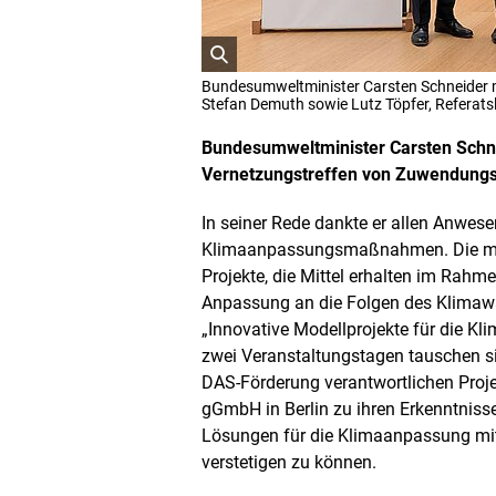
ö
Bundesumweltminister Carsten Schneider 
f
Stefan Demuth sowie Lutz Töpfer, Referat
f
n
Bundesumweltminister Carsten Schnei
e
Vernetzungstreffen von Zuwendung
t
B
In seiner Rede dankte er allen Anwes
i
l
Klimaanpassungsmaßnahmen. Die meis
d
Projekte, die Mittel erhalten im Ra
i
Anpassung an die Folgen des Klima
n
„Innovative Modellprojekte für die K
e
i
zwei Veranstaltungstagen tauschen si
n
DAS-Förderung verantwortlichen Proje
e
gGmbH in Berlin zu ihren Erkenntnisse
r
Lösungen für die Klimaanpassung mite
v
e
verstetigen zu können.
r