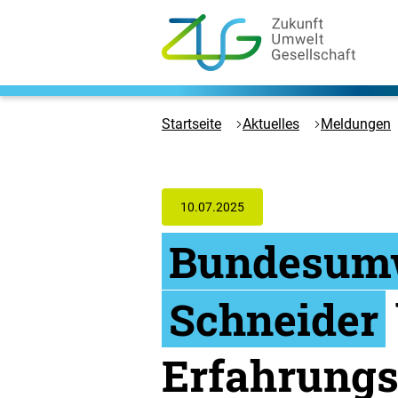
Zum
Hauptinhalt
springen
Logo
Zukunft
Umwelt
Startseite
Aktuelles
Meldungen
Gesellschaft
-
Zur
Startseite
10.07.2025
Bundesumw
Schneider
Erfahrungs