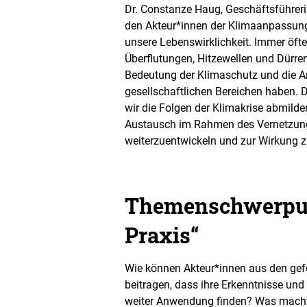
g
Dr. Constanze Haug, Geschäftsführeri
r
den Akteur*innen der Klimaanpassun
ö
unsere Lebenswirklichkeit. Immer öfte
ß
e
Überflutungen, Hitzewellen und Dürren
r
Bedeutung der Klimaschutz und die An
t
gesellschaftlichen Bereichen haben. 
e
n
wir die Folgen der Klimakrise abmilde
D
Austausch im Rahmen des Vernetzungst
a
weiterzuentwickeln und zur Wirkung z
r
s
t
e
Themenschwerpunk
l
l
u
Praxis“
n
g
Wie können Akteur*innen aus den gefö
beitragen, dass ihre Erkenntnisse 
weiter Anwendung finden? Was macht 