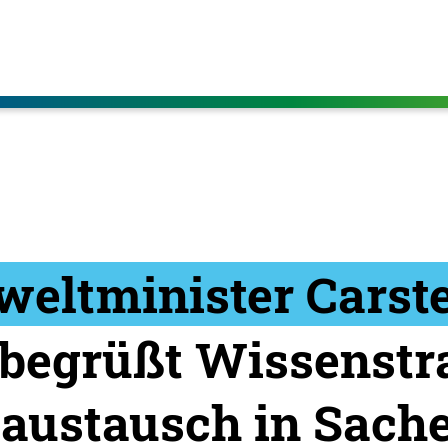
eltminister Carst
begrüßt Wissenstr
austausch in Sach