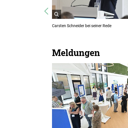
Vorheriges
öffnet
Carsten Schneider bei seiner Rede
Bild
in
einer
vergrößerten
Darstellung
Meldungen