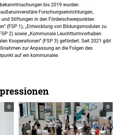
erbekanntmachungen bis 2019 wurden
außeruniversitäre Forschungseinrichtungen,
 und Stiftungen in den Förderschwerpunkten
n“ (FSP 1), „Entwicklung von Bildungsmodulen zu
FSP 2) sowie „Kommunale Leuchtturmvorhaben
len Kooperationen“ (FSP 3) gefördert. Seit 2021 gibt
 „Maßnahmen zur Anpassung an die Folgen des
rpunkt auf ein kommunales
pressionen
Copyright
Copyright
©
©
Informationen
Informatione
öffnen
öffnen