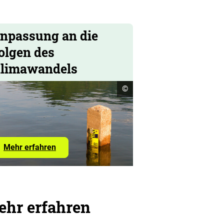
npassung an die
olgen des
limawandels
Copyright
©
Informationen
öffnen
Mehr
Mehr erfahren
erfahren
hr erfahren