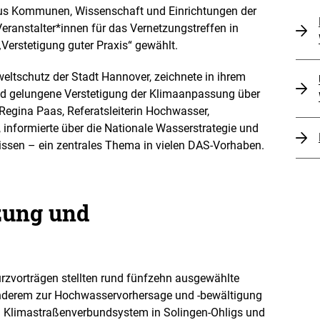
 aus Kommunen, Wissenschaft und Einrichtungen der
Veranstalter*innen für das Vernetzungstreffen in
erstetigung guter Praxis“ gewählt.
eltschutz der Stadt Hannover, zeichnete in ihrem
nd gelungene Verstetigung der Klimaanpassung über
Regina Paas, Referatsleiterin Hochwasser,
informierte über die Nationale Wasserstrategie und
sen – ein zentrales Thema in vielen DAS-Vorhaben.
zung und
urzvorträgen stellten rund fünfzehn ausgewählte
 anderem zur Hochwasservorhersage und -bewältigung
em Klimastraßenverbundsystem in Solingen-Ohligs und