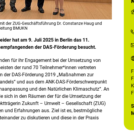
o
n
e
n
ö
mit der ZUG-Geschäftsführung Dr. Constanze Haug und
f
sleitung BMUKN
f
n
der hat am 9. Juli 2025 in Berlin das 11.
e
n
sempfangenden der DAS-Förderung besucht.
enden für ihr Engagement bei der Umsetzung von
ten der rund 70 Teilnehmer*innen vertreten
F
hmen der DAS-Förderung 2019 „Maßnahmen zur
F
wandels“ und aus dem ANK-DAS-Förderschwerpunkt
K
limaanpassung und den Natürlichen Klimaschutz“. An
F
e sich in den Räumen der für die Umsetzung der
ktträgerin Zukunft – Umwelt – Gesellschaft (ZUG)
S
n und Erfahrungen aus. Ziel ist es, bestmögliche
M
inander zu diskutieren und diese in der Praxis