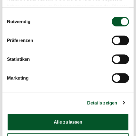
Sprechzeiten
haben oder die sie im Rahmen Ihrer Nutzung der Dienste
gesammelt haben.
Einwilligungsauswahl
Mo - Fr: 10 - 12 Uhr und 14 - 16 Uhr
Notwendig
Präferenzen
Häufig gestellte Fragen
Statistiken
Wer wird gefördert?
Marketing
Was wird gefördert?
Welche Förderschwerpunkte gibt es?
Details zeigen
Alle zulassen
Dokumente