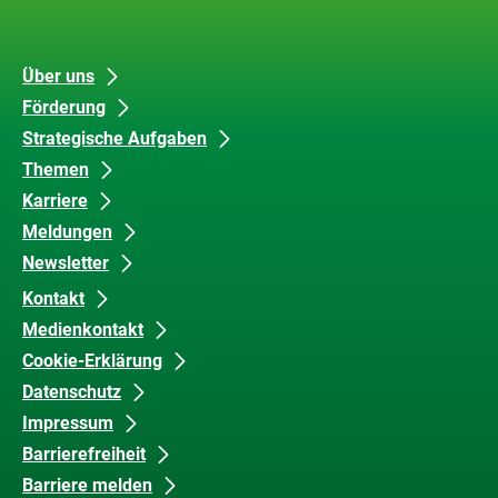
Links
Unsere
Datenschutz
Über uns
Förderung
Inhalte
und
Strategische Aufgaben
Barrierefreiheit
Themen
Karriere
Meldungen
Newsletter
Kontakt
Medienkontakt
Cookie-Erklärung
Datenschutz
Impressum
Barrierefreiheit
Barriere melden