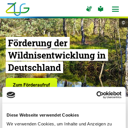
Zum
Zur
Zur
Hauptinhalt
Seite
Seite
Menü
für
für
öffne
springen
Logo
Gebärdensprache
leichte
Cop
©
Sprache
Zukunft
In
öf
Umwelt
Gesellschaft
Förderung der
-
Wildnisentwicklung in
Zur
Startseite
Deutschland
Zum Förderaufruf
Diese Webseite verwendet Cookies
Projekte
Wir verwenden Cookies, um Inhalte und Anzeigen zu