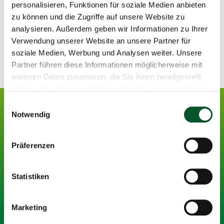
personalisieren, Funktionen für soziale Medien anbieten
zu können und die Zugriffe auf unsere Website zu
Unsere Leistungen
analysieren. Außerdem geben wir Informationen zu Ihrer
Verwendung unserer Website an unsere Partner für
Copyr
©
Infor
soziale Medien, Werbung und Analysen weiter. Unsere
öffne
Partner führen diese Informationen möglicherweise mit
weiteren Daten zusammen, die Sie ihnen bereitgestellt
haben oder die sie im Rahmen Ihrer Nutzung der Dienste
gesammelt haben.
Zur
Mehr erfahren
Einwilligungsauswahl
Seite
Notwendig
mit
den
Leistungen
Social
der
15.559
Follower*innen
Linkedin
Präferenzen
Media
ZUG
Links
Statistiken
Unsere
Datenschutz
Über uns
Förderung
Marketing
Inhalte
und
Strategische Aufgaben