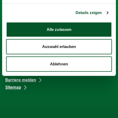
Barrierefreiheit
Themen
Karriere
Details zeigen
Meldungen
Newsletter
Alle zulassen
Kontakt
Medienkontakt
Auswahl erlauben
Cookie-Erklärung
Datenschutz
Ablehnen
Impressum
Barrierefreiheit
Barriere melden
Sitemap