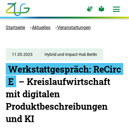
Zum
Zur
Zur
Hauptinhalt
Seite
Seite
Menü
für
für
öffne
springen
Logo
Gebärdensprache
leichte
Sprache
Zukunft
Startseite
Aktuelles
Veranstaltungen
Umwelt
Gesellschaft
-
Zur
11.05.2023
Hybrid und Impact Hub Berlin
Startseite
Werkstattgespräch:
ReCirc
E
– Kreislaufwirtschaft
mit digitalen
Produktbeschreibungen
und KI