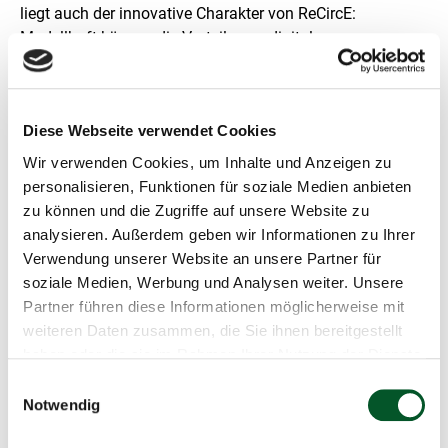
e
liegt auch der innovative Charakter von
ReCircE
:
r
Modellhaft können die Vorteile von digitalen
g
Produktbeschreibungen in Kombination mit KI-Methoden
r
im Anwendungsfall aufgezeigt werden. Diese Idee soll
ö
ß
auch auf andere Branchen übertragen werden.
e
Diese Webseite verwendet Cookies
r
Kreislaufwirtschaft und Digitaler Produktpass
t
Wir verwenden Cookies, um Inhalte und Anzeigen zu
e
personalisieren, Funktionen für soziale Medien anbieten
In einer Kreislaufwirtschaft ist die Idee, alle Ressourcen
n
zu können und die Zugriffe auf unsere Website zu
und Rohstoffe nicht nur einmal zu verwenden und dann
D
analysieren. Außerdem geben wir Informationen zu Ihrer
a
wegzuwerfen, sondern „im Kreis“ zu führen und
r
Verwendung unserer Website an unsere Partner für
wiederzuverwenden. Dafür sind digitale
s
soziale Medien, Werbung und Analysen weiter. Unsere
Produktbeschreibungen hilfreich: Oft fehlen
t
Partner führen diese Informationen möglicherweise mit
Informationen, um beispielsweise die beste Entscheidung
e
weiteren Daten zusammen, die Sie ihnen bereitgestellt
l
zu treffen, wie ein bestimmtes Produkt am Ende seines
l
haben oder die sie im Rahmen Ihrer Nutzung der Dienste
Lebenszyklus wiederverwendet werden kann. Auch
u
gesammelt haben.
deshalb wird in der Europäischen Union schrittweise ein
Einwilligungsauswahl
n
Notwendig
sogenannter „Digitaler Produktpass“ eingeführt, der diese
g
Informationen bereitstellen soll.