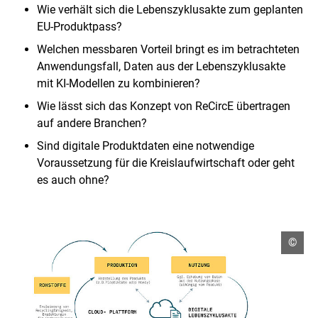
s
Wie verhält sich die Lebenszyklusakte zum geplanten
t
EU-Produktpass?
e
l
Welchen messbaren Vorteil bringt es im betrachteten
l
Anwendungsfall, Daten aus der Lebenszyklusakte
u
mit KI-Modellen zu kombinieren?
n
g
Wie lässt sich das Konzept von
ReCircE
übertragen
auf andere Branchen?
Sind digitale Produktdaten eine notwendige
Voraussetzung für die Kreislaufwirtschaft oder geht
es auch ohne?
C
©
o
p
y
r
i
g