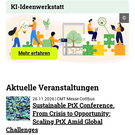
KI-Ideenwerkstatt
Copyr
©
Infor
öffne
über
Mehr erfahren
die
KI-
Ideenwerkstatt
Aktuelle Veranstaltungen
26.11.2026 | CMT Messe Cottbus
Sustainable PtX Conference.
From Crisis to Opportunity:
Scaling PtX Amid Global
Challenges