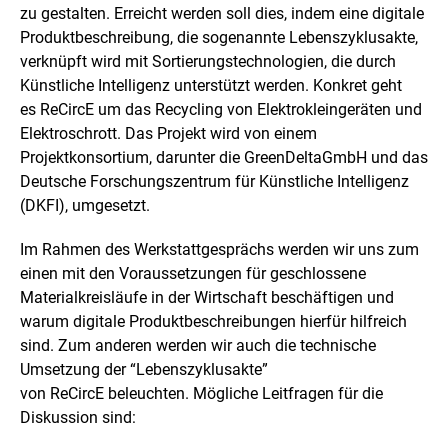
l
f
zu gestalten. Erreicht werden soll dies, indem eine digitale
d
n
Produktbeschreibung, die sogenannte Lebenszyklusakte,
i
e
n
n
verknüpft wird mit Sortierungstechnologien, die durch
e
Künstliche Intelligenz unterstützt werden. Konkret geht
i
es
ReCircE
um das Recycling von Elektrokleingeräten und
n
Elektroschrott. Das Projekt wird von einem
e
r
Projektkonsortium, darunter die
Green
DeltaGmbH und das
v
Deutsche Forschungszentrum für Künstliche Intelligenz
e
(DKFI), umgesetzt.
r
g
r
Im Rahmen des Werkstattgesprächs werden wir uns zum
ö
einen mit den Voraussetzungen für geschlossene
ß
Materialkreisläufe in der Wirtschaft beschäftigen und
e
warum digitale Produktbeschreibungen hierfür hilfreich
r
t
sind. Zum anderen werden wir auch die technische
e
Umsetzung der “Lebenszyklusakte”
n
von
ReCircE
beleuchten. Mögliche Leitfragen für die
D
Diskussion sind:
a
r