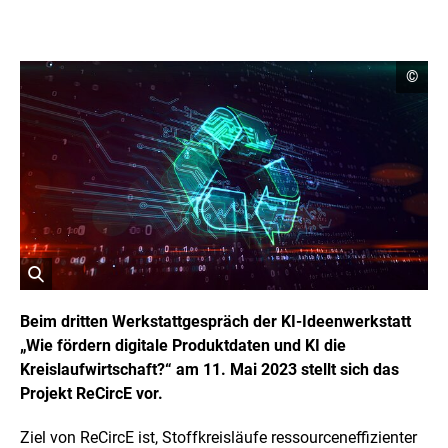
C
©
o
p
y
r
i
g
h
t
I
n
f
o
r
ö
m
a
f
Beim dritten Werkstattgespräch der KI-Ideenwerkstatt
t
f
„Wie fördern digitale Produktdaten und KI die
i
n
o
Kreislaufwirtschaft?“ am 11. Mai 2023 stellt sich das
e
n
t
Projekt ReCircE vor.
e
n
B
ö
i
Ziel von
ReCircE
ist, Stoffkreisläufe ressourceneffizienter
f