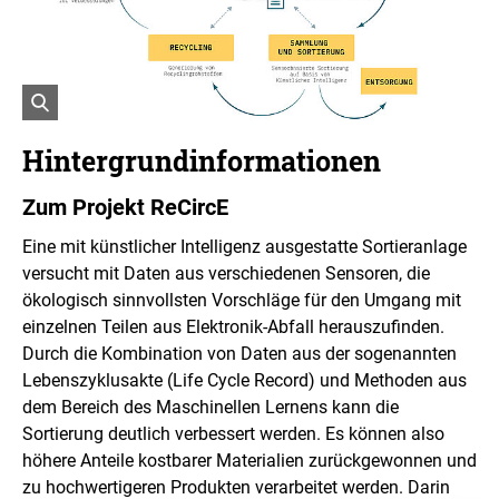
h
t
I
n
f
o
r
ö
m
a
f
Hintergrundinformationen
t
f
i
n
o
Zum Projekt
ReCircE
e
n
t
e
Eine mit künstlicher Intelligenz ausgestatte Sortieranlage
n
B
ö
versucht mit Daten aus verschiedenen Sensoren, die
i
f
l
ökologisch sinnvollsten Vorschläge für den Umgang mit
f
d
n
einzelnen Teilen aus Elektronik-Abfall herauszufinden.
i
e
Durch die Kombination von Daten aus der sogenannten
n
n
Lebenszyklusakte (
Life Cycle Record
) und Methoden aus
e
i
dem Bereich des Maschinellen Lernens kann die
n
Sortierung deutlich verbessert werden. Es können also
e
höhere Anteile kostbarer Materialien zurückgewonnen und
r
zu hochwertigeren Produkten verarbeitet werden. Darin
v