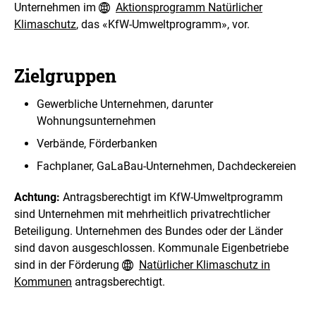
Unternehmen im
Aktionsprogramm Natürlicher
a
Klimaschutz
, das «KfW-Umweltprogramm», vor.
r
s
t
e
Zielgruppen
l
l
Gewerbliche Unternehmen, darunter
u
n
Wohnungsunternehmen
g
Verbände, Förderbanken
Fachplaner, GaLaBau-Unternehmen, Dachdeckereien
Achtung:
Antragsberechtigt im KfW-Umweltprogramm
sind Unternehmen mit mehrheitlich privatrechtlicher
Beteiligung. Unternehmen des Bundes oder der Länder
sind davon ausgeschlossen. Kommunale Eigenbetriebe
sind in der Förderung
Natürlicher Klimaschutz in
Kommunen
antragsberechtigt.