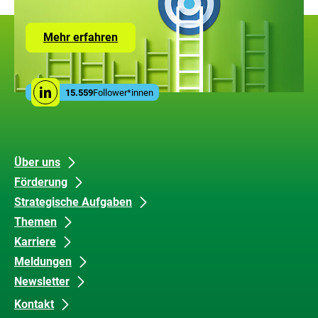
Zur
Mehr erfahren
Seite
mit
den
Leistungen
Social
der
15.559
Follower*innen
Linkedin
Media
ZUG
Links
Unsere
Datenschutz
Über uns
Förderung
Inhalte
und
Strategische Aufgaben
Barrierefreiheit
Themen
Karriere
Meldungen
Newsletter
Kontakt