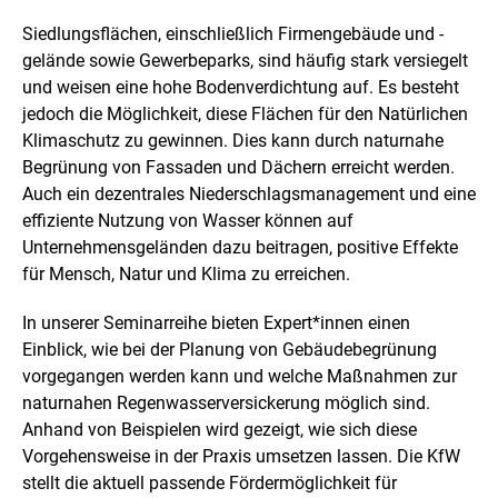
n
B
ö
i
Siedlungsflächen, einschließlich Firmengebäude und -
f
l
gelände sowie Gewerbeparks, sind häufig stark versiegelt
f
d
n
und weisen eine hohe Bodenverdichtung auf. Es besteht
i
e
jedoch die Möglichkeit, diese Flächen für den Natürlichen
n
n
e
Klimaschutz zu gewinnen. Dies kann durch naturnahe
i
Begrünung von Fassaden und Dächern erreicht werden.
n
Auch ein dezentrales Niederschlagsmanagement und eine
e
r
effiziente Nutzung von Wasser können auf
v
Unternehmensgeländen dazu beitragen, positive Effekte
e
für Mensch, Natur und Klima zu erreichen.
r
g
In unserer Seminarreihe bieten Expert*innen einen
r
ö
Einblick, wie bei der Planung von Gebäudebegrünung
ß
vorgegangen werden kann und welche Maßnahmen zur
e
naturnahen Regenwasserversickerung möglich sind.
r
Anhand von Beispielen wird gezeigt, wie sich diese
t
e
Vorgehensweise in der Praxis umsetzen lassen. Die KfW
n
stellt die aktuell passende Fördermöglichkeit für
D