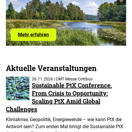
©
Infor
öffne
Mehr erfahren
Aktuelle Veranstaltungen
26.11.2026 | CMT Messe Cottbus
Sustainable PtX Conference.
From Crisis to Opportunity:
Scaling PtX Amid Global
Challenges
Klimakrise, Geopolitik, Energiewende – wie kann PtX die
Antwort sein? Zum ersten Mal bringt die Sustainable PtX