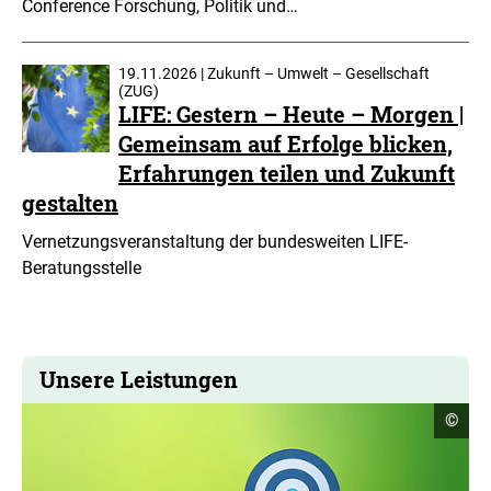
Conference Forschung, Politik und…
19.11.2026 | Zukunft – Umwelt – Gesellschaft
(ZUG)
LIFE: Gestern – Heute – Morgen |
Gemeinsam auf Erfolge blicken,
Erfahrungen teilen und Zukunft
gestalten
Vernetzungsveranstaltung der bundesweiten LIFE-
Beratungsstelle
Unsere Leistungen
Copyr
©
Infor
öffne