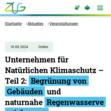
Zum
Zur
Zur
Hauptinhalt
Seite
Seite
Menü
für
für
öffne
springen
Logo
Gebärdensprache
leichte
Sprache
Zukunft
Startseite
Aktuelles
Veranstaltungen
Umwelt
Gesellschaft
-
Zur
18.09.2024
Online
Startseite
Unternehmen für
Natürlichen Klimaschutz –
Teil 2:
Begrünung von
Gebäuden
und
naturnahe
Regenwasserve