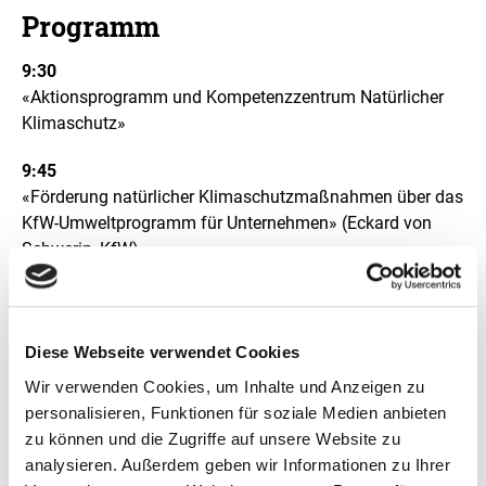
Programm
9:30
«Aktionsprogramm und Kompetenzzentrum Natürlicher
Klimaschutz»
9:45
«Förderung natürlicher Klimaschutzmaßnahmen über das
KfW-Umweltprogramm für Unternehmen» (Eckard von
Schwerin, KfW)
10:00
«Naturnahes Gebäudegrün: Gewinn für Mensch, Klima
und Umwelt» (Rebecca Landwehr, Bundesverband
Diese Webseite verwendet Cookies
Gebäudegrün e.V. – BuGG)
Wir verwenden Cookies, um Inhalte und Anzeigen zu
personalisieren, Funktionen für soziale Medien anbieten
10:30
zu können und die Zugriffe auf unsere Website zu
«Naturnahe Regenwasserversickerung ist möglich und
analysieren. Außerdem geben wir Informationen zu Ihrer
fördert Biodiversität» (Dr. Reinhard Witt, Planungsbüro