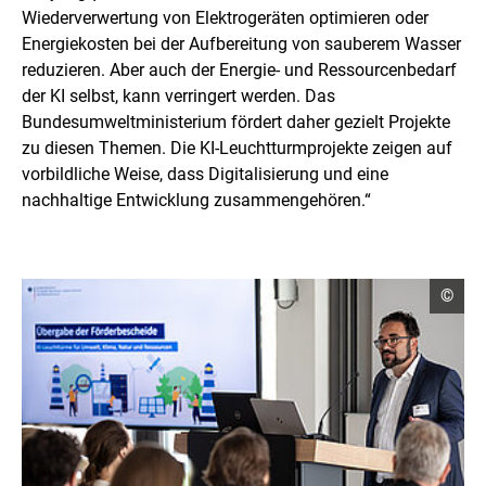
l
Wiederverwertung von Elektrogeräten optimieren oder
u
n
Energiekosten bei der Aufbereitung von sauberem Wasser
g
reduzieren. Aber auch der Energie- und Ressourcenbedarf
der KI selbst, kann verringert werden. Das
Bundesumweltministerium fördert daher gezielt Projekte
zu diesen Themen. Die KI-Leuchtturmprojekte zeigen auf
vorbildliche Weise, dass Digitalisierung und eine
nachhaltige Entwicklung zusammengehören.“
Copyr
©
Infor
öffne