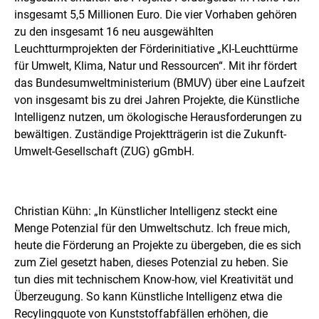
i
insgesamt 5,5 Millionen Euro. Die vier Vorhaben gehören
n
zu den insgesamt 16 neu ausgewählten
e
r
Leuchtturmprojekten der Förderinitiative „KI-Leuchttürme
v
für Umwelt, Klima, Natur und Ressourcen“. Mit ihr fördert
e
das Bundesumweltministerium (BMUV) über eine Laufzeit
r
von insgesamt bis zu drei Jahren Projekte, die Künstliche
g
r
Intelligenz nutzen, um ökologische Herausforderungen zu
ö
bewältigen. Zuständige Projektträgerin ist die Zukunft-
ß
Umwelt-Gesellschaft (ZUG) gGmbH.
e
r
t
e
n
Christian Kühn: „In Künstlicher Intelligenz steckt eine
D
Menge Potenzial für den Umweltschutz. Ich freue mich,
a
heute die Förderung an Projekte zu übergeben, die es sich
r
zum Ziel gesetzt haben, dieses Potenzial zu heben. Sie
s
t
tun dies mit technischem Know-how, viel Kreativität und
e
Überzeugung. So kann Künstliche Intelligenz etwa die
l
Recylingquote von Kunststoffabfällen erhöhen, die