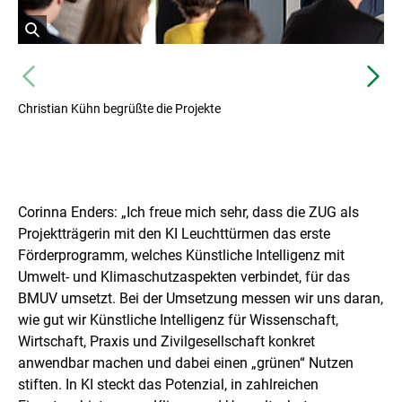
öffnet
Bild
Vorheriges
Nä
in
einer
Christian Kühn begrüßte die Projekte
vergrößerten
Darstellung
Corinna Enders: „Ich freue mich sehr, dass die ZUG als
Projektträgerin mit den KI Leuchttürmen das erste
Förderprogramm, welches Künstliche Intelligenz mit
Umwelt- und Klimaschutzaspekten verbindet, für das
BMUV umsetzt. Bei der Umsetzung messen wir uns daran,
wie gut wir Künstliche Intelligenz für Wissenschaft,
Wirtschaft, Praxis und Zivilgesellschaft konkret
anwendbar machen und dabei einen „grünen“ Nutzen
stiften. In KI steckt das Potenzial, in zahlreichen