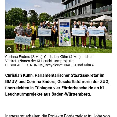
o
p
y
r
i
g
h
t
I
n
f
o
r
ö
m
Corinna Enders (2. v. l.), Christian Kühn (4. v. l.) und die
a
f
Vertreter*innen der KI-Leuchtturmprojekte
t
f
DESIRE4ELECTRONICS, RecycleBot, NADIKI und KIkKA
i
n
o
e
Christian Kühn, Parlamentarischer Staatssekretär im
n
t
e
BMUV, und Corinna Enders, Geschäftsführerin der ZUG,
n
B
überreichten in Tübingen vier Förderbescheide an KI-
ö
i
f
Leuchtturmprojekte aus Baden-Württemberg.
l
f
d
n
i
e
n
n
e
Insgesamt erhalten die Projekte Fördergelder in Höhe von