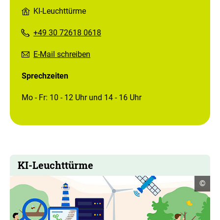
KI-Leuchttürme
+49 30 72618 0618
E-Mail schreiben
Sprechzeiten
Mo - Fr: 10 - 12 Uhr und 14 - 16 Uhr
KI-Leuchttürme
Copyr
©
Infor
öffne