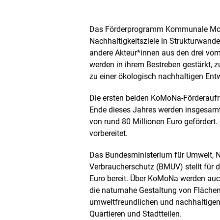
Bild
in
einer
Das Förderprogramm Kommunale Mode
vergrößerten
Nachhaltigkeitsziele in Strukturwan
Darstellung
andere Akteur*innen aus den drei vom
werden in ihrem Bestreben gestärkt, z
zu einer ökologisch nachhaltigen Ent
Die ersten beiden KoMoNa-Förderaufr
Ende dieses Jahres werden insgesam
von rund 80 Millionen Euro gefördert. 
vorbereitet.
Das Bundesministerium für Umwelt, Na
Verbraucherschutz (BMUV) stellt fü
Euro bereit. Über KoMoNa werden auc
die naturnahe Gestaltung von Flächen
umweltfreundlichen und nachhaltigen
Quartieren und Stadtteilen.