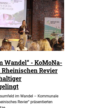
m Wandel“ - KoMoNa-
 Rheinischen Revier
haltiger
gelingt
ensumfeld im Wandel – Kommunale
Rheinisches Revier“ präsentierten
tze…