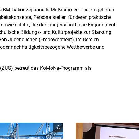
das BMUV konzeptionelle Maßnahmen. Hierzu gehören
eitskonzepte, Personalstellen für deren praktische
sowie solche, die das bürgerschaftliche Engagement
hulische Bildungs- und Kulturprojekte zur Stärkung
on Jugendlichen (Empowerment), im Bereich
) oder nachhaltigkeitsbezogene Wettbewerbe und
t (ZUG) betreut das KoMoNa-Programm als
Copyright
©
Informationen
öffnen