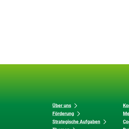
Unsere
Datenschutz
Über uns
Ko
Förderung
Me
Inhalte
und
Strategische Aufgaben
Co
Barrierefreiheit