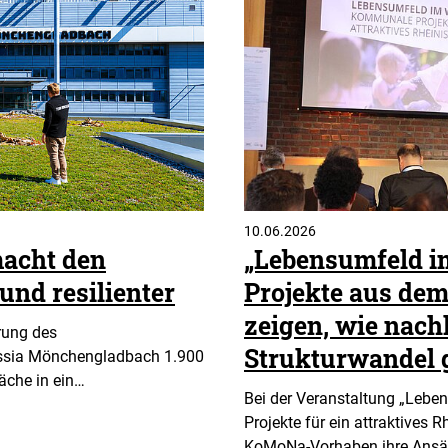
10.06.2026
acht den
„Lebensumfeld i
und resilienter
Projekte aus dem
zeigen, wie nach
rung des
Strukturwandel 
ssia Mönchengladbach 1.900
äche in ein…
Bei der Veranstaltung „Leb
Projekte für ein attraktives 
KoMoNa-Vorhaben ihre Ansä