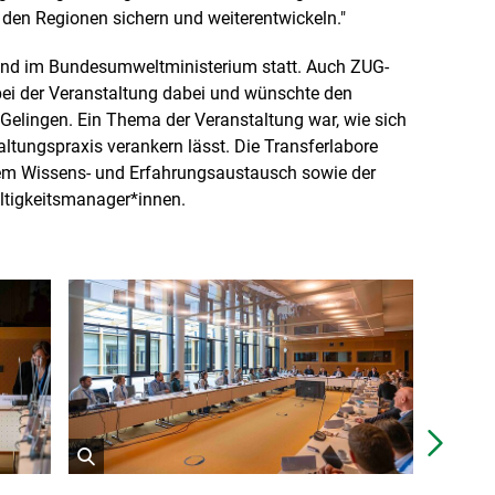
n den Regionen sichern und weiterentwickeln."
and im Bundesumweltministerium statt. Auch ZUG-
ei der Veranstaltung dabei und wünschte den
elingen. Ein Thema der Veranstaltung war, wie sich
altungspraxis verankern lässt. Die Transferlabore
dem Wissens- und Erfahrungsaustausch sowie der
tigkeitsmanager*innen.
Näch
öffnet
öffnet