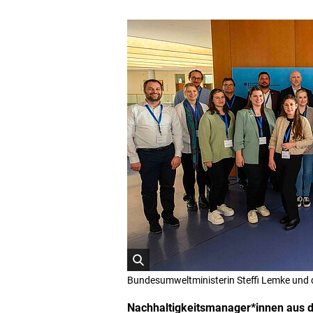
ö
Bundesumweltministerin Steffi Lemke und 
f
f
Nachhaltigkeitsmanager*innen aus d