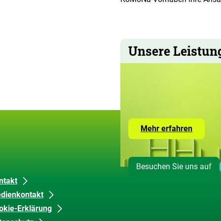
Unsere Leistun
Zur
Mehr erfahren
Seite
mit
den
Leistun
Besuchen Sie uns auf
der
ZUG
ntakt
dienkontakt
okie-Erklärung