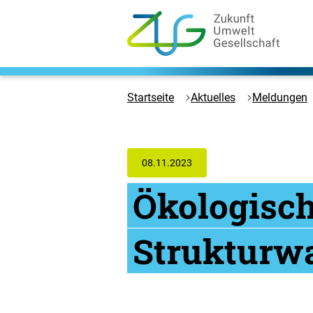
Zum
Hauptinhalt
springen
Logo
Zukunft
Umwelt
Startseite
Aktuelles
Meldungen
Gesellschaft
-
Zur
Startseite
08.11.2023
Ökologisch
Strukturw