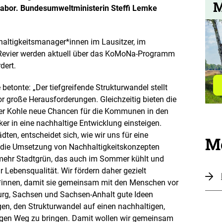
M
e
rlabor. Bundesumweltministerin Steffi Lemke
n
altigkeitsmanager*innen im Lausitzer, im
evier werden aktuell
über das KoMoNa-Programm
dert.
etonte: „Der tiefgreifende Strukturwandel stellt
r große Herausforderungen. Gleichzeitig bieten die
er Kohle neue Chancen für die Kommunen in den
er in eine nachhaltige Entwicklung einsteigen.
en, entscheidet sich, wie wir uns für eine
Me
n die Umsetzung von Nachhaltigkeitskonzepten
 mehr Stadtgrün, das auch im Sommer kühlt und
 Lebensqualität. Wir fördern daher gezielt
innen, damit sie gemeinsam mit den Menschen vor
urg, Sachsen und Sachsen-Anhalt gute Ideen
en, den Strukturwandel auf einen nachhaltigen,
igen Weg zu bringen. Damit wollen wir gemeinsam