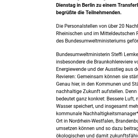
n
Dienstag in Berlin zu einem Transfe
e
begrüßte die Teilnehmenden.
t
B
i
Die Personalstellen von
über 20 Nachh
l
Rheinischen und im Mitteldeutschen R
d
des Bundesumweltministeriums geför
i
n
e
Bundesumweltministerin Steffi Lemke b
i
insbesondere die Braunkohlereviere vo
n
Energiewende und der Ausstieg aus d
e
Revieren: Gemeinsam können sie stärk
r
v
Genau hier, in den Kommunen und Städt
e
nachhaltige Zukunft aufstellen. Den
r
bedeutet ganz konkret: Bessere Luft,
g
Wasser speichert, und insgesamt mehr
r
ö
kommunale Nachhaltigkeitsmanager*
ß
Ort in Nordrhein-Westfalen, Brandenb
e
umsetzen können und so dazu beitrag
r
ökologischen und damit zukunftsfäh
t