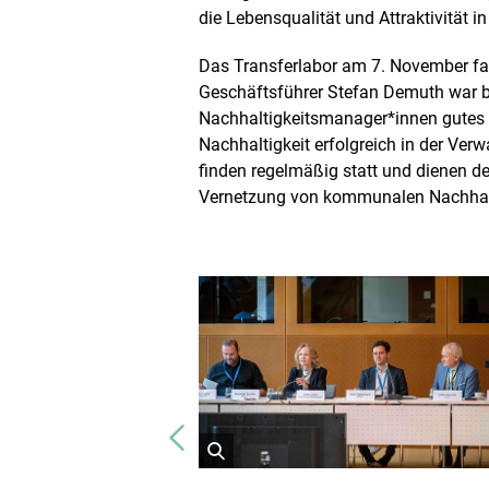
e
die Lebensqualität und Attraktivität i
n
D
Das Transferlabor am 7. November f
a
Geschäftsführer Stefan Demuth war b
r
s
Nachhaltigkeitsmanager*innen gutes G
t
Nachhaltigkeit erfolgreich in der Verw
e
finden regelmäßig statt und dienen 
l
Vernetzung von kommunalen Nachhal
l
u
n
g
Vorheriges
öffnet