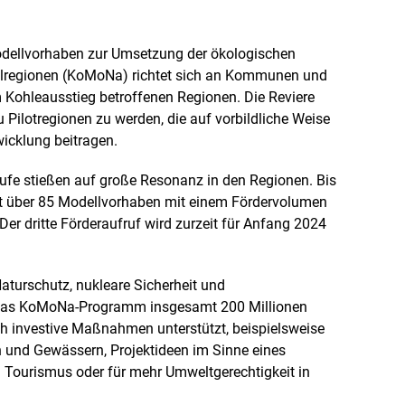
Bild
Bild
in
in
einer
einer
llvorhaben zur Umsetzung der ökologischen
vergrößerten
vergröß
delregionen (KoMoNa) richtet sich an Kommunen und
Darstellung
Darstell
 Kohleausstieg betroffenen Regionen. Die Reviere
u Pilotregionen zu werden, die auf vorbildliche Weise
wicklung beitragen.
ufe stießen auf große Resonanz in den Regionen. Bis
t über 85 Modellvorhaben mit einem Fördervolumen
Der dritte Förderaufruf wird zurzeit für Anfang 2024
turschutz, nukleare Sicherheit und
r das KoMoNa-Programm insgesamt 200 Millionen
h investive Maßnahmen unterstützt, beispielsweise
 und Gewässern, Projektideen im Sinne eines
 Tourismus oder für mehr Umweltgerechtigkeit in