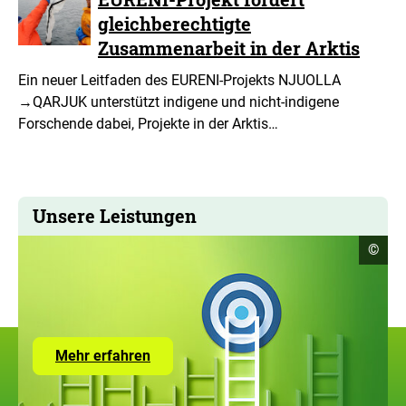
gleichberechtigte
Zusammenarbeit in der Arktis
Ein neuer Leitfaden des EURENI-Projekts NJUOLLA
→QARJUK unterstützt indigene und nicht-indigene
Forschende dabei, Projekte in der Arktis…
Unsere Leistungen
Copyr
©
Infor
öffne
Zur
Mehr erfahren
Seite
mit
den