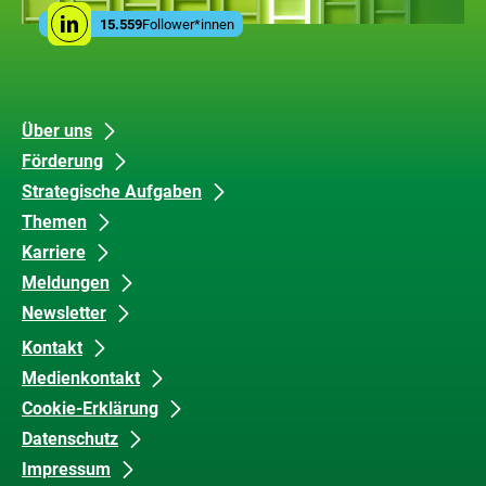
Leistungen
Social
der
15.559
Follower*innen
Linkedin
Media
ZUG
Links
Unsere
Datenschutz
Über uns
Förderung
Inhalte
und
Strategische Aufgaben
Barrierefreiheit
Themen
Karriere
Meldungen
Newsletter
Kontakt
Medienkontakt
Cookie-Erklärung
Datenschutz
Impressum