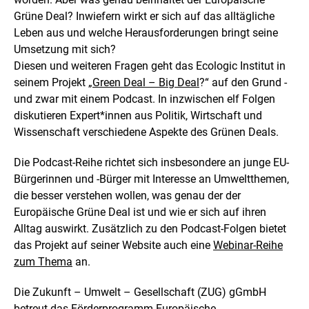
i
Grüne Deal? Inwiefern wirkt er sich auf das alltägliche
n
Leben aus und welche Herausforderungen bringt seine
e
r
Umsetzung mit sich?
v
Diesen und weiteren Fragen geht das Ecologic Institut in
e
seinem Projekt „
Green Deal – Big Deal
?“ auf den Grund -
r
und zwar mit einem Podcast. In inzwischen elf Folgen
g
r
diskutieren Expert*innen aus Politik, Wirtschaft und
ö
Wissenschaft verschiedene Aspekte des Grünen Deals.
ß
e
Die Podcast-Reihe richtet sich insbesondere an junge EU-
r
t
Bürgerinnen und -Bürger mit Interesse an Umweltthemen,
e
die besser verstehen wollen, was genau der der
n
Europäische Grüne Deal ist und wie er sich auf ihren
D
Alltag auswirkt. Zusätzlich zu den Podcast-Folgen bietet
a
r
das Projekt auf seiner
Website
auch eine
Webinar-Reihe
s
zum Thema
an.
t
e
Die Zukunft – Umwelt – Gesellschaft (ZUG) gGmbH
l
betreut das
Förderprogramm Europäische