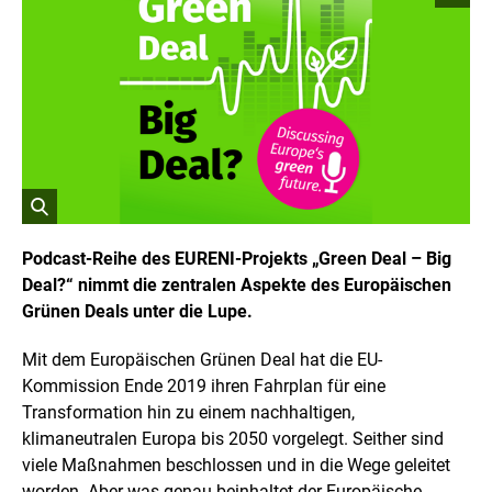
o
p
y
r
i
g
h
t
I
n
f
o
r
ö
m
a
f
Podcast-Reihe des EURENI-Projekts „Green Deal – Big
t
f
Deal?“ nimmt die zentralen Aspekte des Europäischen
i
n
o
Grünen Deals unter die Lupe.
e
n
t
e
n
B
Mit dem Europäischen Grünen Deal hat die EU-
ö
i
Kommission Ende 2019 ihren Fahrplan für eine
f
l
f
Transformation hin zu einem nachhaltigen,
d
n
klimaneutralen Europa bis 2050 vorgelegt. Seither sind
i
e
n
n
viele Maßnahmen beschlossen und in die Wege geleitet
e
worden. Aber was genau beinhaltet der Europäische