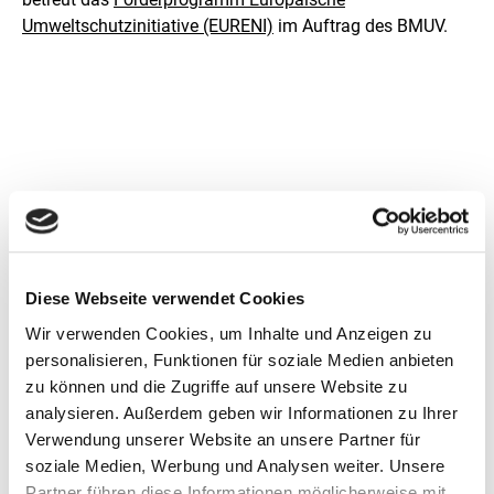
l
u
Umweltschutzinitiative (EURENI)
im Auftrag des BMUV.
n
g
Kontakt
Europäische Umweltschutzinitiative (EURENI)
Diese Webseite verwendet Cookies
E-Mail schreiben
Wir verwenden Cookies, um Inhalte und Anzeigen zu
personalisieren, Funktionen für soziale Medien anbieten
Für Informationen über
aktuelle
zu können und die Zugriffe auf unsere Website zu
Fördermöglichkeiten, Themenschwerpunkte und
analysieren. Außerdem geben wir Informationen zu Ihrer
Antragsmodalitäten
im Rahmen der EURENI
Verwendung unserer Website an unsere Partner für
können Sie sich an die ZUG gGmbH wenden.
soziale Medien, Werbung und Analysen weiter. Unsere
Partner führen diese Informationen möglicherweise mit