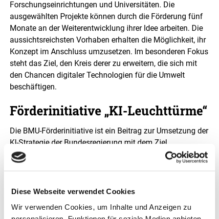
Forschungseinrichtungen und Universitäten. Die
ausgewählten Projekte können durch die Förderung fünf
Monate an der Weiterentwicklung ihrer Idee arbeiten. Die
aussichtsreichsten Vorhaben erhalten die Möglichkeit, ihr
Konzept im Anschluss umzusetzen. Im besonderen Fokus
steht das Ziel, den Kreis derer zu erweitern, die sich mit
den Chancen digitaler Technologien für die Umwelt
beschäftigen.
Förderinitiative „KI-Leuchttürme“
Die BMU-Förderinitiative ist ein Beitrag zur Umsetzung der
KI-Strategie der Bundesregierung mit dem Ziel,
Deutschland und Europa zu einem führenden Standort für
KI-Technologien zu machen und dabei eine
verantwortungsvolle und gemeinwohlorientierte
Entwicklung und Nutzung von KI voranzubringen. Das
Diese Webseite verwendet Cookies
Bundesumweltministerium fördert dabei Projekte, die
Wir verwenden Cookies, um Inhalte und Anzeigen zu
Künstliche Intelligenz nutzen, um ökologische
personalisieren, Funktionen für soziale Medien anbieten