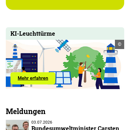
KI-Leuchttürme
Copyr
©
Infor
öffne
Mehr erfahren
Meldungen
03.07.2026
Bundesumweltminister Carsten