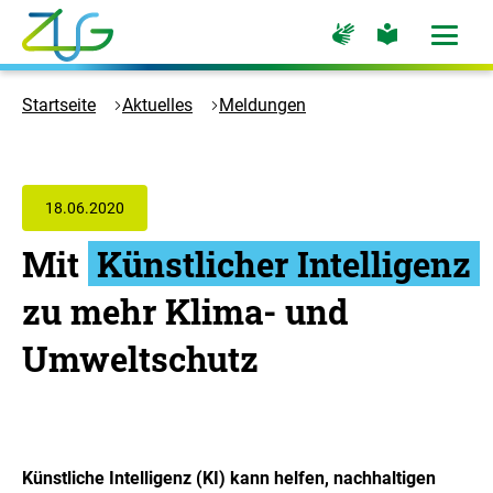
Zum
Zur
Zur
Hauptinhalt
Seite
Seite
Menü
für
für
öffne
springen
Logo
Gebärdensprache
leichte
Sprache
Zukunft
Startseite
Aktuelles
Meldungen
Umwelt
Gesellschaft
-
Zur
18.06.2020
Startseite
Mit
Künstlicher Intelligenz
zu mehr Klima- und
Umweltschutz
Künstliche Intelligenz (KI) kann helfen, nachhaltigen