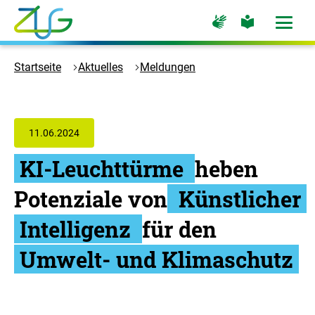
Zum
Zur
Zur
Hauptinhalt
Seite
Seite
Menü
für
für
öffne
springen
Logo
Gebärdensprache
leichte
Sprache
Zukunft
Startseite
Aktuelles
Meldungen
Umwelt
Gesellschaft
-
Zur
11.06.2024
Startseite
KI-Leuchttürme
heben
Potenziale von
Künstlicher
Intelligenz
für den
Umwelt- und Klimaschutz