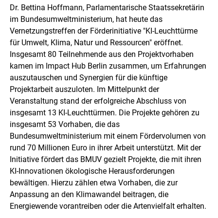
e
Dr. Bettina Hoffmann, Parlamentarische Staatssekretärin
n
n
e
im Bundesumweltministerium, hat heute das
i
Vernetzungstreffen der Förderinitiative "KI-Leuchttürme
n
für Umwelt, Klima, Natur und Ressourcen" eröffnet.
e
r
Insgesamt 80 Teilnehmende aus den Projektvorhaben
v
kamen im
Impact Hub
Berlin zusammen, um Erfahrungen
e
auszutauschen und Synergien für die künftige
r
Projektarbeit auszuloten. Im Mittelpunkt der
g
r
Veranstaltung stand der erfolgreiche Abschluss von
ö
insgesamt 13 KI-Leuchttürmen. Die Projekte gehören zu
ß
insgesamt 53 Vorhaben, die das
e
Bundesumweltministerium mit einem Fördervolumen von
r
t
rund 70 Millionen Euro in ihrer Arbeit unterstützt. Mit der
e
Initiative fördert das BMUV gezielt Projekte, die mit ihren
n
KI-Innovationen ökologische Herausforderungen
D
bewältigen. Hierzu zählen etwa Vorhaben, die zur
a
r
Anpassung an den Klimawandel beitragen, die
s
Energiewende vorantreiben oder die Artenvielfalt erhalten.
t