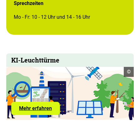
Sprechzeiten
Mo - Fr: 10 - 12 Uhr und 14 - 16 Uhr
KI-Leuchttürme
Copyr
©
Infor
öffne
Link
Mehr erfahren
zum
Förderprogramm