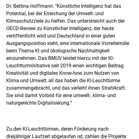
e
Dr. Bettina Hoffmann: "Künstliche Intelligenz hat das
l
l
Potential, bei der Erreichung der Umwelt- und
u
Klimaschutzziele zu helfen. Das unterstreicht auch der
n
OECD-Review zu Künstlicher Intelligenz, der heute
g
veröffentlicht wird und Deutschland in einer guten
Ausgangsposition sieht, eine internationale Vorreiterrolle
beim Thema KI und ökologische Nachhaltigkeit
einzunehmen. Das BMUV leistet hierzu mit der KI-
Leuchtturminitiative seit 2019 einen wichtigen Beitrag.
Kreativität und digitales Know-how zum Nutzen von
Klima und Umwelt, all das haben die KI-Leuchttürme
zusammengebracht, und das verleiht ihnen Strahlkraft.
Sie sind damit Vorbild für eine umwelt-, klima- und
naturgerechte Digitalisierung.“
Zu den KI-Leuchttürmen, deren Förderung nach
dreijähriger Laufzeit abgelaufen ist, zählen die Projekte: