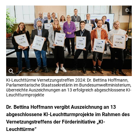
C
©
o
p
y
r
i
g
h
t
I
n
f
o
r
ö
m
KI-Leuchttürme Vernetzungstreffen 2024: Dr. Bettina Hoffmann,
a
f
Parlamentarische Staatssekretärin im Bundesumweltministerium,
t
f
überreichte Auszeichnungen an 13 erfolgreich abgeschlossene KI-
i
Leuchtturmprojekte
n
o
e
n
Dr. Bettina Hoffmann vergibt Auszeichnung an 13
t
e
n
B
abgeschlossene KI-Leuchtturmprojekte im Rahmen des
ö
i
Vernetzungstreffens der Förderinitiative „KI-
f
l
f
Leuchttürme“
d
n
i