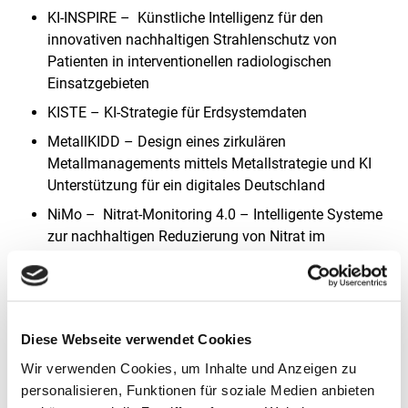
KI-INSPIRE – Künstliche Intelligenz für den
innovativen nachhaltigen Strahlenschutz von
Patienten in interventionellen radiologischen
Einsatzgebieten
KISTE – KI-Strategie für Erdsystemdaten
MetallKIDD – Design eines zirkulären
Metallmanagements mittels Metallstrategie und KI
Unterstützung für ein digitales Deutschland
NiMo – Nitrat-Monitoring 4.0 – Intelligente Systeme
zur nachhaltigen Reduzierung von Nitrat im
Grundwasser
ReCircE – Digital Lifecycle Record for the Circular
Economy – transparente Gestaltung von
Stoffkreisläufen und Optimierung von
Diese Webseite verwendet Cookies
Abfallsortierung mithilfe von Künstlicher Intelligenz
Wir verwenden Cookies, um Inhalte und Anzeigen zu
SustAIn – Sustainability Index for Artificial
personalisieren, Funktionen für soziale Medien anbieten
Intelligence