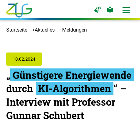
Zum
Zur
Zur
Hauptinhalt
Seite
Seite
Menü
für
für
öffne
springen
Logo
Gebärdensprache
leichte
Sprache
Zukunft
Startseite
Aktuelles
Meldungen
Umwelt
Gesellschaft
-
Zur
10.02.2024
Startseite
„
Günstigere Energiewende
durch
KI-Algorithmen
“ –
Interview mit Professor
Gunnar Schubert