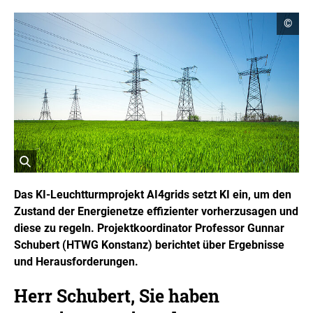
C
©
o
p
y
r
i
g
h
t
I
n
f
o
r
ö
m
a
f
Das KI-Leuchtturmprojekt AI4grids setzt KI ein, um den
t
f
Zustand der Energienetze effizienter vorherzusagen und
i
n
o
diese zu regeln. Projektkoordinator Professor Gunnar
e
n
t
Schubert (HTWG Konstanz) berichtet über Ergebnisse
e
n
B
und Herausforderungen.
ö
i
f
l
f
Herr Schubert, Sie haben
d
n
i