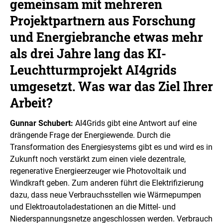
e
gemeinsam mit mehreren
n
n
Projektpartnern aus Forschung
e
i
und Energiebranche etwas mehr
n
e
als drei Jahre lang das KI-
r
v
Leuchtturmprojekt
AI4grids
e
umgesetzt. Was war das Ziel Ihrer
r
g
Arbeit?
r
ö
ß
Gunnar Schubert:
AI4Grids
gibt eine Antwort auf eine
e
drängende Frage der Energiewende. Durch die
r
Transformation des Energiesystems gibt es und wird es in
t
Zukunft noch verstärkt zum einen viele dezentrale,
e
n
regenerative Energieerzeuger wie Photovoltaik und
D
Windkraft geben. Zum anderen führt die Elektrifizierung
a
dazu, dass neue Verbrauchsstellen wie Wärmepumpen
r
und Elektroautoladestationen an die Mittel- und
s
t
Niederspannungsnetze angeschlossen werden. Verbrauch