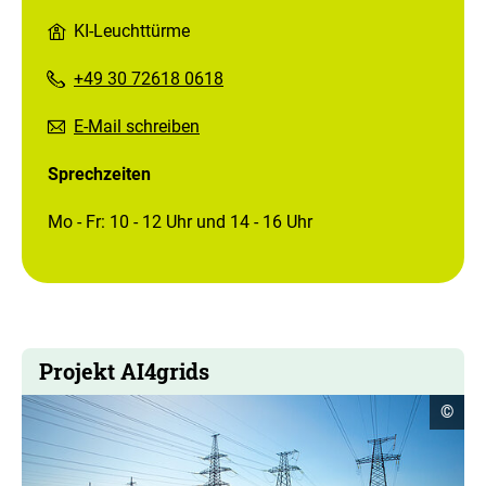
KI-Leuchttürme
+49 30 72618 0618
E-Mail schreiben
Sprechzeiten
Mo - Fr: 10 - 12 Uhr und 14 - 16 Uhr
Projekt AI4grids
Copyr
©
Infor
öffne