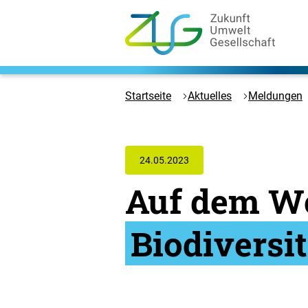
Zum
Hauptinhalt
springen
Logo
Zukunft
Umwelt
Startseite
Aktuelles
Meldungen
Gesellschaft
-
Zur
Startseite
24.05.2023
Auf dem We
Biodiversi