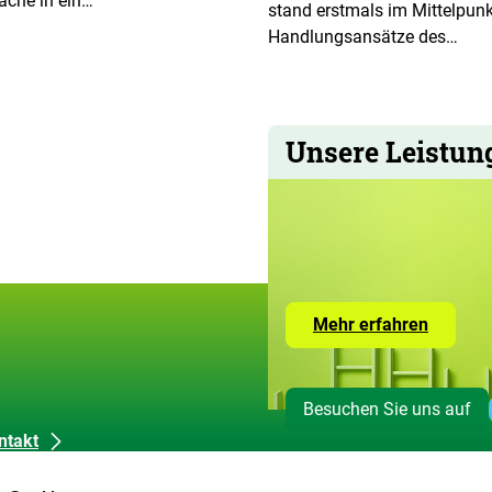
äche in ein…
stand erstmals im Mittelpunkt
Handlungsansätze des…
Unsere Leistun
Zur
Mehr erfahren
Seite
mit
den
Leistun
Besuchen Sie uns auf
der
ZUG
ntakt
dienkontakt