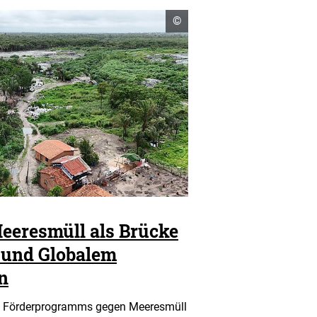
Copyright
©
Informationen
öffnen
eeresmüll als Brücke
 und Globalem
n
s Förderprogramms gegen Meeresmüll