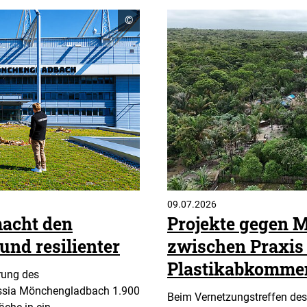
Copyright
©
Informationen
öffnen
09.07.2026
acht den
Projekte gegen M
und resilienter
zwischen Praxis
Plastikabkomme
rung des
ssia Mönchengladbach 1.900
Beim Vernetzungstreffen de