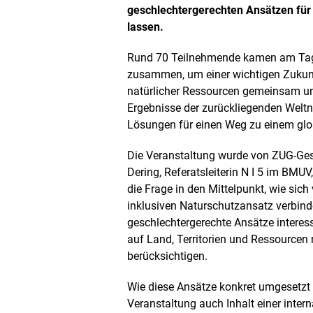
n
geschlechtergerechten Ansätzen für 
e
t
lassen.
B
i
Rund 70 Teilnehmende kamen am Tag d
l
zusammen, um einer wichtigen Zukunf
d
natürlicher Ressourcen gemeinsam und
i
n
Ergebnisse der zurückliegenden Weltn
e
Lösungen für einen Weg zu einem glob
i
n
Die Veranstaltung wurde von ZUG-Ges
e
Dering, Referatsleiterin N I 5 im BMUV
r
v
die Frage in den Mittelpunkt, wie sic
e
inklusiven Naturschutzansatz verbinde
r
geschlechtergerechte Ansätze interes
g
r
auf Land, Territorien und Ressourcen
ö
berücksichtigen.
ß
e
Wie diese Ansätze konkret umgesetzt 
r
Veranstaltung auch Inhalt einer inter
t