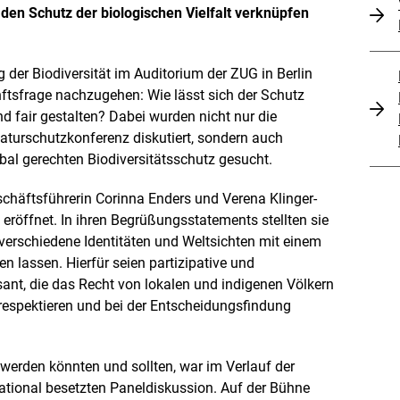
e
den Schutz der biologischen Vielfalt verknüpfen
n
er Biodiversität im Auditorium der ZUG in Berlin
tsfrage nachzugehen: Wie lässt sich der Schutz
 fair gestalten? Dabei wurden nicht nur die
aturschutzkonferenz diskutiert, sondern auch
al gerechten Biodiversitätsschutz gesucht.
chäftsführerin Corinna Enders und Verena Klinger-
, eröffnet. In ihren Begrüßungsstatements stellten sie
h verschiedene Identitäten und Weltsichten mit einem
n lassen. Hierfür seien partizipative und
sant, die das Recht von lokalen und indigenen Völkern
 respektieren und bei der Entscheidungsfindung
werden könnten und sollten, war im Verlauf der
national besetzten Paneldiskussion. Auf der Bühne