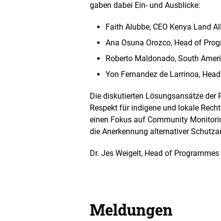
e
gaben dabei Ein- und Ausblicke:
n
D
Faith Alubbe,
CEO Kenya Land Al
a
r
Ana Osuna Orozco,
Head of Prog
s
Roberto Maldonado,
South Amer
t
e
Yon Fernandez de Larrinoa,
Head 
l
l
Die diskutierten Lösungsansätze der P
u
n
Respekt für indigene und lokale Recht
g
einen Fokus au
f Community Monitor
die Anerkennung alternativer Schutza
Dr. Jes Weigelt,
Head of Programmes 
Meldungen