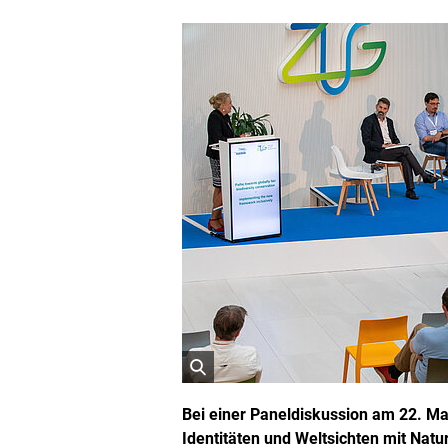
ö
f
Bei einer Paneldiskussion am 22. Mai
f
Identitäten und Weltsichten mit Nat