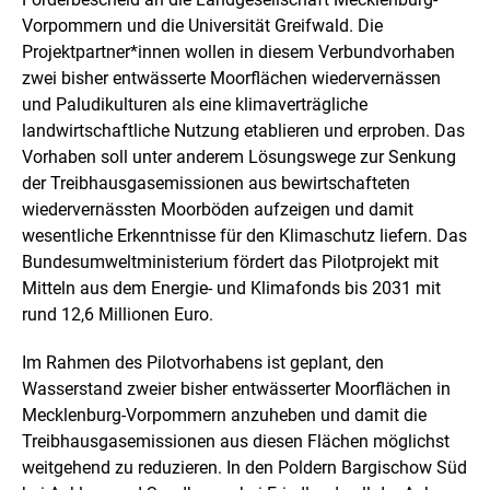
e
n
n
Vorpommern und die Universität Greifwald. Die
e
Projektpartner*innen wollen in diesem Verbundvorhaben
i
zwei bisher entwässerte Moorflächen wiedervernässen
n
e
und Paludikulturen als eine klimaverträgliche
r
landwirtschaftliche Nutzung etablieren und erproben. Das
v
Vorhaben soll unter anderem Lösungswege zur Senkung
e
der Treibhausgasemissionen aus bewirtschafteten
r
g
wiedervernässten Moorböden aufzeigen und damit
r
wesentliche Erkenntnisse für den Klimaschutz liefern. Das
ö
Bundesumweltministerium fördert das Pilotprojekt mit
ß
e
Mitteln aus dem Energie- und Klimafonds bis 2031 mit
r
rund 12,6 Millionen Euro.
t
e
Im Rahmen des Pilotvorhabens ist geplant, den
n
Wasserstand zweier bisher entwässerter Moorflächen in
D
a
Mecklenburg-Vorpommern anzuheben und damit die
r
Treibhausgasemissionen aus diesen Flächen möglichst
s
weitgehend zu reduzieren. In den Poldern Bargischow Süd
t