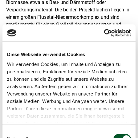
Biomasse, etwa als Bau- und Dämmstoff oder
Verpackungsmaterial. Die beiden Projektflächen liegen in
einem großen Flusstal-Niedermoorkomplex und sind
repräsentativ für einen Großteil der entwässerten und
intensiv genutzten Moorböden in Nordostdeutschland.
Derzeit werden Moorböden für die land- und
forstwirtschaftliche Nutzung meist entwässert. Mehr als
Diese Webseite verwendet Cookies
ein Drittel aller Treibhausgasemssionen der
Wir verwenden Cookies, um Inhalte und Anzeigen zu
Landwirtschaft in Deutschland stammen aus der
personalisieren, Funktionen für soziale Medien anbieten
landwirtschaftlichen Nutzung entwässerter Moorböden.
zu können und die Zugriffe auf unsere Website zu
Das Bundesumweltministerium hat am 1. September eine
analysieren. Außerdem geben wir Informationen zu Ihrer
Nationale Moorschutzstrategie mit den erforderlichen
Verwendung unserer Website an unsere Partner für
Maßnahmen auf Bundesebene veröffentlicht, um diese
soziale Medien, Werbung und Analysen weiter. Unsere
Treibhausgasemissionen zu reduzieren und zur
Partner führen diese Informationen möglicherweise mit
Erreichung der Klimaschutzziele der Bundesregierung
weiteren Daten zusammen, die Sie ihnen bereitgestellt
beizutragen. Die Pilotvorhaben zum Moorbodenschutz
haben oder die sie im Rahmen Ihrer Nutzung der Dienste
sind erste Maßnahmen aus der Nationalen
gesammelt haben.
Einwilligungsauswahl
Moorschutzstrategie, die umgesetzt werden.