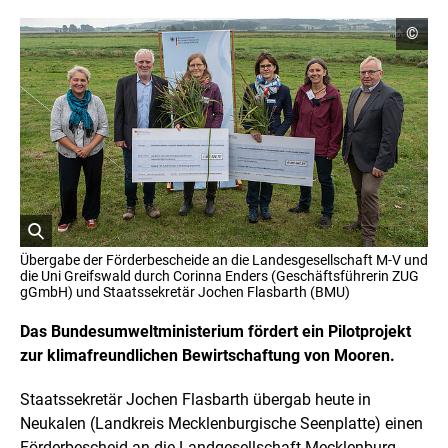
C
©
o
p
y
r
i
g
h
t
I
n
f
o
r
ö
m
Übergabe der Förderbescheide an die Landesgesellschaft M-V und
a
f
die Uni Greifswald durch Corinna Enders (Geschäftsführerin ZUG
t
f
gGmbH) und Staatssekretär Jochen Flasbarth (BMU)
i
n
o
e
Das Bundesumweltministerium fördert ein Pilotprojekt
n
t
e
zur klimafreundlichen Bewirtschaftung von Mooren.
n
B
ö
i
Staatssekretär Jochen Flasbarth übergab heute in
f
l
f
Neukalen (Landkreis Mecklenburgische Seenplatte) einen
d
n
i
Förderbescheid an die Landgesellschaft Mecklenburg-