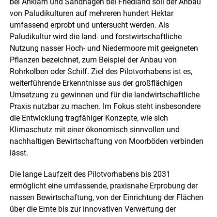
bei Anklam und Sandhagen bei Friedland soll der Anbau
e
l
von Paludikulturen auf mehreren hundert Hektar
l
umfassend erprobt und untersucht werden. Als
u
Paludikultur wird die land- und forstwirtschaftliche
n
Nutzung nasser Hoch- und Niedermoore mit geeigneten
g
Pflanzen bezeichnet, zum Beispiel der Anbau von
Rohrkolben oder Schilf. Ziel des Pilotvorhabens ist es,
weiterführende Erkenntnisse aus der großflächigen
Umsetzung zu gewinnen und für die landwirtschaftliche
Praxis nutzbar zu machen. Im Fokus steht insbesondere
die Entwicklung tragfähiger Konzepte, wie sich
Klimaschutz mit einer ökonomisch sinnvollen und
nachhaltigen Bewirtschaftung von Moorböden verbinden
lässt.
Die lange Laufzeit des Pilotvorhabens bis 2031
ermöglicht eine umfassende, praxisnahe Erprobung der
nassen Bewirtschaftung, von der Einrichtung der Flächen
über die Ernte bis zur innovativen Verwertung der