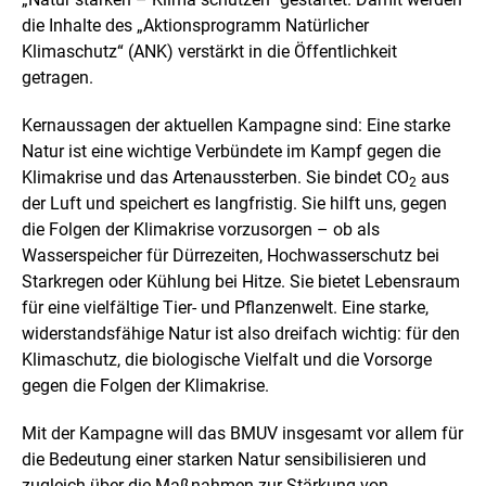
i
die Inhalte des „Aktionsprogramm Natürlicher
n
Klimaschutz“ (ANK) verstärkt in die Öffentlichkeit
e
r
getragen.
v
e
Kernaussagen der aktuellen Kampagne sind: Eine starke
r
Natur ist eine wichtige Verbündete im Kampf gegen die
g
r
Klimakrise und das Artenaussterben. Sie bindet CO
aus
2
ö
der Luft und speichert es langfristig. Sie hilft uns, gegen
ß
die Folgen der Klimakrise vorzusorgen – ob als
e
Wasserspeicher für Dürrezeiten, Hochwasserschutz bei
r
t
Starkregen oder Kühlung bei Hitze. Sie bietet Lebensraum
e
für eine vielfältige Tier- und Pflanzenwelt. Eine starke,
n
widerstandsfähige Natur ist also dreifach wichtig: für den
D
Klimaschutz, die biologische Vielfalt und die Vorsorge
a
r
gegen die Folgen der Klimakrise.
s
t
Mit der Kampagne will das BMUV insgesamt vor allem für
e
die Bedeutung einer starken Natur sensibilisieren und
l
zugleich über die Maßnahmen zur Stärkung von