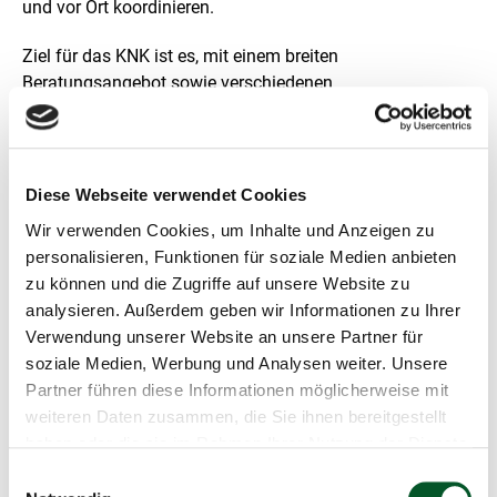
und vor Ort koordinieren.
Ziel für das KNK ist es, mit einem breiten
Beratungsangebot sowie verschiedenen
Veranstaltungsformaten Akteur*innen auf diesem Gebiet
zu informieren und zu vernetzen. Das Kompetenzzentrum
erarbeitet zudem ein Konzept zur Einbindung von
Kümmererstrukturen in den Natürlichen Klimaschutz,
Diese Webseite verwendet Cookies
welche die Aufgaben des KNK und die praktische
Wir verwenden Cookies, um Inhalte und Anzeigen zu
Umsetzung des ANK vor Ort unterstützen. Hierbei soll
personalisieren, Funktionen für soziale Medien anbieten
soweit möglich auf bereits bestehende Strukturen in den
zu können und die Zugriffe auf unsere Website zu
einzelnen Ländern und Regionen zurückgegriffen werden.
analysieren. Außerdem geben wir Informationen zu Ihrer
Verwendung unserer Website an unsere Partner für
soziale Medien, Werbung und Analysen weiter. Unsere
Partner führen diese Informationen möglicherweise mit
weiteren Daten zusammen, die Sie ihnen bereitgestellt
Kontakt
haben oder die sie im Rahmen Ihrer Nutzung der Dienste
gesammelt haben.
Einwilligungsauswahl
Kompetenzzentrum Natürlicher Klimaschutz