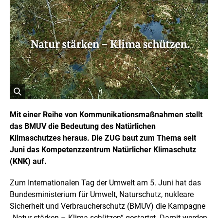
o
p
y
r
i
g
h
t
I
n
f
o
r
ö
m
a
f
Mit einer Reihe von Kommunikationsmaßnahmen stellt
t
f
das BMUV die Bedeutung des Natürlichen
i
n
o
Klimaschutzes heraus. Die ZUG baut zum Thema seit
e
n
t
Juni das Kompetenzzentrum Natürlicher Klimaschutz
e
n
B
(KNK) auf.
ö
i
f
l
f
Zum Internationalen Tag der Umwelt am 5. Juni hat das
d
n
Bundesministerium für Umwelt, Naturschutz, nukleare
i
e
n
n
Sicherheit und Verbraucherschutz (BMUV) die Kampagne
e
„Natur stärken – Klima schützen“ gestartet. Damit werden