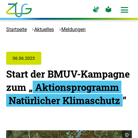
Zum
Zur
Zur
Hauptinhalt
Seite
Seite
Menü
für
für
öffne
springen
Logo
Gebärdensprache
leichte
Sprache
Zukunft
Startseite
Aktuelles
Meldungen
Umwelt
Gesellschaft
-
Zur
06.06.2023
Startseite
Start der BMUV-Kampagne
zum „
Aktionsprogramm
Natürlicher Klimaschutz
“
C
©