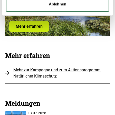
Infor
öffne
Ablehnen
Link
Mehr erfahren
zur
ZUG-
Seite
des
Kompetenzzentrums
Mehr erfahren
Mehr zur Kampagne und zum Aktionsprogramm
Natürlicher Klimaschutz
Meldungen
13.07.2026