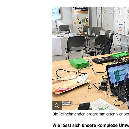
ö
Die Teilnehmenden programmierten vier Sen
f
f
Wie lässt sich unsere komplexe Umw