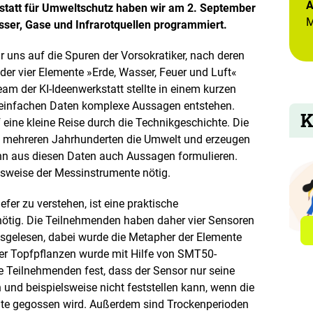
e
A
tatt für Umweltschutz haben wir am 2. September
n
M
ser, Gase und Infrarotquellen programmiert.
uns auf die Spuren der Vorsokratiker, nach deren
der vier Elemente »Erde, Wasser, Feuer und Luft«
eam der KI-Ideenwerkstatt stellte in einem kurzen
us einfachen Daten komplexe Aussagen entstehen.
K
eine kleine Reise durch die Technikgeschichte. Die
t mehreren Jahrhunderten die Umwelt und erzeugen
kann aus diesen Daten auch Aussagen formulieren.
nsweise der Messinstrumente nötig.
fer zu verstehen, ist eine praktische
nötig. Die Teilnehmenden haben daher vier Sensoren
sgelesen, dabei wurde die Metapher der Elemente
er Topfpflanzen wurde mit Hilfe von SMT50-
e Teilnehmenden fest, dass der Sensor nur seine
nd beispielsweise nicht feststellen kann, wenn die
te gegossen wird. Außerdem sind Trockenperioden