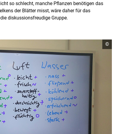
nicht so schlecht, manche Pflanzen benötigen das
elkens der Blätter misst, wäre daher für das
die diskussionsfreudige Gruppe.
C
©
o
p
y
r
i
g
h
t
I
n
f
o
r
m
a
t
i
o