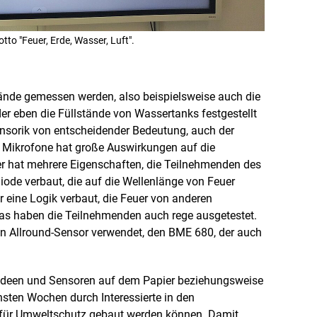
n
e
n
ö
o "Feuer, Erde, Wasser, Luft".
f
f
n
e
n
tände gemessen werden, also beispielsweise auch die
r eben die Füllstände von Wassertanks festgestellt
Sensorik von entscheidender Bedeutung, auch der
 Mikrofone hat große Auswirkungen auf die
 hat mehrere Eigenschaften, die Teilnehmenden des
iode verbaut, die auf die Wellenlänge von Feuer
er eine Logik verbaut, die Feuer von anderen
Das haben die Teilnehmenden auch rege ausgetestet.
nen Allround-Sensor verwendet, den BME 680, der auch
Ideen und Sensoren auf dem Papier beziehungsweise
hsten Wochen durch Interessierte in den
t für Umweltschutz gebaut werden können. Damit