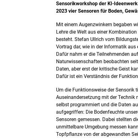
n
Sensorikworkshop der KI-Ideenwerks
e
2023 vier Sensoren für Boden, Gewäs
t
B
i
Mit einem Augenzwinkern begaben wir 
l
Lehre die Welt aus einer Kombination 
d
besteht. Stefan Ullrich vom Bildungst
i
Vortrag dar, wie in der Informatik a
n
e
Dafür nahm er die Teilnehmenden auf 
i
Naturwissenschaften beobachten sei
n
Daten, aber erst der kritische Geist 
e
r
Dafür ist ein Verständnis der Funktio
v
e
Um die Funktionsweise der Sensorik tie
r
Auseinandersetzung mit der Technik 
g
selbst programmiert und die Daten au
r
ö
aufgegriffen: Die Bodenfeuchte unser
ß
Sensoren gemessen. Dabei stellten di
e
unmittelbare Umgebung messen kann u
r
Topfpflanze von der abgewandten Sei
t