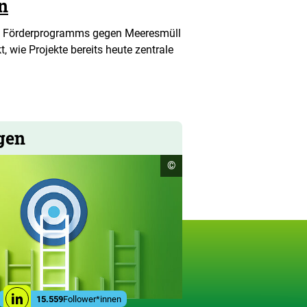
n
s Förderprogramms gegen Meeresmüll
, wie Projekte bereits heute zentrale
gen
Copyright
©
Informationen
öffnen
gen
Social
15.559
Follower*innen
Linkedin