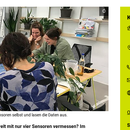
C
©
o
p
y
r
i
g
h
t
I
n
f
o
r
m
a
t
i
o
n
e
n
O
ö
soren selbst und lasen die Daten aus.
f
f
S
elt mit nur vier Sensoren vermessen? Im
n