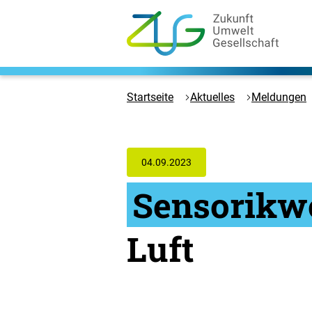
Zum
Hauptinhalt
springen
Logo
Zukunft
Umwelt
Startseite
Aktuelles
Meldungen
Gesellschaft
-
Zur
Startseite
04.09.2023
Sensorikw
Luft