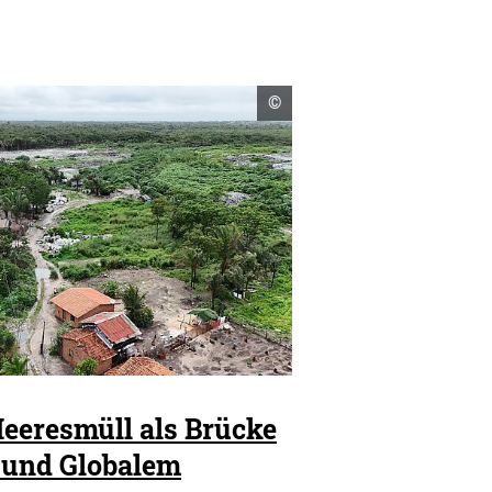
Copyright
©
Informationen
öffnen
eeresmüll als Brücke
 und Globalem