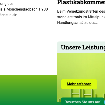
Plastikabkomme
rung des
ssia Mönchengladbach 1.900
Beim Vernetzungstreffen de
äche in ein…
stand erstmals im Mittelpunkt
Handlungsansätze des…
Unsere Leistun
Zur
Mehr erfahren
Seite
mit
den
Leistun
Besuchen Sie uns auf
der