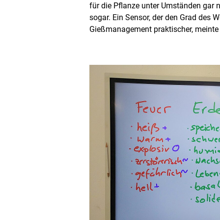
e
für die Pflanze unter Umständen gar 
n
sogar. Ein Sensor, der den Grad des W
D
Gießmanagement praktischer, meinte 
a
r
s
t
e
l
l
u
n
g