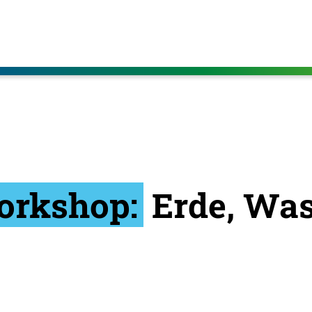
orkshop:
Erde, Wass