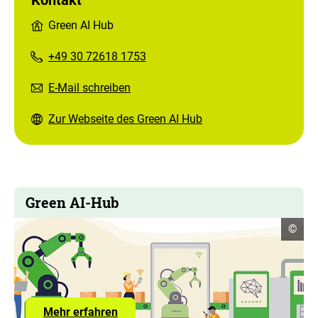
Kontakt
Green AI Hub
+49 30 72618 1753
E-Mail schreiben
Zur Webseite des Green AI Hub
Green AI-Hub
Copyr
©
Infor
öffne
Mehr
Mehr erfahren