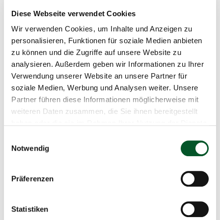
(zum Beispiel Hallenaktivität) einbezogen und die
Hallenheizung im Gesamtzusammenhang betrachtet
Diese Webseite verwendet Cookies
werden. Dadurch lassen sich beim Bau durch eine
Wir verwenden Cookies, um Inhalte und Anzeigen zu
passgenaue Konfiguration der Anlage und im Betrieb
personalisieren, Funktionen für soziale Medien anbieten
unter anderm durch eine vorausschauende Wartung
zu können und die Zugriffe auf unsere Website zu
(
Predictive Maintenance
) mittels
KI
-basierter Modelle
analysieren. Außerdem geben wir Informationen zu Ihrer
sowohl Material als auch Energie einsparen.
Verwendung unserer Website an unsere Partner für
SWMS Systemtechnik Ingenieurgesellschaft mbH:
soziale Medien, Werbung und Analysen weiter. Unsere
SWMS aus Oldenburg (Niedersachsen) erstellt
Partner führen diese Informationen möglicherweise mit
Software für den robotergestützten
3D
-Druck von
weiteren Daten zusammen, die Sie ihnen bereitgestellt
Großbauteilen. Beim Druck kommt es immer wieder
haben oder die sie im Rahmen Ihrer Nutzung der Dienste
zu Abweichungen. Im schlimmsten Fall führen diese
gesammelt haben.
Einwilligungsauswahl
dazu, dass das finale Bauteil nicht die gewünschten
Notwendig
Eigenschaften besitzt. Die
KI
-Anwendung soll den
3D
-
Druckprozess mit einer Sensoreinheit, bestehend aus
Präferenzen
mehreren Sensorik-Komponenten und Computer
Vision kontinuierlich überwachen. So erkennt sie
Fehler im Druck frühzeitig, was Materialien einspart
Statistiken
und die Reparatur von Bauteilen erleichtert.