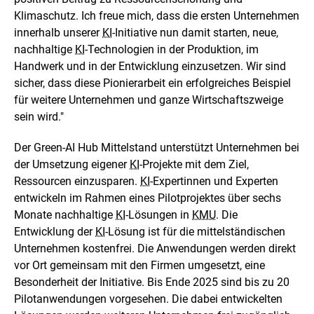
e
Klimaschutz. Ich freue mich, dass die ersten Unternehmen
l
l
innerhalb unserer
KI
-Initiative nun damit starten, neue,
u
nachhaltige
KI
-Technologien in der Produktion, im
n
Handwerk und in der Entwicklung einzusetzen. Wir sind
g
sicher, dass diese Pionierarbeit ein erfolgreiches Beispiel
für weitere Unternehmen und ganze Wirtschaftszweige
sein wird."
Der
Green-AI Hub
Mittelstand unterstützt Unternehmen bei
der Umsetzung eigener
KI
-Projekte mit dem Ziel,
Ressourcen einzusparen.
KI
-Expertinnen und Experten
entwickeln im Rahmen eines Pilotprojektes über sechs
Monate nachhaltige
KI
-Lösungen in
KMU
. Die
Entwicklung der
KI
-Lösung ist für die mittelständischen
Unternehmen kostenfrei. Die Anwendungen werden direkt
vor Ort gemeinsam mit den Firmen umgesetzt, eine
Besonderheit der Initiative. Bis Ende 2025 sind bis zu 20
Pilotanwendungen vorgesehen. Die dabei entwickelten