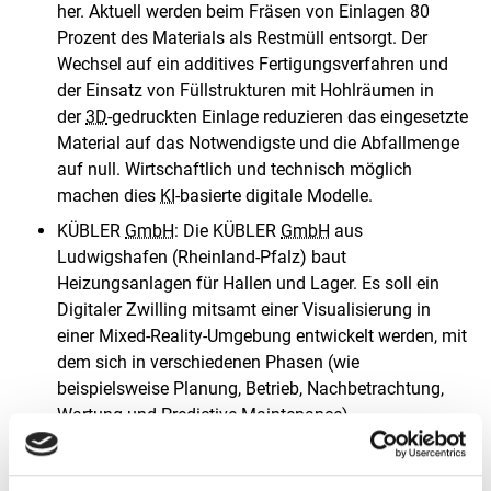
her. Aktuell werden beim Fräsen von Einlagen 80
Prozent des Materials als Restmüll entsorgt. Der
Wechsel auf ein additives Fertigungsverfahren und
der Einsatz von Füllstrukturen mit Hohlräumen in
der
3D
-gedruckten Einlage reduzieren das eingesetzte
Material auf das Notwendigste und die Abfallmenge
auf null. Wirtschaftlich und technisch möglich
machen dies
KI
-basierte digitale Modelle.
KÜBLER
GmbH
: Die KÜBLER
GmbH
aus
Ludwigshafen (Rheinland-Pfalz) baut
Heizungsanlagen für Hallen und Lager. Es soll ein
Digitaler Zwilling mitsamt einer Visualisierung in
einer Mixed-Reality-Umgebung entwickelt werden, mit
dem sich in verschiedenen Phasen (wie
beispielsweise Planung, Betrieb, Nachbetrachtung,
Wartung und
Predictive Maintenance
)
Ressourceneinsparungen erzielen lassen. Dabei
können weitere Sensoren und Informationsquellen