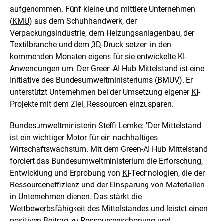
e
n
n
aufgenommen. Fünf kleine und mittlere Unternehmen
e
(
KMU
) aus dem Schuhhandwerk, der
i
Verpackungsindustrie, dem Heizungsanlagenbau, der
n
Textilbranche und dem
3D
-Druck setzen in den
e
r
kommenden Monaten eigens für sie entwickelte
KI
-
v
Anwendungen um. Der
Green-AI Hub
Mittelstand ist eine
e
Initiative des Bundesumweltministeriums (
BMUV
). Er
r
unterstützt Unternehmen bei der Umsetzung eigener
KI
-
g
r
Projekte mit dem Ziel, Ressourcen einzusparen.
ö
ß
Bundesumweltministerin Steffi Lemke: "Der Mittelstand
e
ist ein wichtiger Motor für ein nachhaltiges
r
t
Wirtschaftswachstum. Mit dem Green-AI Hub Mittelstand
e
forciert das Bundesumweltministerium die Erforschung,
n
Entwicklung und Erprobung von
KI
-Technologien, die der
D
Ressourceneffizienz und der Einsparung von Materialien
a
r
in Unternehmen dienen. Das stärkt die
s
Wettbewerbsfähigkeit des Mittelstandes und leistet einen
t
positiven Beitrag zu Ressourcenschonung und