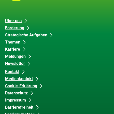
ZUG
Links
Unsere
Datenschutz
Über uns
Förderung
Inhalte
und
Strategische Aufgaben
Barrierefreiheit
Themen
Karriere
Meldungen
Newsletter
Kontakt
Medienkontakt
Cookie-Erklärung
Datenschutz
Impressum
Barrierefreiheit