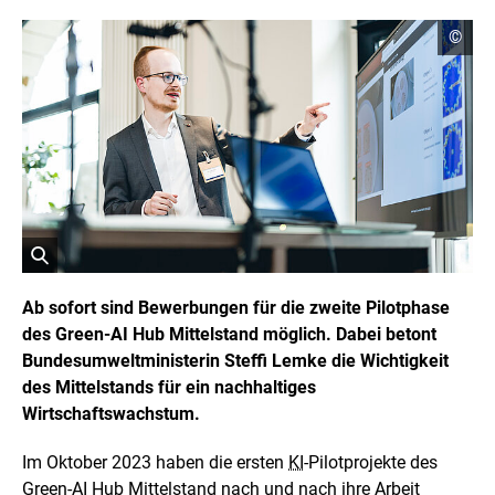
C
©
o
p
y
r
i
g
h
t
I
n
f
o
r
ö
m
a
f
Ab sofort sind Bewerbungen für die zweite Pilotphase
t
f
des Green-AI Hub Mittelstand möglich. Dabei betont
i
n
o
Bundesumweltministerin Steffi Lemke die Wichtigkeit
e
n
t
des Mittelstands für ein nachhaltiges
e
n
B
Wirtschaftswachstum.
ö
i
f
l
f
Im Oktober 2023 haben die ersten
KI
-Pilotprojekte des
d
n
Green-AI Hub
Mittelstand nach und nach ihre Arbeit
i