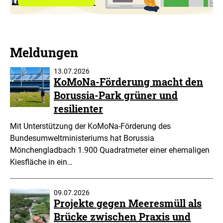
über
die
Green
AI-
Hub
erfahren
Meldungen
13.07.2026
KoMoNa-Förderung macht den
Borussia-Park grüner und
resilienter
Mit Unterstützung der KoMoNa-Förderung des
Bundesumweltministeriums hat Borussia
Mönchengladbach 1.900 Quadratmeter einer ehemaligen
Kiesfläche in ein…
09.07.2026
Projekte gegen Meeresmüll als
Brücke zwischen Praxis und