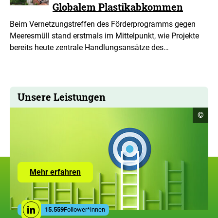
Globalem Plastikabkommen
Beim Vernetzungstreffen des Förderprogramms gegen
Meeresmüll stand erstmals im Mittelpunkt, wie Projekte
bereits heute zentrale Handlungsansätze des…
Unsere Leistungen
Copyr
©
Infor
öffne
Zur
Mehr erfahren
Seite
mit
den
Leistungen
Social
der
15.559
Follower*innen
Linkedin
Media