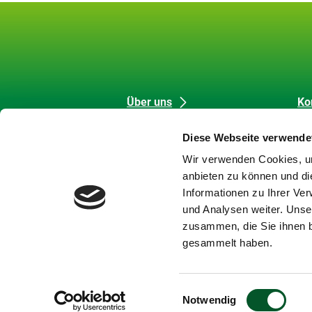
Unsere
Datenschutz
Über uns
Ko
Förderung
Me
Inhalte
und
Diese Webseite verwende
Strategische Aufgaben
Co
Barrierefreiheit
Wir verwenden Cookies, um
Themen
Da
anbieten zu können und di
Karriere
Im
Informationen zu Ihrer Ve
Meldungen
Bar
und Analysen weiter. Unse
Newsletter
Ba
zusammen, die Sie ihnen b
Si
gesammelt haben.
Einwilligungsauswahl
Notwendig