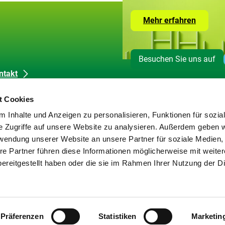
Zur
Mehr erfahren
Seite
mit
den
Leistun
Besuchen Sie uns auf
der
ZUG
ntakt
dienkontakt
t Cookies
okie-Erklärung
 Inhalte und Anzeigen zu personalisieren, Funktionen für sozia
tenschutz
e Zugriffe auf unsere Website zu analysieren. Außerdem geben w
pressum
rwendung unserer Website an unsere Partner für soziale Medien
rierefreiheit
re Partner führen diese Informationen möglicherweise mit weite
rriere melden
ereitgestellt haben oder die sie im Rahmen Ihrer Nutzung der D
temap
Präferenzen
Statistiken
Marketin