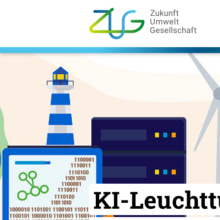
Zum
Hauptinhalt
springen
Logo
Zukunft
Umwelt
Gesellschaft
-
Zur
Startseite
KI-Leuchtt