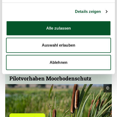
Details zeigen
Kontakt
Alle zulassen
Pilotvorhaben Moorbodenschutz
Auswahl erlauben
E-Mail schreiben
Ablehnen
Pilotvorhaben Moorbodenschutz
Copyr
©
Infor
öffne