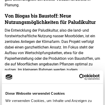
Planung.
Von Biogas bis Baustoff: Neue
Nutzungsmöglichkeiten für Paludikultur
Die Entwicklung der Paludikultur, also die land- und
forstwirtschaftliche Nutzung nasser Moorböden, ist ein
zentrales Anliegen der Klimafarm. Das Projekt verfolgt
dabei einen ganzheitlichen Ansatz. Im Fokus steht der
Aufbau von Wertschöpfungsketten, etwa für die
Papierherstellung oder die Produktion von Baustoffen, um
die auf Moorflächen angebauten Pflanzen optimal zu
nutzen. Im kleineren Rahmen werden zudem
Biogasversuche wie beim diesjährigen Feldtag
durchgeführt, um auch die energetische Verwertung zu
erproben und die bereits jetzt schon geernteten Rohstoffe
nutzen zu können. Ziel ist es, eine wirtschaftlich
Diese Webseite verwendet Cookies
tragfähige und gleichzeitig nachhaltige Landwirtschaft
Wir verwenden Cookies, um Inhalte und Anzeigen zu
auf wiedervernässten Moorböden zu fördern.