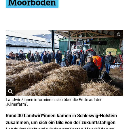
Moorböden
C
©
o
p
y
r
i
g
h
t
I
n
f
o
r
ö
m
Landwirt*innen informieren sich über die Ernte auf der
a
f
„Klimafarm“.
t
f
i
n
Rund 30 Landwirt*innen kamen in Schleswig-Holstein
o
e
n
zusammen, um sich ein Bild von der zukunftsfähigen
t
e