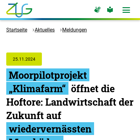
Zum
Zur
Zur
Hauptinhalt
Seite
Seite
Menü
für
für
öffne
springen
Logo
Gebärdensprache
leichte
Sprache
Zukunft
Startseite
Aktuelles
Meldungen
Umwelt
Gesellschaft
-
Zur
25.11.2024
Startseite
Moorpilotprojekt
„Klimafarm“
öffnet die
Hoftore: Landwirtschaft der
Zukunft auf
wiedervernässten