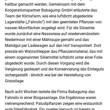
a
haltbar gemacht werden. Gemeinsam mit dem
r
Kooperationspartner Babagump GmbH erläuterte das
s
Team der Klimafarm, wie eine luftdicht abgedeckte
t
Lagerstätte („Fahrsilo“) mit den geernteten Pflanzen von
e
l
nassen Moorflächen angelegt wird. Für die Siloernte
l
wurde zunächst eine Nasswiese auf wiedervernässtem
u
Niedermoor mit einer Mähraupe gemäht und das
n
Mahdgut per Ladewagen auf den Hof transportiert. Dort
g
presste ein Walzschlepper das Pflanzenmaterial, das mit
einem sogenannten Siliermittel luftdicht unter einer Folie
abgedeckt wurde. Durch diesen Vorgang wird die
Vergärung gesteuert und die Konservierung des Ernteguts
sichergestellt - ähnlich wie bei der Herstellung von
Grassilage.
Nach acht Wochen testete die Firma Babagump das
Fahrsilo in einer Biogasanlage. Die Ergebnisse waren
vielversprechend: Paludipflanzen zeigen eine erstaunlich
gute Silierfähigkeit. Ein zweiter Versuch ist bereits in