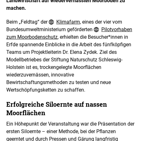
Landwirtschaft auf wiedervernässten Moorböden zu
n
B
ö
machen.
i
f
l
f
d
Beim „Feldtag“ der
Klimafarm
, eines der vier vom
n
i
e
Bundesumweltministerium geförderten
Pilotvorhaben
n
n
zum Moorbodenschutz
, erhielten die Besucher*innen in
e
i
Erfde spannende Einblicke in die Arbeit des fünfköpfigen
n
Teams um Projektleiterin Dr. Elena Zydek. Ziel des
e
Modellbetriebes der Stiftung Naturschutz Schleswig-
r
Holstein ist es, trockengelegte Moorflächen
v
e
wiederzuvernässen, innovative
r
Bewirtschaftungsmethoden zu testen und neue
g
Wertschöpfungsketten zu schaffen.
r
ö
Erfolgreiche Siloernte auf nassen
ß
e
Moorflächen
r
t
Ein Höhepunkt der Veranstaltung war die Präsentation der
e
ersten Siloernte – einer Methode, bei der Pflanzen
n
geerntet und durch Pressen und Gärung langfristig
D