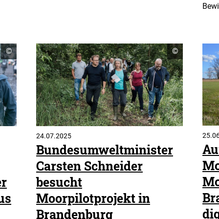
Bewi
Copyright
Copyright
©
©
Informationen
Informatione
öffnen
öffnen
25.0
24.07.2025
Au
Bundesumweltminister
Mo
Carsten Schneider
Mo
r
besucht
Br
us
Moorpilotprojekt in
di
Brandenburg