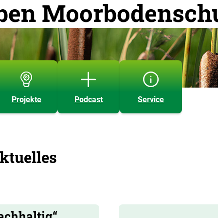
aben Moorbodensch
Projekte
Podcast
Service
ktuelles
achhaltig“