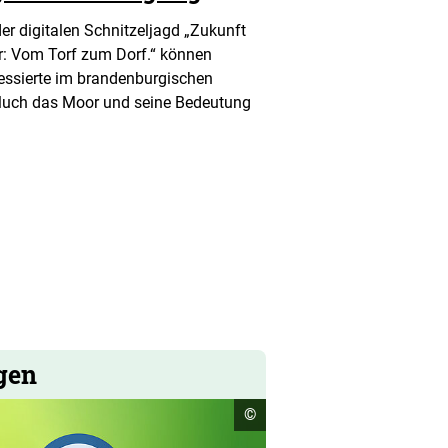
der digitalen Schnitzeljagd „Zukunft
: Vom Torf zum Dorf.“ können
ressierte im brandenburgischen
luch das Moor und seine Bedeutung
gen
Copyright
©
Informationen
öffnen