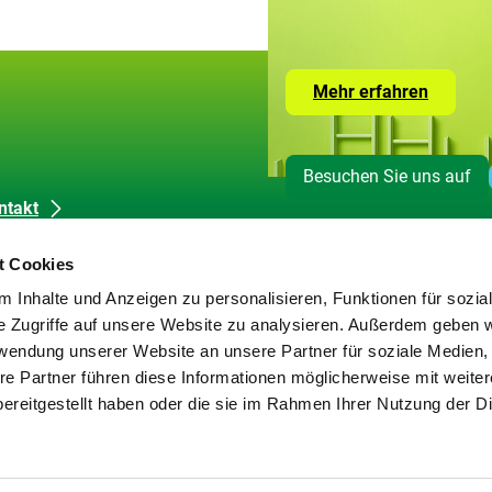
Zur
Mehr erfahren
Seite
mit
den
Leistun
Besuchen Sie uns auf
der
ZUG
ntakt
dienkontakt
t Cookies
okie-Erklärung
 Inhalte und Anzeigen zu personalisieren, Funktionen für sozia
tenschutz
e Zugriffe auf unsere Website zu analysieren. Außerdem geben w
pressum
rwendung unserer Website an unsere Partner für soziale Medien
rierefreiheit
re Partner führen diese Informationen möglicherweise mit weite
rriere melden
ereitgestellt haben oder die sie im Rahmen Ihrer Nutzung der D
temap