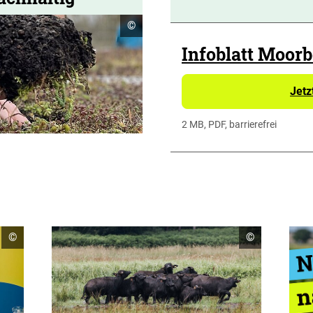
Copyright
©
Informationen
öffnen
Infoblatt Moor
Jetz
2 MB, PDF, barrierefrei
Copyright
Copyright
©
©
Informationen
Informatione
öffnen
öffnen