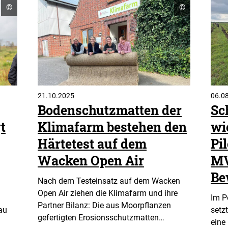
Copyright
Copyright
©
©
Informationen
Informatione
öffnen
öffnen
21.10.2025
06.0
Bodenschutzmatten der
Sc
t
Klimafarm bestehen den
wi
Härtetest auf dem
Pi
Wacken Open Air
MV
Be
Nach dem Testeinsatz auf dem Wacken
Open Air ziehen die Klimafarm und ihre
Im P
Partner Bilanz: Die aus Moorpflanzen
au
setz
gefertigten Erosionsschutzmatten…
eine