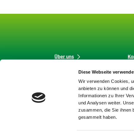
Unsere
Datenschutz
Über uns
Ko
Förderung
Me
Inhalte
und
Diese Webseite verwende
Strategische Aufgaben
Co
Barrierefreiheit
Wir verwenden Cookies, um
Themen
Da
anbieten zu können und di
Karriere
Im
Informationen zu Ihrer Ve
Meldungen
Bar
und Analysen weiter. Unse
Newsletter
Ba
zusammen, die Sie ihnen b
Si
gesammelt haben.