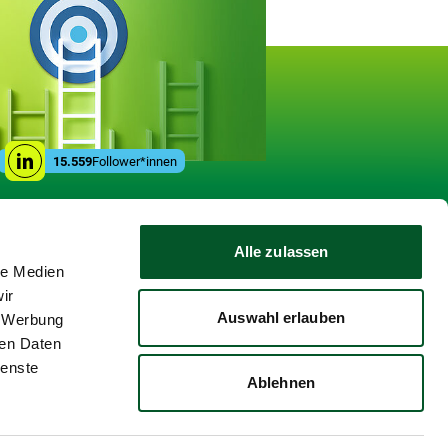
gen
Social
15.559
Follower*innen
Linkedin
Media
Links
Alle zulassen
le Medien
ir
Auswahl erlauben
, Werbung
ren Daten
ienste
Ablehnen