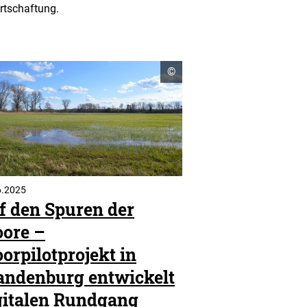
rtschaftung.
Copyright
©
n
Informationen
öffnen
6.2025
f den Spuren der
ore –
orpilotprojekt in
andenburg entwickelt
gitalen Rundgang