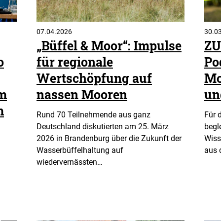
07.04.2026
30.0
„Büffel & Moor“: Impulse
ZU
o
für regionale
Po
Wertschöpfung auf
Mo
m
nassen Mooren
un
m
Rund 70 Teilnehmende aus ganz
Für 
Deutschland diskutierten am 25. März
begl
2026 in Brandenburg über die Zukunft der
Wiss
Wasserbüffelhaltung auf
aus 
wiedervernässten…