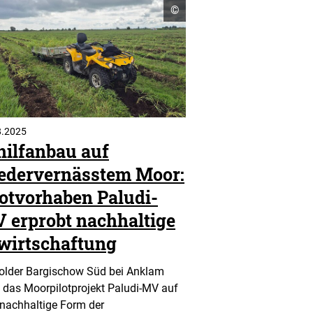
Copyright
©
n
Informationen
öffnen
8.2025
hilfanbau auf
edervernässtem Moor:
lotvorhaben Paludi-
 erprobt nachhaltige
wirtschaftung
older Bargischow Süd bei Anklam
t das Moorpilotprojekt Paludi-MV auf
 nachhaltige Form der