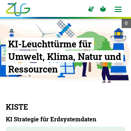
Zum
Zur
Zur
Hauptinhalt
Seite
Seite
Menü
für
für
öffne
springen
Logo
Gebärdensprache
leichte
Cop
©
Sprache
Zukunft
In
öf
Umwelt
Gesellschaft
KI-Leuchttürme für
-
Umwelt, Klima, Natur und
Zur
Startseite
Ressourcen
KISTE
KI Strategie für Erdsystemdaten