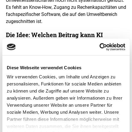
Umweltwissenschaften noch nicht systematisch genutzt:
r
Es fehlt an
Know-How
, Zugang zu Rechenkapazitäten und
g
fachspezifischer Software, die auf den Umweltbereich
r
ö
zugeschnitten ist.
ß
e
Die Idee: Welchen Beitrag kann KI
r
konkret leisten?
t
e
Das Projekt KISTE zielt darauf ab, mittels KI-Verfahren
n
D
Umweltdaten fundiert zu analysieren, aufzubereiten und
a
bereitzustellen. Hierzu baut das Projekt zwei miteinander
Diese Webseite verwendet Cookies
r
verknüpfte Plattformen auf: eine Umwelt-KI-Plattform, die
s
Wir verwenden Cookies, um Inhalte und Anzeigen zu
Datensets und KI-basierte Analysewerkzeuge zur
t
personalisieren, Funktionen für soziale Medien anbieten
e
Verfügung stellt und eine KI-Lernplattform, die zur
zu können und die Zugriffe auf unsere Website zu
l
direkten Erprobung der erklärten Methoden auf die
analysieren. Außerdem geben wir Informationen zu Ihrer
l
Analyseplattform verweist. Die Inhalte für die open edX-
u
Verwendung unserer Website an unsere Partner für
basierte Lernplattform speisen sich aus den
n
soziale Medien, Werbung und Analysen weiter. Unsere
g
wissenschaftlichen Zielen des Projekts: Dazu werden im
Partner führen diese Informationen möglicherweise mit
Rahmen von fünf Dissertationen in den Themenfeldern
weiteren Daten zusammen, die Sie ihnen bereitgestellt
Wolken, Schnee/Eis, Wasser, Luftqualität und Vegetation