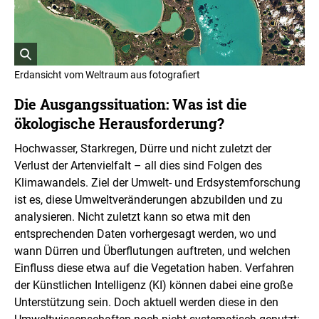
t
I
n
f
o
r
ö
m
Erdansicht vom Weltraum aus fotografiert
a
f
t
f
Die Ausgangssituation: Was ist die
i
n
o
ökologische Herausforderung?
e
n
t
e
Hochwasser, Starkregen, Dürre und nicht zuletzt der
n
B
ö
Verlust der Artenvielfalt – all dies sind Folgen des
i
f
l
Klimawandels. Ziel der Umwelt- und Erdsystemforschung
f
d
n
ist es, diese Umweltveränderungen abzubilden und zu
i
e
analysieren. Nicht zuletzt kann so etwa mit den
n
n
e
entsprechenden Daten vorhergesagt werden, wo und
i
wann Dürren und Überflutungen auftreten, und welchen
n
Einfluss diese etwa auf die Vegetation haben. Verfahren
e
der Künstlichen Intelligenz (KI) können dabei eine große
r
v
Unterstützung sein. Doch aktuell werden diese in den
e