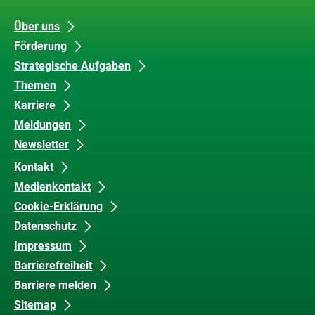
Unsere
Datenschutz
Über uns
Förderung
Inhalte
und
Strategische Aufgaben
Barrierefreiheit
Themen
Karriere
Meldungen
Newsletter
Kontakt
Medienkontakt
Cookie-Erklärung
Datenschutz
Impressum
Barrierefreiheit
Barriere melden
Sitemap