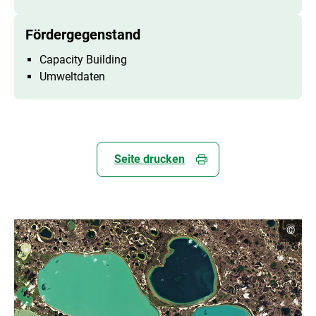
Fördergegenstand
Capacity Building
Umweltdaten
Seite drucken
C
©
o
p
y
r
i
g
h