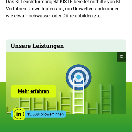
Das KI-Leuchtturmprojekt KISTE bereitet mithilfe von KI-
Verfahren Umweltdaten auf, um Umweltveränderungen
wie etwa Hochwasser oder Dürre abbilden zu…
Unsere Leistungen
Copyr
©
Infor
öffne
Zur
Mehr erfahren
Seite
mit
den
Leistungen
Social
der
15.559
Follower*innen
Linkedin
Media
ZUG
Links