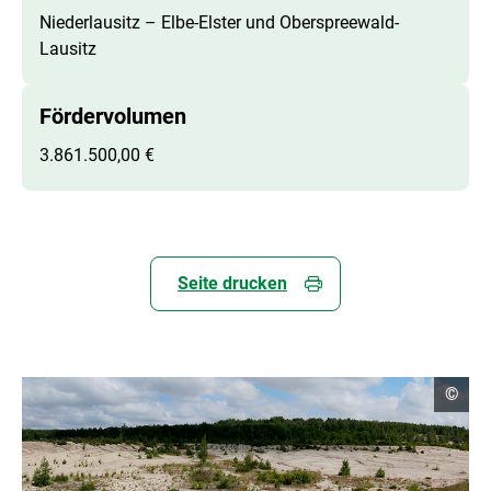
Niederlausitz – Elbe-Elster und Oberspreewald-
Lausitz
Fördervolumen
3.861.500,00 €
Seite drucken
C
©
o
p
y
r
i