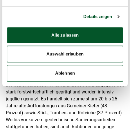
Flächenpotenzial für Wildnisgebiete dar, das sich voll
entfalten kann, wenn die geotechnische Sanierung
beendet ist. Abgesichert durch den Flächenerwerb der
Details zeigen
NABU-Stiftung hat sich die Natur in Grünhaus 30 Jahre
nach der Einstellung des Tagebaus bereits großflächig
Alle zulassen
eigendynamisch entwickelt. Offene Sandflächen,
halboffene Ginsterheiden und Grasfluren, Kiefern-Birken-
Aspen-Sukzessionswälder und Tagebauseen bilden
Auswahl erlauben
derzeit das typische Landschaftsmosaik und bieten einer
Vielzahl an seltenen und bedrohten Tier- und
Pflanzenarten Lebensraum.
Ablehnen
Die neu erworbenen Privatwaldflächen sind dagegen noch
stark forstwirtschaftlich geprägt und wurden intensiv
jagdlich genutzt. Es handelt sich zumeist um 20 bis 25
Jahre alte Aufforstungen aus Gemeiner Kiefer (43
Prozent) sowie Stiel-, Trauben- und Roteiche (37 Prozent).
Wo bis vor kurzem geotechnische Sanierungsarbeiten
stattgefunden haben, sind auch Rohböden und junge