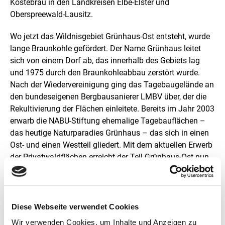
Kostebrau in den Landkreisen Elbe-Elster und
v
e
Oberspreewald-Lausitz.
r
g
Wo jetzt das Wildnisgebiet Grünhaus-Ost entsteht, wurde
r
lange Braunkohle gefördert. Der Name Grünhaus leitet
ö
sich von einem Dorf ab, das innerhalb des Gebiets lag
ß
e
und 1975 durch den Braunkohleabbau zerstört wurde.
r
Nach der Wiedervereinigung ging das Tagebaugelände an
t
den bundeseigenen Bergbausanierer LMBV über, der die
e
Rekultivierung der Flächen einleitete. Bereits im Jahr 2003
n
D
erwarb die NABU-Stiftung ehemalige Tagebauflächen –
a
das heutige Naturparadies Grünhaus – das sich in einen
r
Ost- und einen Westteil gliedert. Mit dem aktuellen Erwerb
s
t
der Privatwaldflächen erreicht der Teil Grünhaus-Ost nun
e
1.195 Hektar kompakter Wildnisfläche und leistet damit
l
als Wildnisgebiet einen effektiven Beitrag zur Umsetzung
l
des Wildnisziels der NBS. Das Wildnisgebiet gehört
u
n
überdies zur Flächenkulisse des Vogelschutzgebietes
Diese Webseite verwendet Cookies
g
Lausitzer Bergbaufolgelandschaft.
Wir verwenden Cookies, um Inhalte und Anzeigen zu