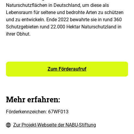
t
Naturschutzflächen in Deutschland, um diese als
i
o
Lebensraum für seltene und bedrohte Arten zu schützen
n
und zu entwickeln. Ende 2022 bewahrte sie in rund 360
e
n
Schutzgebieten rund 22.000 Hektar Naturschutzland in
ö
ihrer Obhut.
f
f
n
e
n
Zum Förderaufruf
Mehr erfahren:
Förderkennzeichen: 67WF013
Zur Projekt-Webseite der NABU-Stiftung