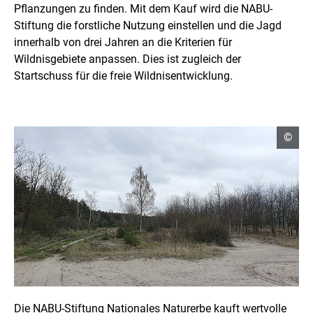
Pflanzungen zu finden. Mit dem Kauf wird die NABU-
Stiftung die forstliche Nutzung einstellen und die Jagd
innerhalb von drei Jahren an die Kriterien für
Wildnisgebiete anpassen. Dies ist zugleich der
Startschuss für die freie Wildnisentwicklung.
C
©
o
p
y
r
i
g
h
t
I
n
f
o
r
m
a
Die NABU-Stiftung Nationales Naturerbe kauft wertvolle