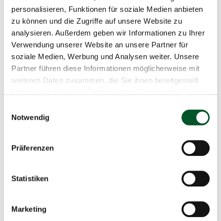
personalisieren, Funktionen für soziale Medien anbieten
zu können und die Zugriffe auf unsere Website zu
Kartenansicht des Projektes
analysieren. Außerdem geben wir Informationen zu Ihrer
Verwendung unserer Website an unsere Partner für
soziale Medien, Werbung und Analysen weiter. Unsere
Partner führen diese Informationen möglicherweise mit
weiteren Daten zusammen, die Sie ihnen bereitgestellt
haben oder die sie im Rahmen Ihrer Nutzung der Dienste
gesammelt haben.
Einwilligungsauswahl
Diese Inhalte können nicht angezeigt werden, da die
Notwendig
Marketing-Cookies abgelehnt wurden. Klicken Sie
hier
,
um die Cookies zu akzeptieren und den Inhalt
Präferenzen
anzuzeigen!
Statistiken
Was zeichnet die Fläche aus?
Marketing
Bergbaufolgelandschaften stellen ein wichtiges