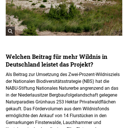
g
h
t
I
n
f
o
r
ö
m
a
f
t
f
i
n
Welchen Beitrag für mehr Wildnis in
o
e
n
Deutschland leistet das Projekt?
t
e
n
B
Als Beitrag zur Umsetzung des Zwei-Prozent-Wildnisziels
ö
i
f
der Nationalen Biodiversitätsstrategie (NBS) hat die
l
f
d
NABU-Stiftung Nationales Naturerbe angrenzend an das
n
i
e
in der Niederlausitzer Bergbaufolgelandschaft gelegene
n
n
Naturparadies Grünhaus 253 Hektar Privatwaldflächen
e
i
gekauft. Das Fördervolumen aus dem Wildnisfonds
n
ermöglichte den Ankauf von 14 Flurstücken in den
e
Gemarkungen Finsterwalde, Lauchhammer und
r