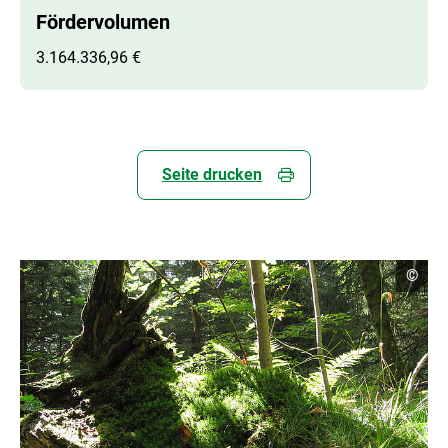
Fördervolumen
3.164.336,96 €
Seite drucken
C
©
o
p
y
r
i
g
h
t
I
n