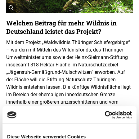
f
o
r
ö
m
a
f
Welchen Beitrag für mehr Wildnis in
t
f
Deutschland leistet das Projekt?
i
n
o
e
n
Mit dem Projekt „Waldwildnis Thüringer Schiefergebirge“
t
e
– wurden mit Mitteln des Wildnisfonds, des Thüringer
n
B
ö
i
Umweltministeriums sowie der Heinz-Sielmann-Stiftung
f
l
insgesamt 318 Hektar Fläche im Naturschutzgebiet
f
d
n
„Jägersruh-Gemäßgrund-Mulschwitzen“ erworben. Auf
i
e
der Fläche will die Stiftung Naturschutz Thüringen
n
n
e
Wildnis entstehen lassen. Die künftige Wildnisfläche liegt
i
im Bereich der ehemaligen innerdeutschen Grenze
n
innerhalb einer größeren unzerschnittenen und vom
e
Menschen wenig gestörten Waldlandschaft. Die Lage in
r
v
einem Naturschutzgebiet und die Nachbarschaft zu einer
e
potenziellen Erweiterungsfläche des Nationalen
r
Naturerbes sind gute Voraussetzungen dafür, dass im
g
Diese Webseite verwendet Cookies