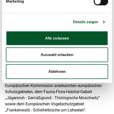
Marketing
Die Vorhabensfläche liegt bereits in einem
nationalrechtlich streng geschützten, 1.303 Hektar großen
Naturschutzgebiet. Sie repräsentiert einen
Details zeigen
charakteristischen Standort und Lebensraum des
Naturraums Hohes Thüringer Schiefergebirge –
Frankenwald. Die Waldvegetation wird durch
Alle zulassen
Bergmischwälder aus Fichte, Buche und einzelnen Weiß-
Tannen sowie Fichten-Forste geprägt. Die Lage innerhalb
Auswahl erlauben
einer großräumigen und störungsarmen Waldlandschaft
ist unter anderem für Großvögel und Höhlenbrüter
optimal.
Ablehnen
Die Fläche befindet sich außerdem in zwei von der
Europäischen Kommission anerkannten europäischen
Schutzgebieten, dem Fauna-Flora-Habitat-Gebiet
„Jägersruh - Gemäßgrund - Thüringische Moschwitz“
sowie dem Europäischen Vogelschutzgebiet
„Frankenwald - Schieferbrüche um Lehesten“.