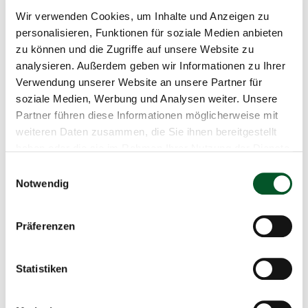
r
Thüringer Frankenwald künftig ein deutschlandweit
ö
bedeutsames Stück Wildnis entsteht.
Wir verwenden Cookies, um Inhalte und Anzeigen zu
ß
personalisieren, Funktionen für soziale Medien anbieten
e
zu können und die Zugriffe auf unsere Website zu
r
t
analysieren. Außerdem geben wir Informationen zu Ihrer
Kartenansicht des Projektes
e
Verwendung unserer Website an unsere Partner für
n
soziale Medien, Werbung und Analysen weiter. Unsere
D
Partner führen diese Informationen möglicherweise mit
a
r
weiteren Daten zusammen, die Sie ihnen bereitgestellt
s
haben oder die sie im Rahmen Ihrer Nutzung der Dienste
t
gesammelt haben.
Einwilligungsauswahl
e
l
Notwendig
Diese Inhalte können nicht angezeigt werden, da die
l
Marketing-Cookies abgelehnt wurden. Klicken Sie
hier
,
u
n
um die Cookies zu akzeptieren und den Inhalt
Präferenzen
g
anzuzeigen!
Statistiken
Was zeichnet die Fläche aus?