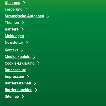
Unsere
Datenschutz
Über uns
Förderung
Inhalte
und
Strategische Aufgaben
Barrierefreiheit
Themen
Karriere
Meldungen
Newsletter
Kontakt
Medienkontakt
Cookie-Erklärung
Datenschutz
Impressum
Barrierefreiheit
Barriere melden
Sitemap