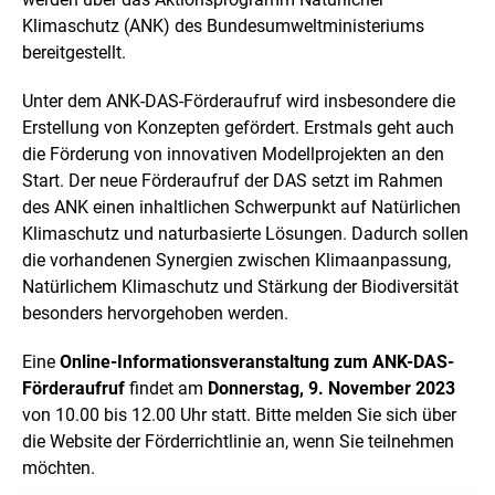
i
Klimaschutz (ANK) des Bundesumweltministeriums
n
bereitgestellt.
e
r
v
Unter dem ANK-DAS-Förderaufruf wird insbesondere die
e
Erstellung von Konzepten gefördert. Erstmals geht auch
r
die Förderung von innovativen Modellprojekten an den
g
r
Start. Der neue Förderaufruf der DAS setzt im Rahmen
ö
des ANK einen inhaltlichen Schwerpunkt auf Natürlichen
ß
Klimaschutz und naturbasierte Lösungen. Dadurch sollen
e
die vorhandenen Synergien zwischen Klimaanpassung,
r
t
Natürlichem Klimaschutz und Stärkung der Biodiversität
e
besonders hervorgehoben werden.
n
D
Eine
Online-Informationsveranstaltung zum ANK-DAS-
a
Förderaufruf
findet am
Donnerstag, 9. November 2023
r
s
von 10.00 bis 12.00 Uhr statt. Bitte melden Sie sich über
t
die Website der Förderrichtlinie an, wenn Sie teilnehmen
e
möchten.
l