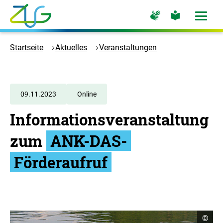
Zum
Zur
Zur
Hauptinhalt
Seite
Seite
Menü
für
für
öffne
springen
Logo
Gebärdensprache
leichte
Sprache
Zukunft
Startseite
Aktuelles
Veranstaltungen
Umwelt
Gesellschaft
-
Zur
09.11.2023
Online
Startseite
Informationsveranstaltung
zum
ANK-DAS-
Förderaufruf
C
©