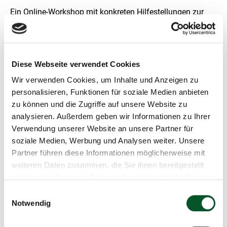
l
u
Ein Online-Workshop mit konkreten Hilfestellungen zur
n
Antragstellung ist für November geplant. Auf dieser
g
Webseite werden Informationen dazu rechtzeitig bekannt
gegeben. Nutzen Sie gerne auch
die
Registrierungsmöglichkeit
, um informiert zu werden.
Diese Webseite verwendet Cookies
Wir verwenden Cookies, um Inhalte und Anzeigen zu
Informationen zum kommenden ANK-DAS-Antragsfenster
personalisieren, Funktionen für soziale Medien anbieten
finden Sie auf der
ANK-DAS-Förderaufruf-Seite
.
zu können und die Zugriffe auf unsere Website zu
analysieren. Außerdem geben wir Informationen zu Ihrer
Verwendung unserer Website an unsere Partner für
soziale Medien, Werbung und Analysen weiter. Unsere
Partner führen diese Informationen möglicherweise mit
Schnellinfo
weiteren Daten zusammen, die Sie ihnen bereitgestellt
haben oder die sie im Rahmen Ihrer Nutzung der Dienste
Informationsveranstaltung zum ANK-DAS-
gesammelt haben.
Förderaufruf
Einwilligungsauswahl
Notwendig
Zukunft – Umwelt – Gesellschaft (ZUG)