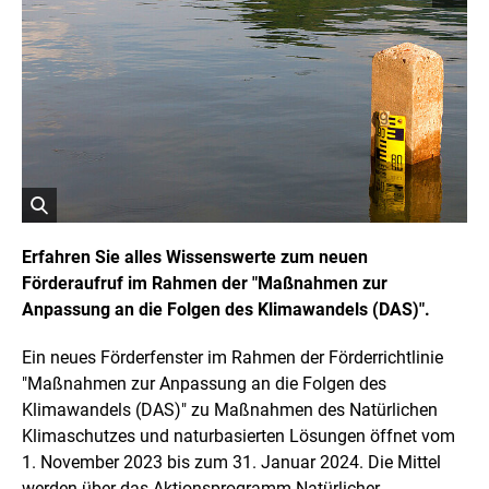
o
p
y
r
i
g
h
t
I
n
f
o
r
ö
m
a
f
Erfahren Sie alles Wissenswerte zum neuen
t
f
Förderaufruf im Rahmen der "Maßnahmen zur
i
n
o
Anpassung an die Folgen des Klimawandels (DAS)".
e
n
t
e
n
B
Ein neues Förderfenster im Rahmen der Förderrichtlinie
ö
i
"Maßnahmen zur Anpassung an die Folgen des
f
l
f
Klimawandels (DAS)" zu Maßnahmen des Natürlichen
d
n
Klimaschutzes und naturbasierten Lösungen öffnet vom
i
e
n
n
1. November 2023 bis zum 31. Januar 2024. Die Mittel
e
werden über das Aktionsprogramm Natürlicher