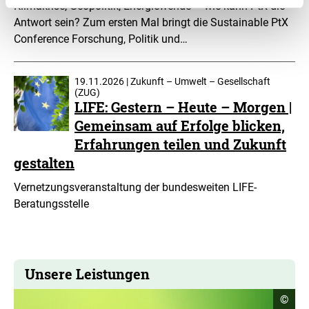
Klimakrise, Geopolitik, Energiewende – wie kann PtX die
Antwort sein? Zum ersten Mal bringt die Sustainable PtX
Conference Forschung, Politik und…
19.11.2026 | Zukunft – Umwelt – Gesellschaft
(ZUG)
LIFE: Gestern – Heute – Morgen |
Gemeinsam auf Erfolge blicken,
Erfahrungen teilen und Zukunft
gestalten
Vernetzungsveranstaltung der bundesweiten LIFE-
Beratungsstelle
Unsere Leistungen
Copyr
©