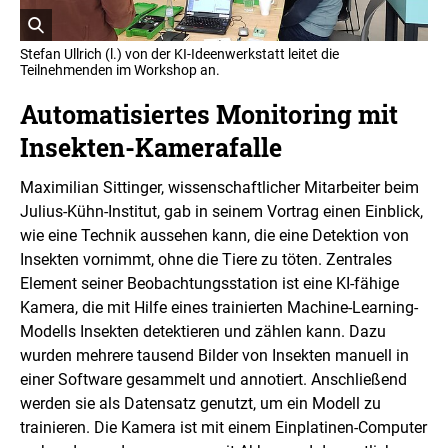
f
e
o
l
r
l
ö
m
Stefan Ullrich (l.) von der KI-Ideenwerkstatt leitet die
u
a
f
Teilnehmenden im Workshop an.
n
t
f
i
g
n
Automatisiertes Monitoring mit
o
e
n
Insekten-Kamerafalle
t
e
n
B
ö
i
Maximilian Sittinger, wissenschaftlicher Mitarbeiter beim
f
l
f
Julius-Kühn-Institut, gab in seinem Vortrag einen Einblick,
d
n
wie eine Technik aussehen kann, die eine Detektion von
i
e
n
n
Insekten vornimmt, ohne die Tiere zu töten. Zentrales
e
Element seiner Beobachtungsstation ist eine KI-fähige
i
Kamera, die mit Hilfe eines trainierten
Machine-Learning
-
n
Modells Insekten detektieren und zählen kann. Dazu
e
r
wurden mehrere tausend Bilder von Insekten manuell in
v
einer Software gesammelt und annotiert. Anschließend
e
werden sie als Datensatz genutzt, um ein Modell zu
r
trainieren. Die Kamera ist mit einem Einplatinen-Computer
g