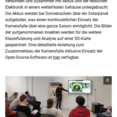
r
verbunden und zusammen mit Akkus und der restlichen
ö
Elektronik in einem wetterfesten Gehäuse untergebracht.
ß
Die Akkus werden bei Sonnenschein über ein Solarpanel
e
aufgeladen, was einen kontinuierlichen Einsatz der
r
t
Kamerafalle über eine ganze Saison ermöglicht. Die Bilder
e
der aufgenommenen Insekten werden für die weitere
n
Klassifizierung und Analyse auf einer SD-Karte
D
a
gespeichert. Eine detaillierte Anleitung zum
r
Zusammenbau der Kamerafalle inklusive Einsatz der
s
Open-Source-Software
ist
hier
verfügbar.
t
e
l
l
u
C
©
o
n
p
g
y
r
i
g
h
t