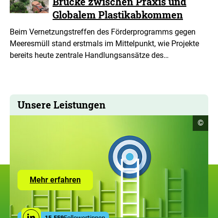
Brücke zwischen Praxis und
ß
e
Globalem Plastikabkommen
r
t
Beim Vernetzungstreffen des Förderprogramms gegen
e
Meeresmüll stand erstmals im Mittelpunkt, wie Projekte
n
bereits heute zentrale Handlungsansätze des…
D
a
r
s
t
e
Unsere Leistungen
l
l
Copyr
©
Infor
u
öffne
n
g
Zur
Mehr erfahren
Seite
mit
den
Leistungen
Social
15.559
Follower*innen