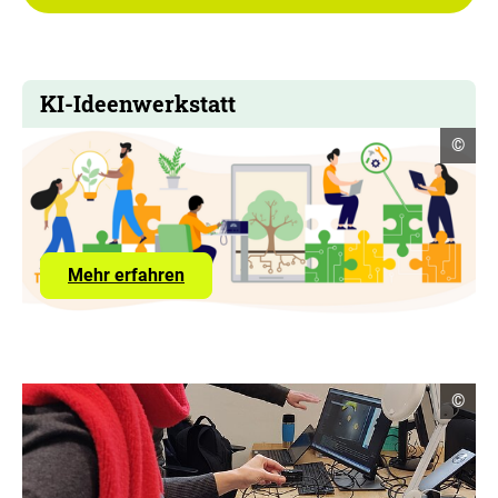
KI-Ideenwerkstatt
Copyr
©
Infor
öffne
über
Mehr erfahren
die
KI-
Ideenwerkstatt
C
©
o
p
y
r
i