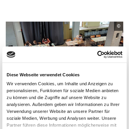
g
r
ö
ß
C
e
©
o
r
p
t
y
e
r
n
i
D
g
h
a
t
r
I
s
n
Diese Webseite verwendet Cookies
t
f
e
o
Wir verwenden Cookies, um Inhalte und Anzeigen zu
r
l
ö
m
personalisieren, Funktionen für soziale Medien anbieten
l
Teilnehmende sprechen in der Mittagspause über Ideen zu KI im
a
f
Umweltschutz.
u
zu können und die Zugriffe auf unsere Website zu
t
f
n
i
analysieren. Außerdem geben wir Informationen zu Ihrer
n
Hintergrundinformationen
g
o
Verwendung unserer Website an unsere Partner für
e
n
t
e
soziale Medien, Werbung und Analysen weiter. Unsere
In der Veranstaltungsreihe „Sensorik
workshops
der KI-
n
B
Partner führen diese Informationen möglicherweise mit
ö
Ideenwerkstatt für Umweltschutz“ geht es darum, die für
i