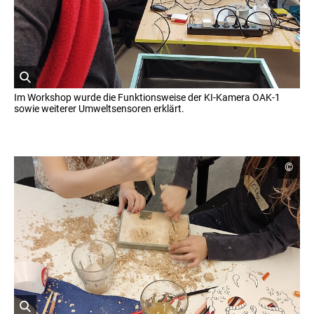
g
h
t
I
n
f
o
r
ö
m
Im Workshop wurde die Funktionsweise der KI-Kamera OAK-1
a
f
sowie weiterer Umweltsensoren erklärt.
t
f
i
n
o
e
n
t
e
C
©
n
B
o
ö
i
p
f
y
l
f
r
d
n
i
i
e
g
n
n
h
e
t
i
I
n
n
f
e
o
r
r