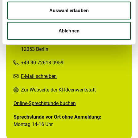
r
s
Auswahl erlauben
t
Kontakt
e
l
KI-Ideenwerkstatt für Umweltschutz
Ablehnen
l
u
Impact Hub, Rollbergstr. 28A
n
g
12053 Berlin
+49 30 72618 0959
E-Mail schreiben
Zur Webseite der KI-Ideenwerkstatt
Online-Sprechstunde buchen
Sprechstunde vor Ort ohne Anmeldung:
Montag 14-16 Uhr