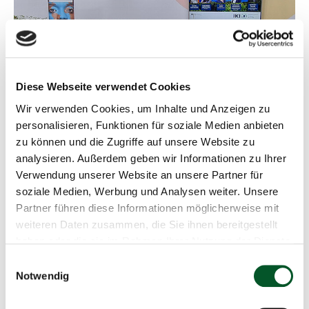
g
Diese Inhalte können nicht angezeigt werden, da die
Marketing-Cookies abgelehnt wurden. Klicken Sie
hier
,
um die Cookies zu akzeptieren und das Video
Diese Webseite verwendet Cookies
anzuzeigen!
Wir verwenden Cookies, um Inhalte und Anzeigen zu
Videoaufzeichnung der Veranstaltung
personalisieren, Funktionen für soziale Medien anbieten
zu können und die Zugriffe auf unsere Website zu
analysieren. Außerdem geben wir Informationen zu Ihrer
Verwendung unserer Website an unsere Partner für
soziale Medien, Werbung und Analysen weiter. Unsere
Kontakt
Partner führen diese Informationen möglicherweise mit
weiteren Daten zusammen, die Sie ihnen bereitgestellt
IKI Office
haben oder die sie im Rahmen Ihrer Nutzung der Dienste
gesammelt haben.
Einwilligungsauswahl
Zukunft – Umwelt – Gesellschaft (ZUG)
Notwendig
gGmbH Stresemannstr. 69 - 71
10963 Berlin