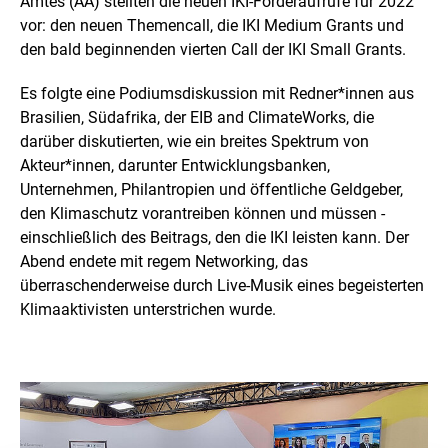
Amtes (AA) stellten die neuen IKI-Förderaufrufe für 2022
e
r
vor: den neuen Themen
call,
die IKI Medium Grants und
v
den bald beginnenden vierten
Call
der IKI
Small Grants
.
e
r
Es folgte eine Podiumsdiskussion mit Redner*innen aus
g
Brasilien, Südafrika, der EIB and ClimateWorks, die
r
ö
darüber diskutierten, wie ein breites Spektrum von
ß
Akteur*innen, darunter Entwicklungsbanken,
e
Unternehmen, Philantropien und öffentliche Geldgeber,
r
den Klimaschutz vorantreiben können und müssen -
t
e
einschließlich des Beitrags, den die IKI leisten kann. Der
n
Abend endete mit regem
Networking
, das
D
überraschenderweise durch
Live
-Musik eines begeisterten
a
Klimaaktivisten unterstrichen wurde.
r
s
t
e
l
l
u
n