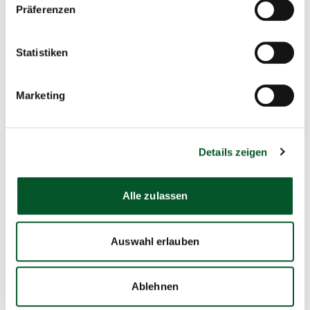
Präferenzen
Zur Webseite der IKI
Statistiken
Marketing
Internationale Klimaschutzinitiative
Copyr
©
Infor
öffne
Details zeigen
Alle zulassen
Mehr erfahren
Auswahl erlauben
Mehr erfahren
Ablehnen