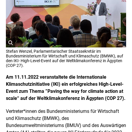
r
i
g
h
t
I
n
f
o
r
ö
m
Stefan Wenzel, Parlamentarischer Staatssekretär im
a
f
Bundesministerium für Wirtschaft und Klimaschutz (BMWK), auf
t
f
den IKI- High-Level-Event auf der Weltklimakonferenz in Ägypten
i
(COP 27).
n
o
e
n
Am 11.11.2022 veranstaltete die Internationale
t
e
n
B
Klimaschutzinitiative (IKI) ein erfolgreiches High-Level-
ö
i
Event zum Thema ”Paving the way for climate action at
f
l
f
scale“ auf der Weltklimakonferenz in Ägypten (COP 27).
d
n
i
e
Vertreter*innen des Bundesministeriums für Wirtschaft
n
n
e
und Klimaschutz (BMWK), des
i
Bundesumweltministeriums (BMUV) und des Auswärtigen
n