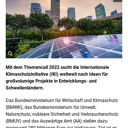
o
p
y
r
i
g
h
t
I
n
f
o
r
ö
m
a
f
Mit dem Themencall 2022 sucht die Internationale
t
f
Klimaschutzinitiative (IKI) weltweit nach Ideen für
i
n
o
großvolumige Projekte in Entwicklungs- und
e
n
t
Schwellenländern.
e
n
B
ö
i
Das Bundesministerium für Wirtschaft und Klimaschutz
f
l
f
(BMWK), das Bundesministerium für Umwelt,
d
n
Naturschutz, nukleare Sicherheit und Verbraucherschutz
i
e
n
n
(BMUV) und das Auswärtige Amt (AA) stellen dazu
e
insgesamt 280 Millionen Euro zur Verfügung. Ziel ist es,