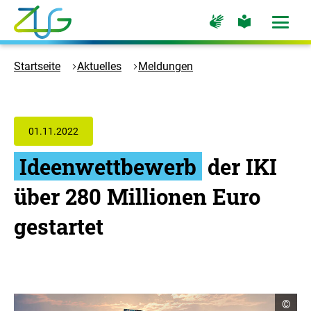
Zum
Zur
Zur
Hauptinhalt
Seite
Seite
Menü
für
für
öffne
springen
Logo
Gebärdensprache
leichte
Sprache
Zukunft
Startseite
Aktuelles
Meldungen
Umwelt
Gesellschaft
-
Zur
01.11.2022
Startseite
Ideenwettbewerb
der IKI
über 280 Millionen Euro
gestartet
C
©