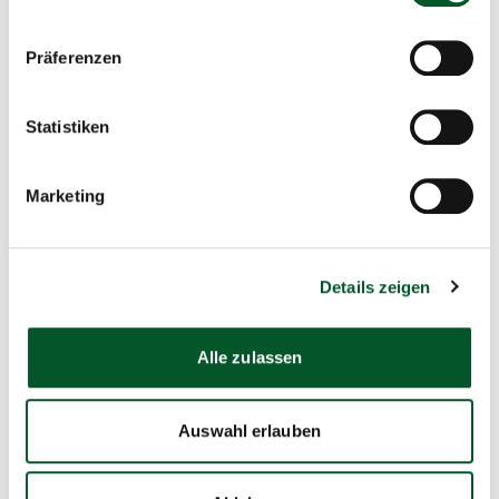
gGmbH ist Projektträgerin für die IKI und unterstützt die
Ministerien unter anderem auch bei der Vorbereitung und
Präferenzen
Durchführung des Ideenwettbewerbes.
Statistiken
Marketing
Kontakt
IKI Office
Details zeigen
Zukunft – Umwelt – Gesellschaft (ZUG)
gGmbH Stresemannstr. 69 - 71
10963 Berlin
Alle zulassen
Zur Webseite der IKI
Auswahl erlauben