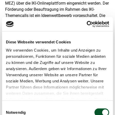
MEZ) über die IKI-Onlineplattform eingereicht werden. Der
Förderung oder Beauftragung im Rahmen des IKI-
Themencalls ist ein Ideenwettbewerb vorgeschaltet. Die
Teilnahme am Ideenwettbewerb steht sowohl deutschen
und internationalen Zuwendungsempfangenden als auch
Auftragnehmenden in Form von
Durchführungsorganisationen des Bundes offen. Neben
Diese Webseite verwendet Cookies
Nichtregierungsorganisationen, Hochschulen und
Wir verwenden Cookies, um Inhalte und Anzeigen zu
Forschungseinrichtungen, sowie internationalen
personalisieren, Funktionen für soziale Medien anbieten
zwischenstaatlichen Organisationen (wie zum Beispiel
zu können und die Zugriffe auf unsere Website zu
Entwicklungsbanken), können auch Organisationen und
analysieren. Außerdem geben wir Informationen zu Ihrer
Programme der Vereinten Nationen und
Verwendung unserer Website an unsere Partner für
Wirtschaftsunternehmen Projektskizzen einreichen.
soziale Medien, Werbung und Analysen weiter. Unsere
Partner führen diese Informationen möglicherweise mit
Über die IKI
weiteren Daten zusammen, die Sie ihnen bereitgestellt
haben oder die sie im Rahmen Ihrer Nutzung der Dienste
Die IKI wird seit 2022 vom BMWK in enger
gesammelt haben.
Zusammenarbeit mit dem BMUV und dem AA umgesetzt.
Einwilligungsauswahl
Das IKI-Office der Zukunft-Umwelt-Gesellschaft (ZUG)
Notwendig