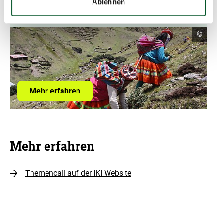
Ablehnen
Internationale Klimaschutzinitiative
Copyr
©
Infor
öffne
Mehr erfahren
Mehr erfahren
Themencall auf der IKI Website