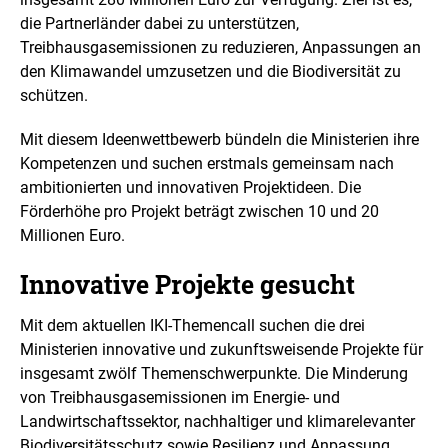
i
die Partnerländer dabei zu unterstützen,
n
Treibhausgasemissionen zu reduzieren, Anpassungen an
e
r
den Klimawandel umzusetzen und die Biodiversität zu
v
schützen.
e
r
Mit diesem Ideenwettbewerb bündeln die Ministerien ihre
g
r
Kompetenzen und suchen erstmals gemeinsam nach
ö
ambitionierten und innovativen Projektideen. Die
ß
Förderhöhe pro Projekt beträgt zwischen 10 und 20
e
Millionen Euro.
r
t
e
Innovative Projekte gesucht
n
D
Mit dem aktuellen IKI-Themencall suchen die drei
a
Ministerien innovative und zukunftsweisende Projekte für
r
s
insgesamt zwölf Themenschwerpunkte. Die Minderung
t
von Treibhausgasemissionen im Energie- und
e
Landwirtschaftssektor, nachhaltiger und klimarelevanter
l
Biodiversitätsschutz sowie Resilienz und Anpassung