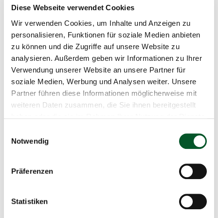
Diese Webseite verwendet Cookies
Gemeinden erhöhen. Der Haushaltsausschuss des
Deutschen Bundestages hatte im April 2024 122 Projekte
Wir verwenden Cookies, um Inhalte und Anzeigen zu
zur Förderung ausgewählt, die in einem weiteren Schritt
personalisieren, Funktionen für soziale Medien anbieten
zur Antragstellung aufgefordert wurden. Über 80 Projekte
zu können und die Zugriffe auf unsere Website zu
wurden noch im gleichen Jahr bewilligt und haben ihre
analysieren. Außerdem geben wir Informationen zu Ihrer
Arbeit zum Teil bereits aufgenommen. Die Zukunft –
Verwendung unserer Website an unsere Partner für
Umwelt – Gesellschaft (ZUG) gGmbH betreut die
soziale Medien, Werbung und Analysen weiter. Unsere
Umsetzung der Richtlinie.
Partner führen diese Informationen möglicherweise mit
weiteren Daten zusammen, die Sie ihnen bereitgestellt
Im Jahr 2024 hat das BMUV weitere Fördermaßnahmen
haben oder die sie im Rahmen Ihrer Nutzung der Dienste
im Rahmen des ANK an den Start gebracht: Neben
gesammelt haben.
Einwilligungsauswahl
Förderungen für Projekte von Kommunen und
Notwendig
Unternehmen in Siedlungsbereichen geht es dabei unter
anderem um die Renaturierung von Mooren,
Waldwiederherstellung und -umbau und
Präferenzen
klimaangepasstes Waldmanagement sowie Natürlicher
Klimaschutz der Meere und Küsten. Weitere
Statistiken
Förderprogramme zur Wiedervernässung von
landwirtschaftlich genutzten Moorböden,