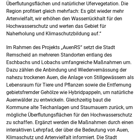
e
Überflutungsflächen und natürlicher Ufervegetation. Die
l
Region profitiert gleich mehrfach: Es gibt wieder mehr
l
Artenvielfalt, wir erhöhen den Wasserrückhalt für den
u
n
Hochwasserschutz und werten das Gebiet für
g
Naherholung und Klimaschutzbildung auf.“
Im Rahmen des Projekts „AuenRS“ setzt die Stadt
Remscheid an mehreren Standorten entlang des
Eschbachs und Lobachs umfangreiche Maßnahmen um.
Dazu zählen die Anbindung und Wiedervernässung der
nahezu trockenen Auen, die Anlage von Stillgewässern als
Lebensraum für Tiere und Pflanzen sowie die Entfernung
gebietsfremder Gehölze wie Hybridpappeln, um natürliche
Auenwälder zu entwickeln. Gleichzeitig baut die
Kommune alte Teichanlagen und Staumauern zurück, um
mögliche Überflutungsflächen für den Hochwasserschutz
zu schaffen. Ergänzt werden die Maßnahmen durch einen
interaktiven Lehrpfad, der über die Bedeutung von Auen,
Klimaschutz und Artenvielfalt informiert. Die Stadt