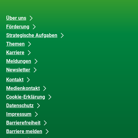
Unsere
Datenschutz
Über uns
Förderung
Inhalte
und
Strategische Aufgaben
Barrierefreiheit
Themen
Karriere
Meldungen
Newsletter
Kontakt
Medienkontakt
Cookie-Erklärung
Datenschutz
Impressum
Barrierefreiheit
Barriere melden