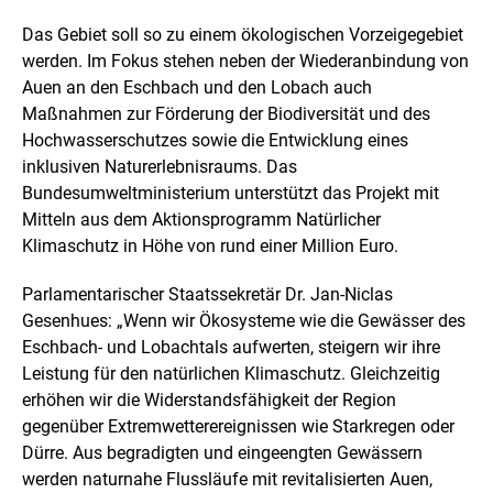
e
n
n
Das Gebiet soll so zu einem ökologischen Vorzeigegebiet
e
i
werden. Im Fokus stehen neben der Wiederanbindung von
n
Auen an den Eschbach und den Lobach auch
e
Maßnahmen zur Förderung der Biodiversität und des
r
Hochwasserschutzes sowie die Entwicklung eines
v
e
inklusiven Naturerlebnisraums. Das
r
Bundesumweltministerium unterstützt das Projekt mit
g
Mitteln aus dem Aktionsprogramm Natürlicher
r
Klimaschutz in Höhe von rund einer Million Euro.
ö
ß
e
Parlamentarischer Staatssekretär Dr. Jan-Niclas
r
Gesenhues: „Wenn wir Ökosysteme wie die Gewässer des
t
Eschbach- und Lobachtals aufwerten, steigern wir ihre
e
n
Leistung für den natürlichen Klimaschutz. Gleichzeitig
D
erhöhen wir die Widerstandsfähigkeit der Region
a
gegenüber Extremwetterereignissen wie Starkregen oder
r
Dürre. Aus begradigten und eingeengten Gewässern
s
t
werden naturnahe Flussläufe mit revitalisierten Auen,