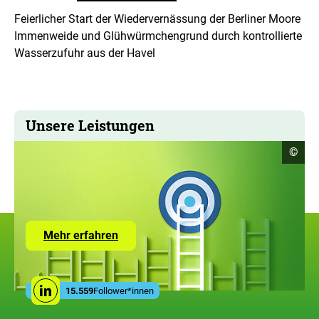
Feierlicher Start der Wiedervernässung der Berliner Moore
Immenweide und Glühwürmchengrund durch kontrollierte
Wasserzufuhr aus der Havel
Unsere Leistungen
Copyr
©
Infor
öffne
Zur
Mehr erfahren
Seite
mit
den
Leistungen
Social
der
15.559
Follower*innen
Linkedin
Media
ZUG
Links