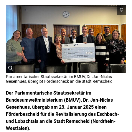
C
©
o
p
y
r
i
g
h
t
I
n
f
o
r
ö
m
Parlamentarischer Staatssekretär im BMUV, Dr. Jan-Niclas
a
f
Gesenhues, übergibt Förderscheck an die Stadt Remscheid
t
f
i
n
Der Parlamentarische Staatssekretär im
o
e
n
Bundesumweltministerium (BMUV), Dr. Jan-Niclas
t
e
Gesenhues, übergab am 23. Januar 2025 einen
n
B
ö
Förderbescheid für die Revitalisierung des Eschbach-
i
f
l
und Lobachtals an die Stadt Remscheid (Nordrhein-
f
d
n
Westfalen).
i