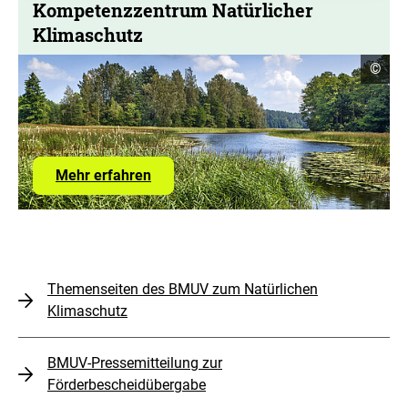
Kompetenzzentrum Natürlicher
Klimaschutz
Copyr
©
Infor
öffne
über
Mehr erfahren
das
Kompetenzzentrum
Natürlicher
Klimaschutz
Themenseiten des BMUV zum Natürlichen
Klimaschutz
BMUV-Pressemitteilung zur
Förderbescheidübergabe