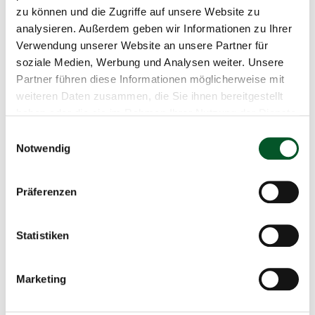
zu können und die Zugriffe auf unsere Website zu
analysieren. Außerdem geben wir Informationen zu Ihrer
Kartenansicht der KlimaWildnis-Fläche
Verwendung unserer Website an unsere Partner für
soziale Medien, Werbung und Analysen weiter. Unsere
Partner führen diese Informationen möglicherweise mit
weiteren Daten zusammen, die Sie ihnen bereitgestellt
haben oder die sie im Rahmen Ihrer Nutzung der Dienste
gesammelt haben.
Einwilligungsauswahl
Notwendig
Diese Inhalte können nicht angezeigt werden, da die
Marketing-Cookies abgelehnt wurden. Klicken Sie
hier
,
um die Cookies zu akzeptieren und den Inhalt
Präferenzen
anzuzeigen!
Statistiken
Was zeichnet die Fläche aus?
Marketing
Die geförderten 167 Hektar Wald bestehen hauptsächlich
aus Laubmischwald und umfassen mehrere gesetzlich