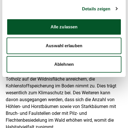
geschützte Waldbiotope. Mit einem Anteil von 27 Prozent
Details zeigen
ist der Bergahorn die häufigste Baumart auf der Fläche.
Die Buche ist mit 22 Prozent und die Eiche mit 18 Prozent
vertreten, was bereits im derzeitigen Zustand eine
Alle zulassen
naturnahe Baumartenzusammensetzung des Waldes
widerspiegelt.
Auswahl erlauben
Mit Einsetzen der natürlichen Dynamik werden die
dortigen Bäume länger leben und somit langfristig als
Ablehnen
Kohlenstoffspeicher und Kohlenstoffdioxidsenke wirken.
Darüber hinaus wird sich stehendes bzw. liegendes
Totholz auf der Wildnisfläche anreichern, die
Kohlenstoffspeicherung im Boden nimmt zu. Dies trägt
wesentlich zum Klimaschutz bei. Des Weiteren kann
davon ausgegangen werden, dass sich die Anzahl von
Höhlen- und Horstbäumen sowie von Starkbäumen mit
Bruch- und Faulstellen oder mit Pilz- und
Flechtenbesiedelung im Wald erhöhen wird, womit die
Habitatvielfalt zunimmt.