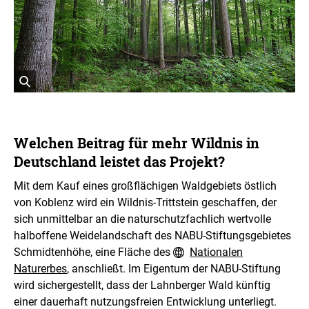
g
h
t
I
n
f
o
r
ö
m
a
f
t
f
i
n
Welchen Beitrag für mehr Wildnis in
o
e
n
Deutschland leistet das Projekt?
t
e
n
B
Mit dem Kauf eines großflächigen Waldgebiets östlich
ö
i
f
von Koblenz wird ein Wildnis-Trittstein geschaffen, der
l
f
d
sich unmittelbar an die naturschutzfachlich wertvolle
n
i
e
halboffene Weidelandschaft des NABU-Stiftungsgebietes
n
n
Schmidtenhöhe, eine Fläche des
Nationalen
e
i
Naturerbes
, anschließt. Im Eigentum der NABU-Stiftung
n
wird sichergestellt, dass der Lahnberger Wald künftig
e
einer dauerhaft nutzungsfreien Entwicklung unterliegt.
r