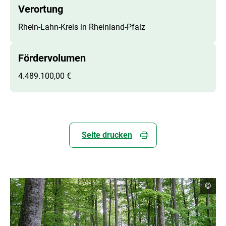
Verortung
Rhein-Lahn-Kreis in Rheinland-Pfalz
Fördervolumen
4.489.100,00 €
Seite drucken
C
©
o
p
y
r
i