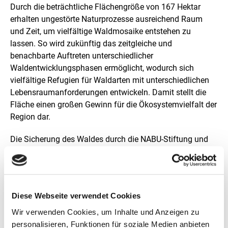
Durch die beträchtliche Flächengröße von 167 Hektar
v
e
erhalten ungestörte Naturprozesse ausreichend Raum
r
und Zeit, um vielfältige Waldmosaike entstehen zu
g
lassen. So wird zukünftig das zeitgleiche und
r
benachbarte Auftreten unterschiedlicher
ö
ß
Waldentwicklungsphasen ermöglicht, wodurch sich
e
vielfältige Refugien für Waldarten mit unterschiedlichen
r
Lebensraumanforderungen entwickeln. Damit stellt die
t
Fläche einen großen Gewinn für die Ökosystemvielfalt der
e
n
Region dar.
D
a
Die Sicherung des Waldes durch die NABU-Stiftung und
r
die damit mögliche konsequente Einstellung der
s
t
Forstwirtschaft wird außerdem zur langfristigen
e
Kohlenstoffspeicherung und -anreicherung in der
l
Biomasse des Waldes führen. Der Aufbau des Wildnis-
l
Diese Webseite verwendet Cookies
Trittsteins Lahnberger Wald trägt damit unmittelbar zum
u
n
Wir verwenden Cookies, um Inhalte und Anzeigen zu
Natürlichen Klimaschutz bei.
g
personalisieren, Funktionen für soziale Medien anbieten