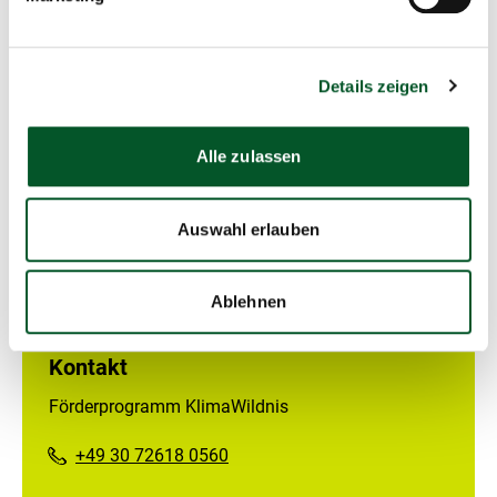
Hinweis Wirkungsmonitoring
Im Rahmen der Projektförderung sind Sie angehalten,
Details zeigen
projektbegleitend ein Wirkungsmonitoring durchzuführen.
Dies ist für die Erfassung der Zielerreichung sowohl auf
Förderprogrammebene als auch auf Projektebene
Alle zulassen
erforderlich. Hierzu wird eine separate Handreichung
ausgearbeitet, die Ihnen in Kürze hier zur Verfügung
gestellt wird.
Auswahl erlauben
Ablehnen
Kontakt
Förderprogramm KlimaWildnis
+49 30 72618 0560