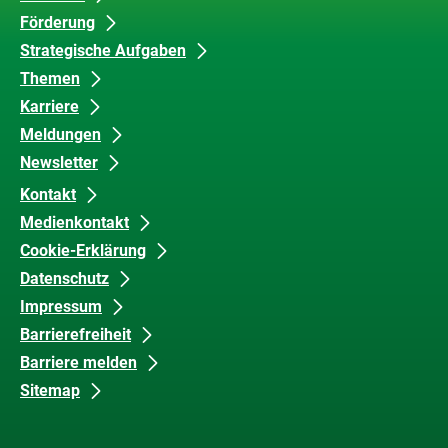
Förderung
Inhalte
und
Strategische Aufgaben
Barrierefreiheit
Themen
Karriere
Meldungen
Newsletter
Kontakt
Medienkontakt
Cookie-Erklärung
Datenschutz
Impressum
Barrierefreiheit
Barriere melden
Sitemap