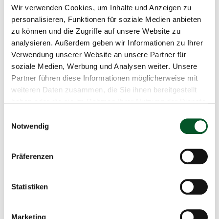
Wir verwenden Cookies, um Inhalte und Anzeigen zu
personalisieren, Funktionen für soziale Medien anbieten
Diese Inhalte können nicht angezeigt werden, da die
zu können und die Zugriffe auf unsere Website zu
Marketing-Cookies abgelehnt wurden. Klicken Sie
hier
,
analysieren. Außerdem geben wir Informationen zu Ihrer
um die Cookies zu akzeptieren und das Video
Verwendung unserer Website an unsere Partner für
anzuzeigen!
soziale Medien, Werbung und Analysen weiter. Unsere
Partner führen diese Informationen möglicherweise mit
weiteren Daten zusammen, die Sie ihnen bereitgestellt
Weiterführende Links
haben oder die sie im Rahmen Ihrer Nutzung der Dienste
gesammelt haben.
Einwilligungsauswahl
Nationale Biodiversitätsstrategie
Notwendig
EU-Biodiversitätsstrategie
Präferenzen
Weitere Wildnisförderung: Wildnisfonds
Statistiken
Marketing