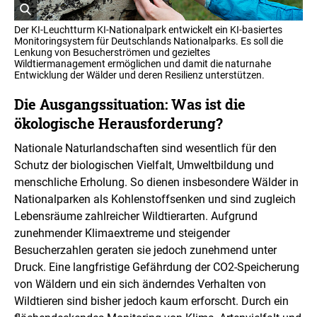
o
r
ö
m
Der KI-Leuchtturm KI-Nationalpark entwickelt ein KI-basiertes
a
f
Monitoringsystem für Deutschlands Nationalparks. Es soll die
t
f
Lenkung von Besucherströmen und gezieltes
i
Wildtiermanagement ermöglichen und damit die naturnahe
n
o
Entwicklung der Wälder und deren Resilienz unterstützen.
e
n
t
e
Die Ausgangssituation: Was ist die
n
B
ö
i
ökologische Herausforderung?
f
l
f
d
Nationale Naturlandschaften sind wesentlich für den
n
i
e
Schutz der biologischen Vielfalt, Umweltbildung und
n
n
menschliche Erholung. So dienen insbesondere Wälder in
e
Nationalparken als Kohlenstoffsenken und sind zugleich
i
n
Lebensräume zahlreicher Wildtierarten. Aufgrund
e
zunehmender Klimaextreme und steigender
r
Besucherzahlen geraten sie jedoch zunehmend unter
v
Druck. Eine langfristige Gefährdung der CO2-Speicherung
e
r
von Wäldern und ein sich änderndes Verhalten von
g
Wildtieren sind bisher jedoch kaum erforscht. Durch ein
r