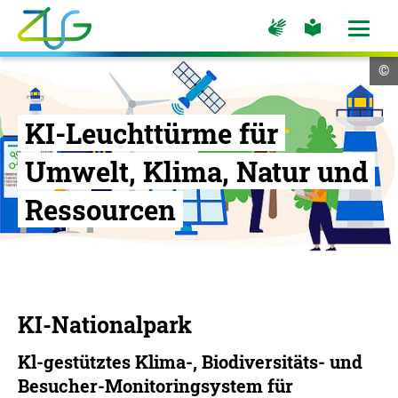
Zum
Zur
Zur
Hauptinhalt
Seite
Seite
Menü
für
für
öffne
springen
Logo
Gebärdensprache
leichte
Cop
©
Sprache
Zukunft
In
öf
Umwelt
Gesellschaft
KI-Leuchttürme für
-
Umwelt, Klima, Natur und
Zur
Startseite
Ressourcen
KI-Nationalpark
Kl-gestütztes Klima-, Biodiversitäts- und
Besucher-Monitoringsystem für