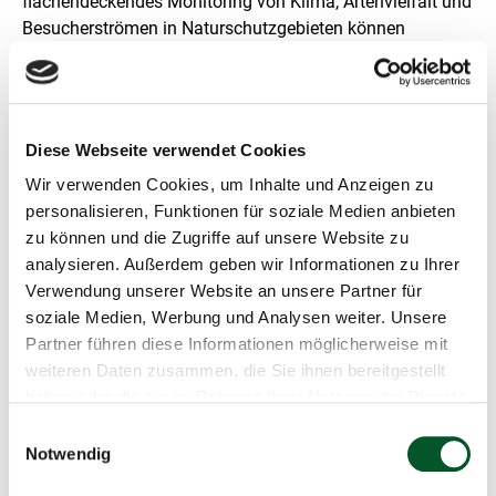
flächendeckendes Monitoring von Klima, Artenvielfalt und
ö
Besucherströmen in Naturschutzgebieten können
ß
e
Veränderungen durch Extremwetterlagen, Lärm oder
r
Trittschäden frühzeitig erkannt werden und dabei helfen,
t
unterstützende Maßnahmen zum Schutz und Erhalt der
e
n
Naturlandschaften zu ergreifen.
Diese Webseite verwendet Cookies
D
a
Die Idee: Welchen Beitrag kann KI
Wir verwenden Cookies, um Inhalte und Anzeigen zu
r
konkret leisten?
personalisieren, Funktionen für soziale Medien anbieten
s
zu können und die Zugriffe auf unsere Website zu
t
KI-Nationalpark entwickelt ein deutschlandweites,
e
analysieren. Außerdem geben wir Informationen zu Ihrer
standardisiertes Monitoringsystem mittels verschiedener
l
Verwendung unserer Website an unsere Partner für
l
Sensoren. Anhand von Kamerafallen, Tonaufnahmen,
soziale Medien, Werbung und Analysen weiter. Unsere
u
Messgeräten für Klima sowie Messungen aus
n
Partner führen diese Informationen möglicherweise mit
Waldinventuren werden umfassende Daten zu Umwelt,
g
weiteren Daten zusammen, die Sie ihnen bereitgestellt
Artenzusammensetzung und menschlichen Störungen
haben oder die sie im Rahmen Ihrer Nutzung der Dienste
erfasst. Seit 2019 wurde ein standardisiertes
gesammelt haben.
Einwilligungsauswahl
Wildtiermonitoring mittels Kamerafallen in deutschen
Notwendig
Nationalparken entwickelt, mit dem die verschiedenen
Wildtierarten erfasst und ihre Bestände sowie deren