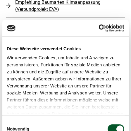
Empfehlung Baumarten Klimaanpassung
(Verbundprojekt EVA)
Evaluation und Datenschutzhinweise
Diese Webseite verwendet Cookies
Evaluation der Förderrichtlinie AnpaSo
Wir verwenden Cookies, um Inhalte und Anzeigen zu
2020 (Ramboll)
(
632 KB
, PDF
,
personalisieren, Funktionen für soziale Medien anbieten
barrierefrei
)
zu können und die Zugriffe auf unsere Website zu
analysieren. Außerdem geben wir Informationen zu Ihrer
Zusammenfassung des
Verwendung unserer Website an unsere Partner für
Abschlussberichts Evaluation der
soziale Medien, Werbung und Analysen weiter. Unsere
Förderrichtlinie „Klimaanpassung in
Partner führen diese Informationen möglicherweise mit
sozialen Einrichtungen“ (AnpaSo) als
weiteren Daten zusammen, die Sie ihnen bereitgestellt
PDF
haben oder die sie im Rahmen Ihrer Nutzung der Dienste
gesammelt haben.
Einwilligungsauswahl
AnpaSo Datenschutzhinweise
(
119 KB
,
Notwendig