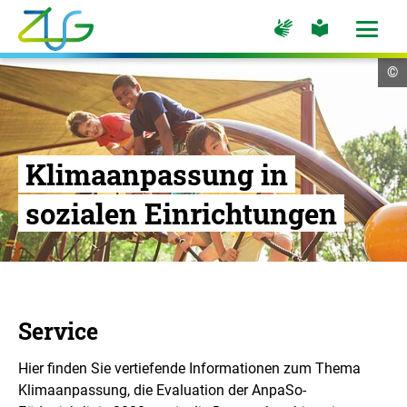
Zum
Zur
Zur
Hauptinhalt
Seite
Seite
Menü
für
für
öffne
springen
Logo
Gebärdensprache
leichte
Cop
©
Sprache
Zukunft
In
öf
Umwelt
Gesellschaft
-
Klimaanpassung in
Zur
Startseite
sozialen Einrichtungen
Service
Hier finden Sie vertiefende Informationen zum Thema
Klimaanpassung, die Evaluation der AnpaSo-