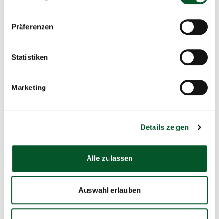
PDF
, barrierefrei
)
Präferenzen
Statistiken
Kontakt
Marketing
Team AnpaSo
E-Mail schreiben
Details zeigen
Für Fragen zur Förderrichtlinie, zur Antragstellung,
zur Projektdurchführung und zum
Projektabschluss.
Alle zulassen
Auswahl erlauben