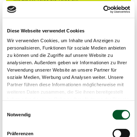
Diese Webseite verwendet Cookies
Hinweise für die Projektdurchführung
Wir verwenden Cookies, um Inhalte und Anzeigen zu
und Nutzung von profi-Online
personalisieren, Funktionen für soziale Medien anbieten
zu können und die Zugriffe auf unsere Website zu
AnpaSo_Hinweise-zur-
analysieren. Außerdem geben wir Informationen zu Ihrer
Projektdurchfuehrung_FSP1.pdf
(
383 KB
, PDF
)
Verwendung unserer Website an unsere Partner für
soziale Medien, Werbung und Analysen weiter. Unsere
Partner führen diese Informationen möglicherweise mit
AnpaSo_Hinweise-zur-
weiteren Daten zusammen, die Sie ihnen bereitgestellt
Projektdurchfuehrung_FSP2.pdf
(
381 KB
, PDF
)
haben oder die sie im Rahmen Ihrer Nutzung der Dienste
gesammelt haben.
Einwilligungsauswahl
AnpaSo Merkblatt-Nachhaltigkeitsprüfung
(
380
Notwendig
KB
, PDF
, barrierefrei
)
Präferenzen