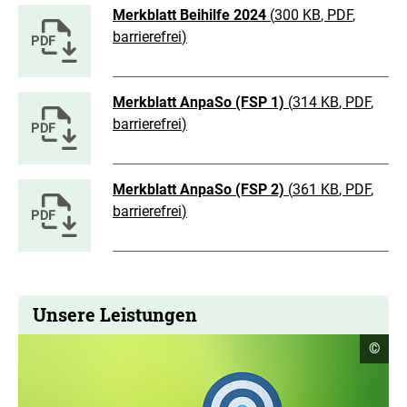
Merkblatt Beihilfe 2024
(
300 KB
, PDF
,
barrierefrei
)
Merkblatt AnpaSo (FSP 1)
(
314 KB
, PDF
,
barrierefrei
)
Merkblatt AnpaSo (FSP 2)
(
361 KB
, PDF
,
barrierefrei
)
Unsere Leistungen
Copyr
©
Infor
öffne