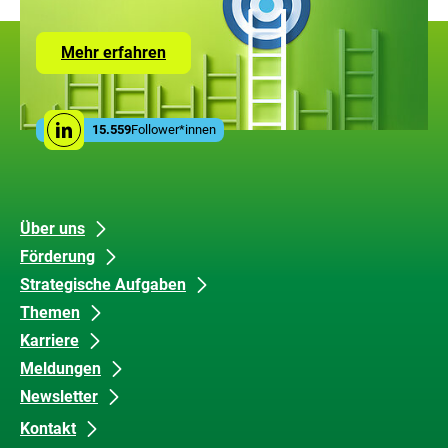
Zur
Mehr erfahren
Seite
mit
den
Leistungen
Social
der
15.559
Follower*innen
Linkedin
Media
ZUG
Links
Unsere
Datenschutz
Über uns
Förderung
Inhalte
und
Strategische Aufgaben
Barrierefreiheit
Themen
Karriere
Meldungen
Newsletter
Kontakt