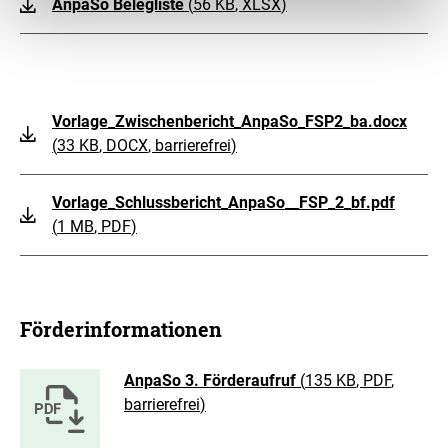
AnpaSo Belegliste
(
56 KB
, XLSX
)
Vorlage_Zwischenbericht_AnpaSo_FSP2_ba.docx
(
33 KB
, DOCX
, barrierefrei
)
Vorlage_Schlussbericht_AnpaSo__FSP_2_bf.pdf
(
1 MB
, PDF
)
Förderinformationen
AnpaSo 3. Förderaufruf
(
135 KB
, PDF
,
barrierefrei
)