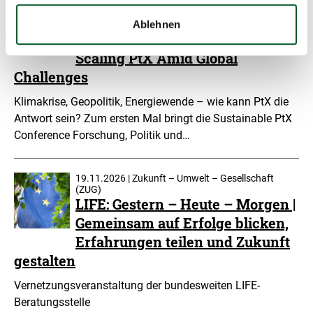
26.11.2026 | CMT Messe Cottbus
Sustainable PtX Conference.
Ablehnen
From Crisis to Opportunity:
Scaling PtX Amid Global
Challenges
Klimakrise, Geopolitik, Energiewende – wie kann PtX die
Antwort sein? Zum ersten Mal bringt die Sustainable PtX
Conference Forschung, Politik und…
19.11.2026 | Zukunft – Umwelt – Gesellschaft
(ZUG)
LIFE: Gestern – Heute – Morgen |
Gemeinsam auf Erfolge blicken,
Erfahrungen teilen und Zukunft
gestalten
Vernetzungsveranstaltung der bundesweiten LIFE-
Beratungsstelle