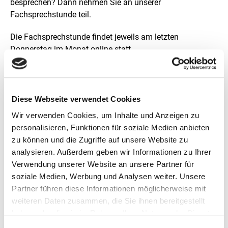
besprechen? Dann nehmen Sie an unserer
g
Fachsprechstunde teil.
Die Fachsprechstunde findet jeweils am letzten
Donnerstag im Monat online statt.
Wir freuen uns über Ihre Teilnahme. Die
Teilnehmendenzahl ist begrenzt.
Die Sprechstunde ist kostenfrei und richtet sich an
Diese Webseite verwendet Cookies
Projektumsetzende. Weitere Informationen und den Link
Wir verwenden Cookies, um Inhalte und Anzeigen zu
zur Anmeldung finden Sie auf der Website des KNK.
personalisieren, Funktionen für soziale Medien anbieten
zu können und die Zugriffe auf unsere Website zu
Mehr Infos
analysieren. Außerdem geben wir Informationen zu Ihrer
Verwendung unserer Website an unsere Partner für
soziale Medien, Werbung und Analysen weiter. Unsere
Partner führen diese Informationen möglicherweise mit
weiteren Daten zusammen, die Sie ihnen bereitgestellt
Schnellinfo
haben oder die sie im Rahmen Ihrer Nutzung der Dienste
gesammelt haben.
Zweite KNK-Fachsprechstunde