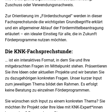
e
Zuschuss oder Verwendungsnachweis.
r
v
e
Zur Orientierung im „Förderdschungel“ werden in dieser
r
Fachsprechstunde die wichtigsten Grundbegriffe erklärt
g
und ein allgemeiner Ablauf der Fördermittelbeantragung
r
erläutert – ein idealer Einstieg für alle, die in Zukunft
ö
ß
Förderprogramme nutzen möchten.
e
r
Die KNK-Fachsprechstunde:
t
e
… ist ein interaktives Format, in dem Sie und Ihre
n
mitgebrachten Fragen im Mittelpunkt stehen. Präsentieren
D
Sie ihre Ideen oder aktuellen Projekte und wir beraten Sie
a
r
zu dazugehörigen konkreten Fragen. Unser kurzer Input
s
zum jeweiligen Thema bildet den Rahmen. Es erfolgt
t
keine Beratung zu einzelnen Förderprogrammen.
e
l
l
Sie wünschen sich Input zu einem konkreten Thema? Sie
u
möchten Ihr Projekt oder Ihre Idee mit KNK-Expert*innen
n