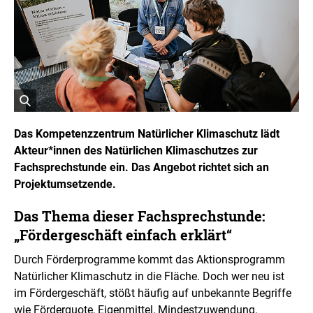
r
i
g
h
t
I
n
f
o
r
ö
m
a
f
Das Kompetenzzentrum Natürlicher Klimaschutz lädt
t
f
Akteur*innen des Natürlichen Klimaschutzes zur
i
n
o
Fachsprechstunde ein. Das Angebot richtet sich an
e
n
t
Projektumsetzende.
e
n
B
ö
i
Das Thema dieser Fachsprechstunde:
f
l
f
„Fördergeschäft einfach erklärt“
d
n
i
e
Durch Förderprogramme kommt das Aktionsprogramm
n
n
Natürlicher Klimaschutz in die Fläche. Doch wer neu ist
e
i
im Fördergeschäft, stößt häufig auf unbekannte Begriffe
n
wie Förderquote, Eigenmittel, Mindestzuwendung,