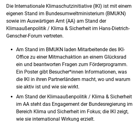
i
Die Internationale Klimaschutzinitiative (IKI) ist mit einem
n
eigenen Stand im Bundesumweltministerium (BMUKN)
e
sowie im Auswärtigen Amt (AA) am Stand der
r
v
Klimaaußenpolitik / Klima & Sicherheit im Hans-Dietrich-
e
Genscher-Forum vertreten.
r
g
Am Stand im BMUKN laden Mitarbeitende des IKI-
r
ö
Office zu einer Mitmachaktion an einem Glücksrad
ß
ein und beantworten Fragen zum Förderprogramm.
e
Ein Poster gibt Besucher*innen Informationen, was
r
die IKI in ihren Partnerländern macht, wo und warum
t
e
sie aktiv ist und wie sie wirkt.
n
Am Stand der Klimaaußenpolitik / Klima & Sicherheit
D
a
im AA steht das Engagement der Bundesregierung im
r
Bereich Klima und Sicherheit im Fokus; die IKI zeigt,
s
wie sie international Wirkung erzielt.
t
e
l