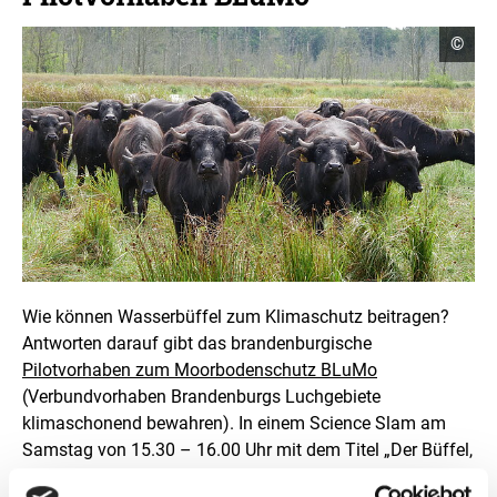
C
©
o
p
y
r
i
g
h
t
I
n
f
o
r
m
a
Wie können Wasserbüffel zum Klimaschutz beitragen?
t
Antworten darauf gibt das brandenburgische
i
o
Pilotvorhaben zum Moorbodenschutz BLuMo
n
(Verbundvorhaben Brandenburgs Luchgebiete
e
n
klimaschonend bewahren). In einem Science Slam am
ö
Samstag von 15.30 – 16.00 Uhr mit dem Titel „Der Büffel,
f
f
das Moor und das Klima“ zeigt Bettina Tacke vom
n