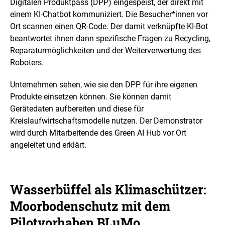
Digitalen Produktpass (DPP) eingespeist, der direkt mit
e
n
einem KI-Chatbot kommuniziert. Die Besucher*innen vor
ö
Ort scannen einen QR-Code. Der damit verknüpfte KI-Bot
f
f
beantwortet ihnen dann spezifische Fragen zu
Recycling
,
n
Reparaturmöglichkeiten und der Weiterverwertung des
e
n
Roboters.
Unternehmen sehen, wie sie den DPP für ihre eigenen
Produkte einsetzen können. Sie können damit
Gerätedaten aufbereiten und diese für
Kreislaufwirtschaftsmodelle nutzen. Der Demonstrator
wird durch Mitarbeitende des
Green AI Hub
vor Ort
angeleitet und erklärt.
Wasserbüffel als Klimaschützer:
Moorbodenschutz mit dem
Pilotvorhaben BLuMo