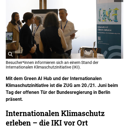
o
p
y
r
i
g
h
t
I
n
f
o
r
ö
m
Besucher*innen informieren sich an einem Stand der
a
f
Internationalen Klimaschutzinitiative (IKI).
t
f
i
n
Mit dem Green AI Hub und der Internationalen
o
e
n
Klimaschutzinitiative ist die ZUG am 20./21. Juni beim
t
e
Tag der offenen Tür der Bundesregierung in Berlin
n
B
ö
präsent.
i
f
l
f
d
Internationalen Klimaschutz
n
i
e
erleben – die IKI vor Ort
n
n
e