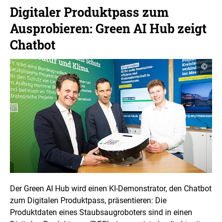
l
Digitaler Produktpass zum
u
n
Ausprobieren: Green AI Hub zeigt
g
Chatbot
C
©
o
p
y
r
i
g
h
t
I
n
f
o
r
m
a
Der
Green AI Hub
wird einen KI-Demonstrator, den
Chatbot
t
zum Digitalen Produktpass, präsentieren: Die
i
o
Produktdaten eines Staubsaugroboters sind in einen
n