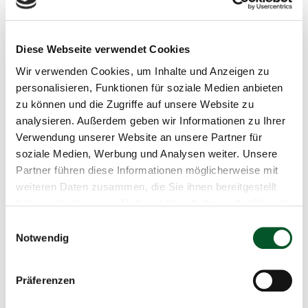
Landesamt für Umwelt Brandenburg (LfU), warum Moore
e
n
trotz ihres geringen Flächenanteils zu den wichtigsten
Kohlenstoffspeichern der Erde gehören – und weshalb
Diese Webseite verwendet Cookies
ausgerechnet Wasserbüffel auf wiedervernässten Mooren
dabei eine wichtige Rolle spielen. Anschließend können
Wir verwenden Cookies, um Inhalte und Anzeigen zu
Besucher*innen ihr Wissen bei einem Moor-Quiz testen.
personalisieren, Funktionen für soziale Medien anbieten
zu können und die Zugriffe auf unsere Website zu
In einer Gesprächsrunde mit Vertreter*innen von BLuMo
analysieren. Außerdem geben wir Informationen zu Ihrer
und der ZUG geht es außerdem um die Frage, wie
Verwendung unserer Website an unsere Partner für
Wiedervernässung und landwirtschaftliche Nutzung
soziale Medien, Werbung und Analysen weiter. Unsere
zusammengebracht werden können und welche Chancen
Partner führen diese Informationen möglicherweise mit
der Moorbodenschutz für Klima, Natur und regionale
weiteren Daten zusammen, die Sie ihnen bereitgestellt
Wertschöpfung bietet. Das Projekt BLuMo wird im
haben oder die sie im Rahmen Ihrer Nutzung der Dienste
Förderprogramm
„Pilotvorhaben Moorbodenschutz“
des
gesammelt haben.
Einwilligungsauswahl
Bundesumweltministeriums gefördert.
Notwendig
Präferenzen
Der Tag der offenen Tür der