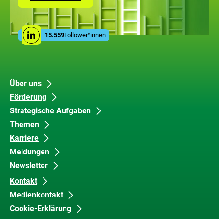
Seite
mit
den
Leistungen
Social
der
15.559
Follower*innen
Linkedin
Media
ZUG
Links
Unsere
Datenschutz
Über uns
Förderung
Inhalte
und
Strategische Aufgaben
Barrierefreiheit
Themen
Karriere
Meldungen
Newsletter
Kontakt
Medienkontakt
Cookie-Erklärung